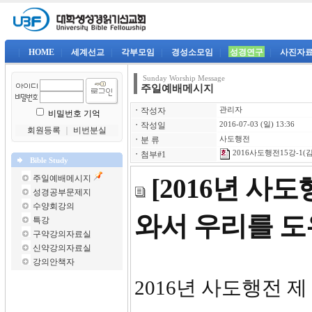
|
HOME
|
세계선교
|
각부모임
|
경성소모임
|
성경연구
|
사진자
Sunday Worship Message
주일예배메시지
ㆍ
작성자
관리자
비밀번호 기억
ㆍ
작성일
2016-07-03 (일) 13:36
회원등록
｜
비번분실
ㆍ
분 류
사도행전
2016사도행전15강-1(김
ㆍ
첨부#1
Bible Study
주일예배메시지
[2016년 사
성경공부문제지
수양회강의
와서 우리를 
특강
구약강의자료실
신약강의자료실
강의안책자
2016년 사