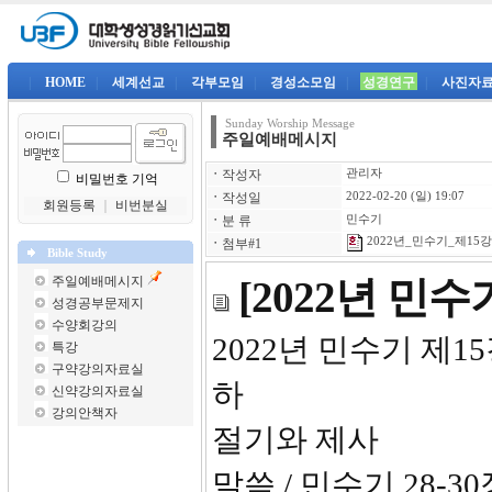
|
HOME
|
세계선교
|
각부모임
|
경성소모임
|
성경연구
|
사진자
Sunday Worship Message
주일예배메시지
ㆍ
작성자
관리자
비밀번호 기억
ㆍ
작성일
2022-02-20 (일) 19:07
회원등록
｜
비번분실
ㆍ
분 류
민수기
2022년_민수기_제15강-
ㆍ
첨부#1
Bible Study
주일예배메시지
[2022년 민
성경공부문제지
수양회강의
2022년 
특강
구약강의자료실
하
신약강의자료실
강의안책자
절기와 제사
말씀 / 민수기 28-30