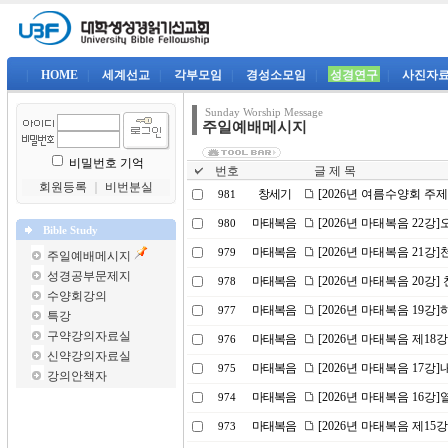
|
HOME
|
세계선교
|
각부모임
|
경성소모임
|
성경연구
|
사진자
Sunday Worship Message
주일예배메시지
비밀번호 기억
번호
글 제 목
회원등록
｜
비번분실
창세기
[2026년 여름수양회 주
981
마태복음
[2026년 마태복음 22
980
Bible Study
마태복음
[2026년 마태복음 21강]
979
주일예배메시지
성경공부문제지
마태복음
[2026년 마태복음 20강] 
978
수양회강의
마태복음
[2026년 마태복음 19
977
특강
구약강의자료실
마태복음
[2026년 마태복음 제18
976
신약강의자료실
마태복음
[2026년 마태복음 17강
975
강의안책자
마태복음
[2026년 마태복음 16
974
마태복음
[2026년 마태복음 제15
973