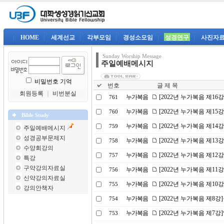
|
HOME
|
세계선교
|
각부모임
|
경성소모임
|
성경연구
|
사진자
Sunday Worship Message
주일예배메시지
비밀번호 기억
번호
글 제 목
회원등록
｜
비번분실
누가복음
[2022년 누가복음 제16
761
누가복음
[2022년 누가복음 제1
760
Bible Study
누가복음
[2022년 누가복음 제14
759
주일예배메시지
성경공부문제지
누가복음
[2022년 누가복음 제1
758
수양회강의
누가복음
[2022년 누가복음 제1
757
특강
구약강의자료실
누가복음
[2022년 누가복음 제11
756
신약강의자료실
누가복음
[2022년 누가복음 제10
755
강의안책자
누가복음
[2022년 누가복음 제8
754
누가복음
[2022년 누가복음 제7
753