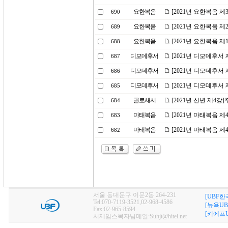
요한복음
[2021년 요한복음 
690
요한복음
[2021년 요한복음 
689
요한복음
[2021년 요한복음 
688
디모데후서
[2021년 디모데후서
687
디모데후서
[2021년 디모데후서
686
디모데후서
[2021년 디모데후서
685
골로새서
[2021년 신년 제4강
684
마태복음
[2021년 마태복음 제
683
마태복음
[2021년 마태복음 
682
서울 동대문구 이문2동 264-231
[UBF한
Tel:070-7119-3521,02-968-4586
[뉴욕UB
Fax:02-965-8594
[키에프U
서제임스목자님메일:Suhjt@hitel.net