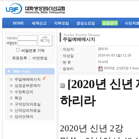
|
HOME
|
세계선교
|
각부모임
|
경성소모임
|
성경연구
|
사진자
Sunday Worship Message
주일예배메시지
ㆍ
작성자
관리자
비밀번호 기억
ㆍ
작성일
2020-01-05 (일) 12:26
회원등록
｜
비번분실
ㆍ
분 류
이사야
2010년_신년2강-1.hwp
ㆍ
첨부#1
Bible Study
주일예배메시지
[2020년 신년
성경공부문제지
수양회강의
하리라
특강
구약강의자료실
신약강의자료실
강의안책자
2020년 신년 2강