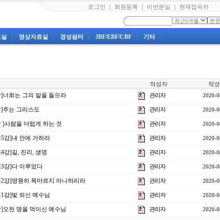
로그인
｜
회원등록
｜
비번분실
｜
현재접속자
료실
|
영상자료실
|
경성쉼터
|
JBF/EBF/CBF
|
기타
|
작성자
작성
5강]너희는 그의 말을 들으라
관리자
2020-0
4강]주는 그리스도
관리자
2020-0
강 ]사람을 더럽게 하는 것
관리자
2020-0
제5강]내 안에 거하라
관리자
2020-0
4강]길, 진리, 생명
관리자
2020-0
제3강]다 이루었다
관리자
2020-0
주제2강]영원히 목마르지 아니하리라
관리자
2020-0
제1강]빛 되신 예수님
관리자
2020-0
2강]오천 명을 먹이신 예수님
관리자
2020-0