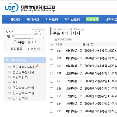
|
HOME
|
세계선교
|
각부모임
|
경성소모임
|
성경연구
|
사진자
Sunday Worship Message
주일예배메시지
비밀번호 기억
번호
글 제 목
회원등록
｜
비번분실
마태복음
[2020년 마태복음 제2
661
마태복음
[2020년 마태복음 제2
660
Bible Study
마태복음
[2020년 마태복음 제23
659
주일예배메시지
성경공부문제지
요한복음
[2020년 여름수양회 주
658
수양회강의
요한복음
[2020년 여름수양회 주제
657
특강
구약강의자료실
요한복음
[2020년 여름수양회 주
656
신약강의자료실
요한복음
[2020년 여름수양회 
655
강의안책자
요한복음
[2020년 여름수양회 주
654
마태복음
[2020년 마태복음 제2
653