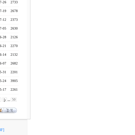
7-26
2733
7-19
2678
7-12
2373
7-05
2630
6-28
2126
6-21
2270
6-14
2132
6-07
2682
5-31
2201
5-24
3905
5-17
2261
0
,,,
50
F]