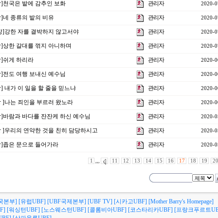
1강]천국은 밭에 감추인 보화
관리자
2020-0
강]네 종류의 밭의 비유
관리자
2020-0
9 강]강한 자를 결박하지 않고서야
관리자
2020-0
8강]상한 갈대를 꺾지 아니하며
관리자
2020-0
강]쉬게 하리라
관리자
2020-0
6강]전도 여행 보내신 예수님
관리자
2020-0
강] 내가 이 일을 할 줄을 믿느냐
관리자
2020-0
4강 ]나는 죄인을 부르러 왔노라
관리자
2020-0
3강]바람과 바다를 잔잔케 하신 예수님
관리자
2020-0
2강 ]우리의 연약한 것을 친히 담당하시고
관리자
2020-0
1강]좁은 문으로 들어가라
관리자
2020-0
1
,,,
11
12
13
14
15
16
17
18
19
2
국본부]
[유럽UBF]
[UBF국제본부]
[UBF TV]
[시카고UBF]
[Mother Barry's Homepage]
F]
[워싱턴UBF]
[노스웨스턴UBF]
[콜롬비아UBF]
[코스타리카UBF]
[프랑크푸르트UB