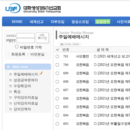
|
HOME
|
세계선교
|
각부모임
|
경성소모임
|
성경연구
|
사진자
Sunday Worship Message
주일예배메시지
비밀번호 기억
번호
글 제 목
회원등록
｜
비번분실
사도행전
[2021 세계선교 보
701
요한복음
[2021년 요한복음 
700
Bible Study
요한복음
[2021년 요한복음 
699
주일예배메시지
성경공부문제지
요한복음
[2021년 요한복음 
698
수양회강의
요한복음
[2021년 요한복음 
697
특강
구약강의자료실
요한복음
[2021년 요한복음 
696
신약강의자료실
요한복음
[2021년 요한복음 
695
강의안책자
요한복음
[2021년 요한복음 제
694
요한복음
[2021년 부활절수양
693