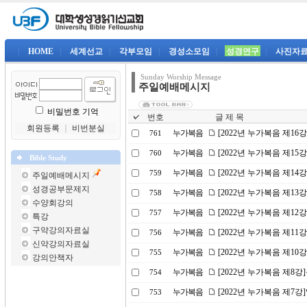
|
HOME
|
세계선교
|
각부모임
|
경성소모임
|
성경연구
|
사진자
Sunday Worship Message
주일예배메시지
비밀번호 기억
번호
글 제 목
회원등록
｜
비번분실
누가복음
[2022년 누가복음 제16
761
누가복음
[2022년 누가복음 제1
760
Bible Study
누가복음
[2022년 누가복음 제14
759
주일예배메시지
성경공부문제지
누가복음
[2022년 누가복음 제1
758
수양회강의
누가복음
[2022년 누가복음 제1
757
특강
구약강의자료실
누가복음
[2022년 누가복음 제11
756
신약강의자료실
누가복음
[2022년 누가복음 제10
755
강의안책자
누가복음
[2022년 누가복음 제8
754
누가복음
[2022년 누가복음 제7
753