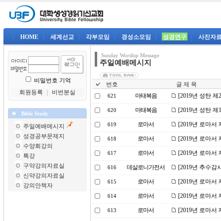
|
HOME
|
세계선교
|
각부모임
|
경성소모임
|
성경연구
|
사진자
Sunday Worship Message
주일예배메시지
비밀번호 기억
번호
글 제 목
회원등록
｜
비번분실
마태복음
[2019년 성탄 
621
마태복음
[2019년 성탄 
620
Bible Study
로마서
[2019년 로마서
619
주일예배메시지
성경공부문제지
로마서
[2019년 로마서
618
수양회강의
로마서
[2019년 로마서
617
특강
구약강의자료실
데살로니가전서
[2019년 추수
616
신약강의자료실
로마서
[2019년 로마서
615
강의안책자
로마서
[2019년 로마서
614
로마서
[2019년 로마서
613