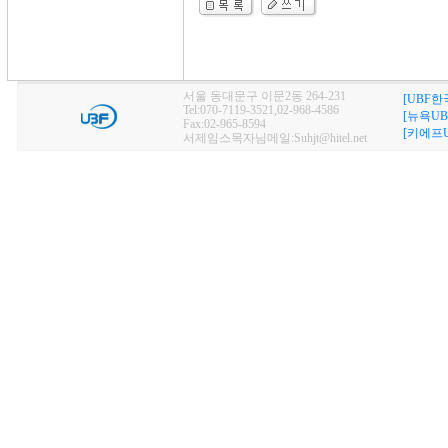
서울 동대문구 이문2동 264-231
[UBF한
Tel:070-7119-3521,02-968-4586
[뉴욕UB
Fax:02-965-8594
[키에프U
서제임스목자님메일:Suhjt@hitel.net