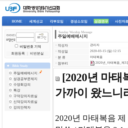
|
HOME
|
세계선교
|
각부모임
|
경성소모임
|
성경연구
|
사진자
Sunday Worship Message
주일예배메시지
ㆍ
작성자
관리자
비밀번호 기억
ㆍ
작성일
2020-03-15 (일) 12:15
회원등록
｜
비번분실
ㆍ
분 류
마태복음
2020년_마태복음_제3강-
ㆍ
첨부#1
Bible Study
주일예배메시지
[2020년 마
성경공부문제지
수양회강의
가까이 왔느니
특강
구약강의자료실
신약강의자료실
강의안책자
2020년 마태복음 제