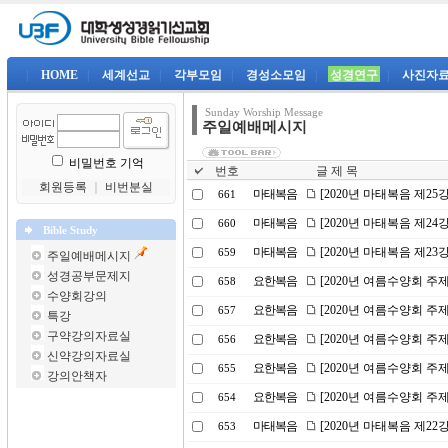
|
HOME
|
세계선교
|
각부모임
|
경성소모임
|
성경연구
|
사진자
Sunday Worship Message
주일예배메시지
비밀번호 기억
번호
글 제 목
회원등록
｜
비번분실
마태복음
[2020년 마태복음 제2
661
마태복음
[2020년 마태복음 제2
660
Bible Study
마태복음
[2020년 마태복음 제23
659
주일예배메시지
성경공부문제지
요한복음
[2020년 여름수양회 주
658
수양회강의
요한복음
[2020년 여름수양회 주제
657
특강
구약강의자료실
요한복음
[2020년 여름수양회 주
656
신약강의자료실
요한복음
[2020년 여름수양회 
655
강의안책자
요한복음
[2020년 여름수양회 주
654
마태복음
[2020년 마태복음 제2
653