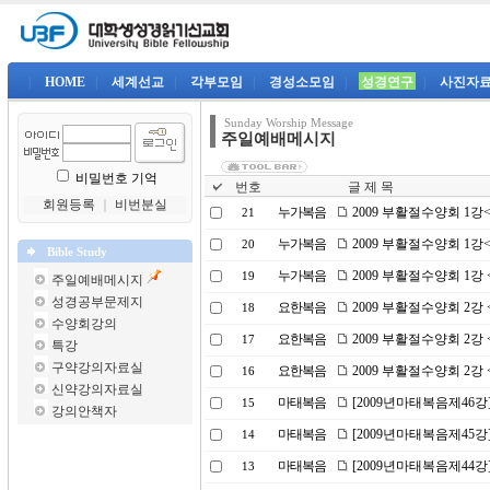
|
HOME
|
세계선교
|
각부모임
|
경성소모임
|
성경연구
|
사진자
Sunday Worship Message
주일예배메시지
비밀번호 기억
번호
글 제 목
회원등록
｜
비번분실
누가복음
2009 부활절수양회 1
21
누가복음
2009 부활절수양회 1
20
Bible Study
누가복음
2009 부활절수양회 1강
19
주일예배메시지
성경공부문제지
요한복음
2009 부활절수양회 2
18
수양회강의
요한복음
2009 부활절수양회 2
17
특강
구약강의자료실
요한복음
2009 부활절수양회 2
16
신약강의자료실
마태복음
[2009년마태복음제46강
15
강의안책자
마태복음
[2009년마태복음제45강
14
마태복음
[2009년마태복음제44강
13