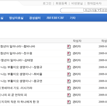
로그인
｜
회원등록
｜
비번분실
｜
현재접속자
료실
|
영상자료실
|
경성쉼터
|
JBF/EBF/CBF
|
기타
|
작성자
작성
강<청년아 일어나라>-함바나바
관리자
2009-0
강<청년아 일어나라>-천수원
관리자
2009-0
 <청년아 일어나라>-김태영
관리자
2009-0
강 <나는 부활이요 생명이니>-장원규
관리자
2009-0
강 <나는 부활이요 생명이니>-최바울
관리자
2009-0
강 <나는 부활이요 생명이니>-원규연
관리자
2009-0
] 겟세마네 기도 -이사가랴
관리자
2009-0
] 나의 피 곧 언약의 피
관리자
2009-0
] 지극히 작은 자 하나에게 한 것
관리자
2009-0