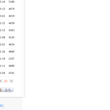
3-16
5186
3-13
4079
3-01
4019
2-22
4658
2-15
4363
2-08
4245
2-01
4634
1-26
4866
1-19
5197
1-11
4089
1-04
4341
8
49
50
F]