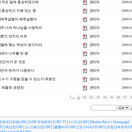
강] 적은 일에 충성하였으매
관리자
2009-0
] 충성되고 지혜 있는 종
관리자
2009-0
강]예루살렘아 예루살렘아
관리자
2009-0
강]주 너의 하나님을 사랑하라
관리자
2009-0
]혼인 잔치의 비유
관리자
2009-0
강]열매 맺는 백성이 받으리라
관리자
2009-0
]새끼 나귀를 탄 왕
관리자
2009-0
강]인자가 온 것은
관리자
2009-0
강]먼저 된자가 나중된다
관리자
2009-0
] 누가 구원을 얻을 수 있는가-최동진
관리자
2009-0
을 제물로-권영진
관리자
2009-0
1
,,,
41
42
43
44
45
46
47
4
국본부]
[유럽UBF]
[UBF국제본부]
[UBF TV]
[시카고UBF]
[Mother Barry's Homepage]
F]
[워싱턴UBF]
[노스웨스턴UBF]
[콜롬비아UBF]
[코스타리카UBF]
[프랑크푸르트UB