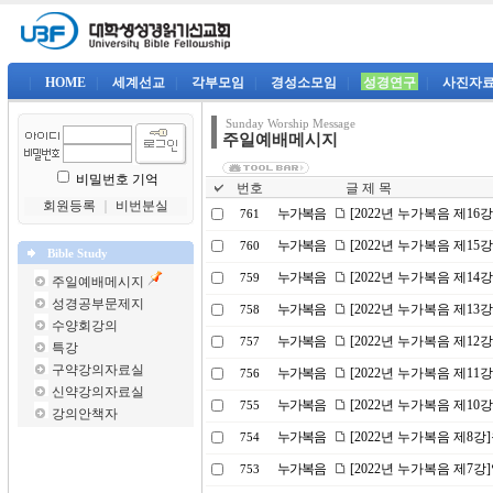
|
HOME
|
세계선교
|
각부모임
|
경성소모임
|
성경연구
|
사진자
Sunday Worship Message
주일예배메시지
비밀번호 기억
번호
글 제 목
회원등록
｜
비번분실
누가복음
[2022년 누가복음 제16
761
누가복음
[2022년 누가복음 제1
760
Bible Study
누가복음
[2022년 누가복음 제14
759
주일예배메시지
성경공부문제지
누가복음
[2022년 누가복음 제1
758
수양회강의
누가복음
[2022년 누가복음 제1
757
특강
구약강의자료실
누가복음
[2022년 누가복음 제11
756
신약강의자료실
누가복음
[2022년 누가복음 제10
755
강의안책자
누가복음
[2022년 누가복음 제8
754
누가복음
[2022년 누가복음 제7
753