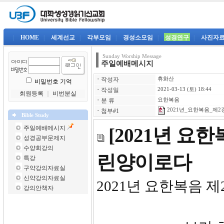
|
HOME
|
세계선교
|
각부모임
|
경성소모임
|
성경연구
|
사진자
Sunday Worship Message
주일예배메시지
ㆍ
작성자
휴화산
비밀번호 기억
ㆍ
작성일
2021-03-13 (토) 18:44
회원등록
｜
비번분실
ㆍ
분 류
요한복음
2021년_요한복음_제2강-
ㆍ
첨부#1
Bible Study
주일예배메시지
[2021년 요
성경공부문제지
수양회강의
린양이로다
특강
구약강의자료실
신약강의자료실
2021년 요한복음 제
강의안책자