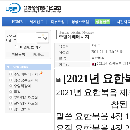
|
HOME
|
세계선교
|
각부모임
|
경성소모임
|
성경연구
|
사진자
Sunday Worship Message
주일예배메시지
ㆍ
작성자
관리자
비밀번호 기억
ㆍ
작성일
2021-04-11 (일) 08:40
회원등록
｜
비번분실
ㆍ
분 류
요한복음
2021년_요한복음_제5강-
ㆍ
첨부#1
Bible Study
주일예배메시지
[2021년 요
성경공부문제지
수양회강의
2021년 요한복음 제
특강
구약강의자료실
참된 예
신약강의자료실
강의안책자
말씀 요한복음 4장 1
요절 요한복음 4장 