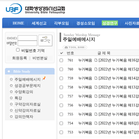
|
HOME
|
세계선교
|
각부모임
|
경성소모임
|
성경연구
|
사진자
Sunday Worship Message
주일예배메시지
비밀번호 기억
번호
글 제 목
회원등록
｜
비번분실
누가복음
[2022년 누가복음 제16
761
누가복음
[2022년 누가복음 제1
760
Bible Study
누가복음
[2022년 누가복음 제14
759
주일예배메시지
성경공부문제지
누가복음
[2022년 누가복음 제1
758
수양회강의
누가복음
[2022년 누가복음 제1
757
특강
구약강의자료실
누가복음
[2022년 누가복음 제11
756
신약강의자료실
누가복음
[2022년 누가복음 제10
755
강의안책자
누가복음
[2022년 누가복음 제8
754
누가복음
[2022년 누가복음 제7
753