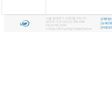
서울 동대문구 이문2동 264-231
[UBF한
Tel:070-7119-3521,02-968-4586
[뉴욕UB
Fax:02-965-8594
[키에프U
서제임스목자님메일:Suhjt@hitel.net