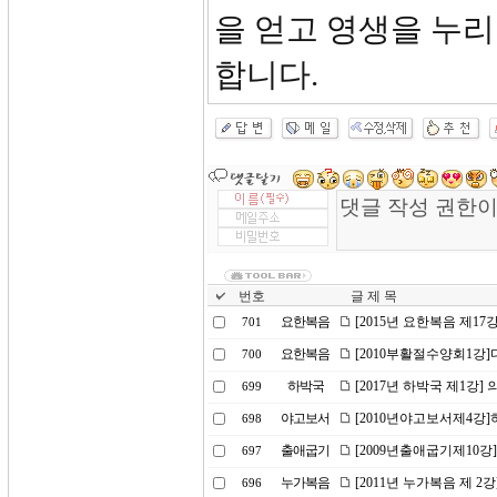
을 얻고 영생을 누
합니다.
번호
글 제 목
요한복음
[2015년 요한복음 제17
701
요한복음
[2010부활절수양회1강
700
하박국
[2017년 하박국 제1강
699
야고보서
[2010년야고보서제4강
698
출애굽기
[2009년출애굽기제10강
697
누가복음
[2011년 누가복음 제 
696