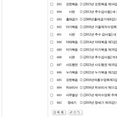
요한복음
[2015년 요한복음 제1
695
시편
[2013년 추수감사절] 
694
출애굽기
[2009년출애굽기제8강
693
마가복음
[2010년 가을제자수양회
692
시편
[2012년 추수 감사절] 
691
마태복음
[2014년 마태복음 제5강
690
마가복음
[2012년 마가복음 제19
689
시편
[2011년 추수감사절] 
688
사도행전
[2023년 사도행전 제1
687
누가복음
[2022년 누가복음 제2
686
요한복음
[2010년여름수양회제3
685
히브리서
[2016년 히브리서 제11
684
사무엘상
[2015년 제자수양회 주
683
창세기
[2019년 창세기 제16강
682