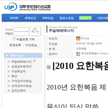
|
HOME
|
세계선교
|
각부모임
|
경성소모임
|
성경연구
|
사진자
Sunday Worship Message
주일예배메시지
리스닝
ㆍ
작성자
비밀번호 기억
ㆍ
작성일
2010-02-28 (일) 18:06
회원등록
｜
비번분실
ㆍ
분 류
요한복음
2010요한복음1-1.hwp
(
ㆍ
첨부#1
Bible Study
주일예배메시지
[2010 요한
성경공부문제지
수양회강의
특강
구약강의자료실
2010년 요한복음 제
신약강의자료실
강의안책자
육신이 되신 말씀