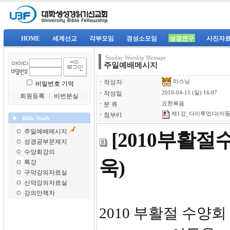
|
HOME
|
세계선교
|
각부모임
|
경성소모임
|
성경연구
|
사진자
Sunday Worship Message
주일예배메시지
리스닝
ㆍ
작성자
비밀번호 기억
ㆍ
작성일
2010-04-11 (일) 16:07
회원등록
｜
비번분실
ㆍ
분 류
요한복음
제1강_다이루었다(이동욱
ㆍ
첨부#1
Bible Study
주일예배메시지
[2010부활
성경공부문제지
수양회강의
욱)
특강
구약강의자료실
신약강의자료실
강의안책자
2010 부