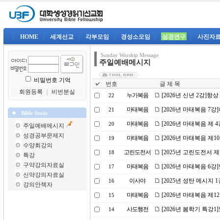
|
HOME
|
세계선교
|
각부모임
|
경성소모임
|
성경연구
|
사진자
Sunday Worship Message
주일예배메시지
비밀번호 기억
번호
글 제 목
회원등록
｜
비번분실
누가복음
[2026년 신년 2강]
22
마태복음
[2026년 마태복음 7
21
Bible Study
마태복음
[2026년 마태복음 제
20
주일예배메시지
성경공부문제지
마태복음
[2026년 마태복음 제
19
수양회강의
고린도전서
[2025년 고린도전서 
18
특강
구약강의자료실
마태복음
[2026년 마태복음 6
17
신약강의자료실
이사야
[2025년 성탄 메시지 
16
강의안책자
마태복음
[2026년 마태복음 제
15
사도행전
[2026년 봄학기 특강
14