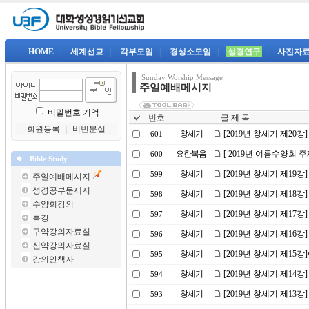
|
HOME
|
세계선교
|
각부모임
|
경성소모임
|
성경연구
|
사진자
Sunday Worship Message
주일예배메시지
비밀번호 기억
번호
글 제 목
회원등록
｜
비번분실
창세기
[2019년 창세기 제20
601
요한복음
[ 2019년 여름수양회 
600
Bible Study
창세기
[2019년 창세기 제19강
599
주일예배메시지
성경공부문제지
창세기
[2019년 창세기 제18
598
수양회강의
창세기
[2019년 창세기 제17
597
특강
구약강의자료실
창세기
[2019년 창세기 제16강
596
신약강의자료실
창세기
[2019년 창세기 제1
595
강의안책자
창세기
[2019년 창세기 제14
594
창세기
[2019년 창세기 제13
593