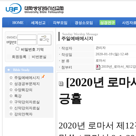
|
HOME
|
세계선교
|
각부모임
|
경성소모임
|
성경연구
|
사진자
Sunday Worship Message
주일예배메시지
ㆍ
작성자
관리자
비밀번호 기억
ㆍ
작성일
2020-01-19 (일) 12:48
회원등록
｜
비번분실
ㆍ
분 류
로마서
2019년_로마서_제12강-
ㆍ
첨부#1
Bible Study
주일예배메시지
[2020년 로
성경공부문제지
수양회강의
긍휼
특강
구약강의자료실
신약강의자료실
강의안책자
2020년 로마서 제1