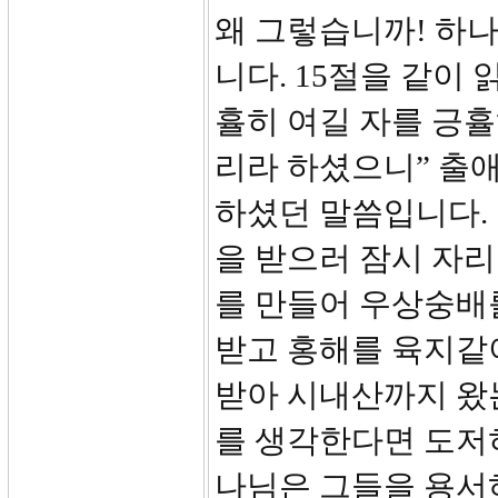
왜 그렇습니까! 하
니다. 15절을 같이
휼히 여길 자를 긍휼
리라 하셨으니” 출애
하셨던 말씀입니다.
을 받으러 잠시 자리
를 만들어 우상숭배를
받고 홍해를 육지같
받아 시내산까지 왔
를 생각한다면 도저
나님은 그들을 용서