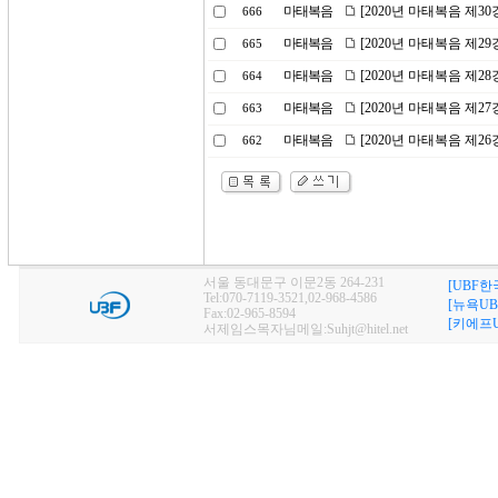
마태복음
[2020년 마태복음 제3
666
마태복음
[2020년 마태복음 제2
665
마태복음
[2020년 마태복음 제2
664
마태복음
[2020년 마태복음 제2
663
마태복음
[2020년 마태복음 제2
662
서울 동대문구 이문2동 264-231
[UBF한
Tel:070-7119-3521,02-968-4586
[뉴욕UB
Fax:02-965-8594
[키에프U
서제임스목자님메일:Suhjt@hitel.net