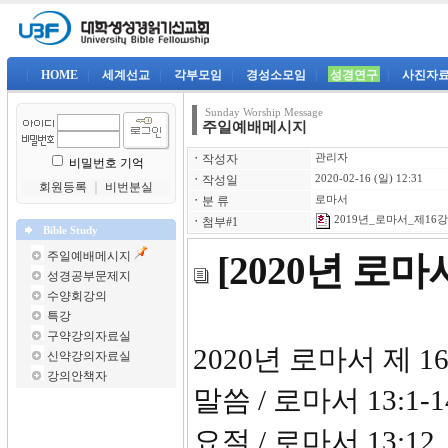
|
HOME
|
세계선교
|
각부모임
|
경성소모임
|
성경연구
|
사진자
Sunday Worship Message
주일예배메시지
ㆍ
작성자
관리자
비밀번호 기억
ㆍ
작성일
2020-02-16 (일) 12:31
회원등록
｜
비번분실
ㆍ
분 류
로마서
2019년_로마서_제16강-
ㆍ
첨부#1
Bible Study
주일예배메시지
[2020년 로
성경공부문제지
수양회강의
특강
구약강의자료실
2020년 로마서 제 1
신약강의자료실
강의안책자
말씀 / 로마서 13:1-1
요절 / 로마서 13:12