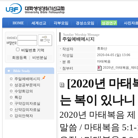
|
HOME
|
세계선교
|
각부모임
|
경성소모임
|
성경연구
|
사진자
Sunday Worship Message
주일예배메시지
ㆍ
작성자
휴화산
비밀번호 기억
ㆍ
작성일
2020-04-05 (일) 13:06
회원등록
｜
비번분실
ㆍ
분 류
마태복음
2020년_마태복음_제6강-
ㆍ
첨부#1
Bible Study
주일예배메시지
[2020년 마
성경공부문제지
수양회강의
는 복이 있나니
특강
구약강의자료실
신약강의자료실
2020년 마태복음 제 
강의안책자
말씀 / 마태복음 5:1-