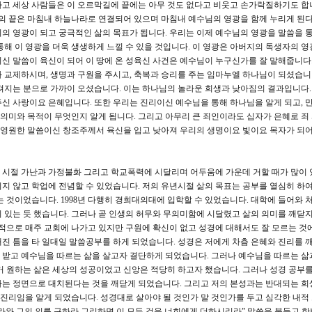
고 세상 사람들은 이 오르막길에 끝에는 아무 것도 없다고 비웃고 손가락질하기도 합
덕의 끝은 마침내 하늘나라로 연결되어 있으며 마침내 예수님의 영광을 함께 누리게 된다는
의 영광이 되고 궁극적인 삶의 목표가 됩니다. 우리는 이제 예수님의 영광을 말씀을 통
통해 이 영광을 더욱 생생하게 느낄 수 있을 것입니다. 이 영광은 아버지의 독생자의 영
신 말씀이 육신이 되어 이 땅에 온 성육신 사건은 예수님이 누구신가를 잘 말해줍니다
 교제하시며, 생명과 구원을 주시고, 축복과 승리를 주는 임마누엘 하나님이 되셨습니
져지는 분으로 가까이 오셨습니다. 이는 하나님의 놀라운 희생과 낮아짐의 결과입니다.
신 사랑이요 은혜입니다. 또한 우리는 진리이신 예수님을 통해 하나님을 알게 되고, 
 의미와 목적이 무엇인지 알게 됩니다. 그리고 아무리 큰 죄인이라도 십자가 은혜로 죄
. 영원한 말씀이신 창조주께서 육신을 입고 낮아져 우리의 생명이요 빛이요 목자가 되어
 어린 시절 가난과 가정불화 그리고 학교폭력에 시달리며 어두움에 가운데 거할 때가 많이
지 않고 학업에 전념할 수 있었습니다. 저의 유년시절 삶의 목표는 공부를 열심히 하여
는 것이었습니다. 1998년 다행히 경희대의대에 입학할 수 있었습니다. 대학에 들어와 
 있는 듯 했습니다. 그러나 곧 인생의 허무와 무의미함에 시달렸고 삶의 의미를 깨닫지
적으로 매주 교회에 나가고 있지만 구원에 확신이 없고 성경에 대해서도 잘 모르는 것
진 틈을 타 일대일 말씀공부를 하게 되었습니다. 성경은 저에게 차츰 은혜와 진리를 깨
를 받고 예수님을 따르는 삶을 살고자 결단하게 되었습니다. 그러나 예수님을 따르는 삶
거 원하는 삶은 세상의 성공이었고 신앙은 적당히 하고자 했습니다. 그러나 성경 공부를
와는 정면으로 대치된다는 것을 깨닫게 되었습니다. 그리고 저의 본성과는 반대되는 희
 진리임을 알게 되었습니다. 성경대로 살아야 될 것인가 말 것인가를 두고 심각한 내적
 나라와 그의 의를 구하라 그리하면 이 모든 것을 너희에게 더하시리라” 말씀을 붙들고 