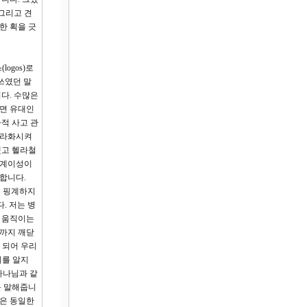
그리고 견
한 획을 긋
ogos)로
쓰였던 말
다. 수많은
면 유대인
적 사고 관
헬라화시켜
했고 헬라철
세계이성이
말합니다.
이 핑계하지
. 저는 병
을 움직이는
것까지 깨닫
 되어 우리
리를 알지
하나님과 같
를 말해줍니
것은 동일한