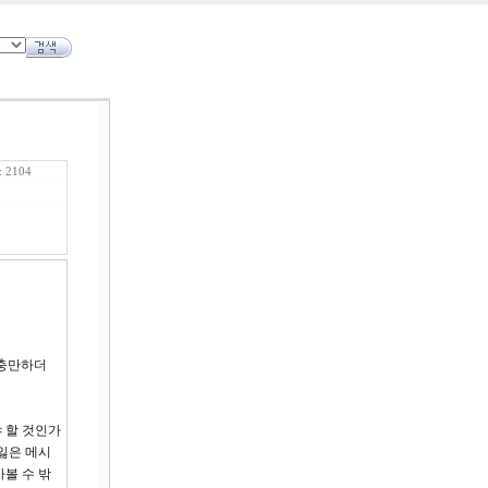
 2104
 충만하더
 할 것인가
잃은 메시
볼 수 밖