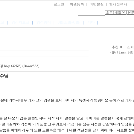
로그인
｜
회원등록
｜
비번분실
｜
현재접속자
료실
|
영상자료실
|
경성쉼터
|
JBF/EBF/CBF
|
기타
|
ㆍ추천:
0
ㆍ조회:
ㆍ
IP: 61.xxx.145
강.hwp
(32KB) (Down:563)
예수님
우리 가운데 거하시매 우리가 그의 영광을 보니 아버지의 독생자의 영광이요 은혜와 진리가
잘 나오지 않는 말씀입니다. 저 역시 이 말씀을 맡고 이 어려운 말씀을 어떻게 전해야
가 떨어질까봐 걱정이 되기도 했고 무엇보다 걱정되는 점은 지성만 강조하다가 영성을 
 말씀을 이해하기 위해 또한 요한복음 해석에 대한 객관성을 갖기 위해 여러 자료를 찾아