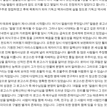
, 가슴 떨림이 생겼는데 잠도 오지를 않고 몇일이 지나도 진정되지가 않았다고 합니다. 
구주로 영접하였고 후에 목회자가 되어 기독교 백과사전에 실릴 정도로 기독교 역사에 
저 태초에 말씀이 계시니라로 시작합니다. 여기서 말씀이란 무엇입니까? 말씀은 로고스(l
나오는 ‘말씀’으로 해석될 수 있습니다. 그러나 당시 시대에는 좀 더 넓고 깊은 의미로 
보내면서 설교와 가르침에 몰두할 당시 기독교는 급속도로 전세계에 전파되고 있었습니
 의식구조나 문화 등을 고려하여 복음을 전할 필요성을 깨닫게 되었습니다. 왜냐하
 전도하기 어려웠기 때문이었습니다. 요한은 당시 이방인들에게 보편화되어 있던 헬라
니다. 기원전 3세기 아리스도텔레스의 제자이기도 했던 알렉산더 대왕은 온 세상을 
이로 인해 헬라사상은 온 세상에 널리 퍼져있었습니다. 플라톤 등 많은 사람들이 주장
 핵심을 이룹니다. 로고스란 우주를 지배하는 궁극적인 통일 원리로 우주이성, 또는 
을 움직이는 신적인 존재 즉 로고스가 있음을 알아낸 것입니다. 로마서 1장 20절은 
 영원하신 능력과 신성이 그가 만드신 만물에 분명히 보여 알려졌나니 그러므로 그들
는 만물 속에 보여진 어떤 초월적 이성, 즉 조물주의 존재를 어렴풋이 알 수 있습니다
의 직업입니다. 그런데 다양하고도 복잡한 병에 대해 연구하다 보면 이 정교한 인간
힘으로 알아낸 로고스의 존재는 명확한 한계가 있었습니다. 로고스란 존재가 있다는 
런데 성경은 그 로고스가 즉 예수님임을 분명히 알려줍니다. 14절을 보면 ‘말씀이 육신이
즉 로고스가 성육신하신 예수님이심을 명확히 드러낸 것입니다. 진리를 탐구하나 그 진
 말씀입니다. 그렇다면 이 로고스 즉 예수님은 어떠한 존재이십니까? 그는 태초부터 
체성을 말해줍니다. 사람이 매일 함께 지내는 가족, 친구는 곧 그 사람이 어떤 사람인가
 각각으로 구별된 별개의 존재라는 것입니다. 그런데 또한 영원히 함께 있을 수 있는 