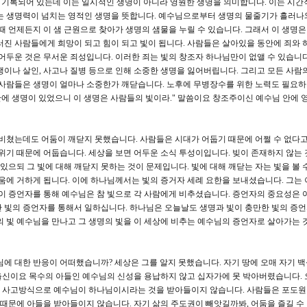
로 기록되어 있는데 이는 일시적인 생명이 아니라 영원한 생명을 의미합니다. 이는 시간
없는 생명력이 넘치는 영적인 생명을 뜻합니다. 예수님으로부터 생명의 물줄기가 흘러나
때 언제든지 이 샘 근원으로 찾아가 생명의 샘물을 누릴 수 있습니다. 그래서 이 생명
러진 사람들에게 희망이 되고 힘이 되고 빛이 됩니다. 사람들은 살아있을 동안에 죄와 
 어두운 것은 무서운 죄성입니다. 이러한 죄는 빛의 창조자 하나님만이 없앨 수 있습니다
쟁이나 살인, 사고나 질병 등으로 인해 소중한 생명을 잃어버립니다. 그리고 모든 사람
 사람들은 생명이 얼마나 소중한가 깨닫습니다. 노후에 무병장수를 위한 노력도 필요하
 안에 생명이 있었으니 이 생명은 사람들의 빛이라." 말씀이요 창조주이신 예수님 안에 
 비쳤는데도 어둠이 깨닫지 못했습니다. 사람들은 시대가 어둡기 때문에 어쩔 수 없다
 위기 때문에 어둡습니다. 세상을 보면 어두운 소식 투성이입니다. 빚이 존재하지 않는 
 있으되 그 빛에 대해 깨닫지 못하는 것이 문제입니다. 빛에 대해 깨닫는 자는 빛을 볼 
움에 거하게 됩니다. 이에 하나님께서는 빛의 증거자 세례 요한을 보내셨습니다. 그는 
 이 증언자를 통해 예수님은 참 빛으로 각 사람에게 비추셨습니다. 증언자의 중요성은 
 빛의 증언자를 통해서 일하십니다. 하나님은 오늘날도 생명과 빛이 충만한 빛의 증
의 빛 예수님을 만나고 그 생명의 빛을 이 세상에 비추는 예수님의 증언자로 살아가는 
 대한 반응이 어떠했습니까? 세상은 그를 알지 못했습니다. 자기 땅에 오매 자기 
출신이요 목수의 아들인 예수님의 신성을 용납하지 않고 십자가에 못 박아버렸습니다.
 사고방식으로 예수님이 하나님이시라는 것을 받아들이지 않습니다. 사람들은 포도원
음 때문에 아들을 받아들이지 않습니다. 자기 삶의 주도권이 빼앗길까봐, 어둠을 즐길 수