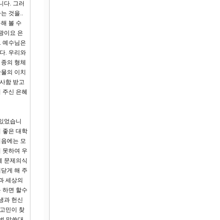
니다. 그러
 것을..
해 볼 수
광이요 은
. 예수님은
다. 우리와
 종의 형체
만물의 이치
 사함 받고
 주신 은혜
 있었습니
 좋은 대학
처음에는 모
 못하여 우
에 문제의식
닫게 해 주
과 세상의
 하면 할수
생과 헌신
 고민이 찾
한번 말씀대