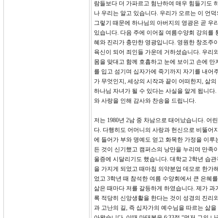
람들보다 더 가파르고 험난하여 매우 힘들기도 하
나 우리는 알고 있습니다. 우리가 오르는 이 언
그렇기 때문에 하나님의 아버지의 영광은 곧 우리
있습니다. 다음 주에 이어질 여름수양회 강의를 
혜와 진리가 충만한 영광입니다. 영원한 창조주이
육신이 되어 죄인들 가운데 거하셨습니다. 우리와
몸을 맞대고 함께 호흡하고 눈에 보이고 손에 만
를 입고 섬기며 십자가에 죽기까지 자기를 내어주
가 무엇인지, 세상의 시작과 끝이 어떠한지, 삶의
하나님 자녀가 될 수 있다는 사실을 알게 됩니다
와 사랑을 인해 감사와 찬송을 드립니다.
저는 1980년 2남 중 차남으로 태어났습니다.
다. 다행히도 어머니의 사랑과 헌신으로 비뚤어지
에 들어가 부와 명예도 얻고 화목한 가정을 이루
든 것이 신기했고 캠퍼스의 낭만을 누리며 만족이
울증에 시달리기도 했습니다. 대학교 2학년 습관
을 가지게 되었고 때마침 의약분업 데모로 한가해
었고 3학년 때 참석한 여름 수양회에서 큰 은혜
삶은 때마다 저를 갈등하게 하였습니다. 제가 과
록 적당히 신앙생활을 한다는 것이 성경의 진리
과 고난의 길, 즉 십자가의 예수님을 따르는 삶을
아왔습니다. 이때 마태복음 6:33절 “먼저 그의