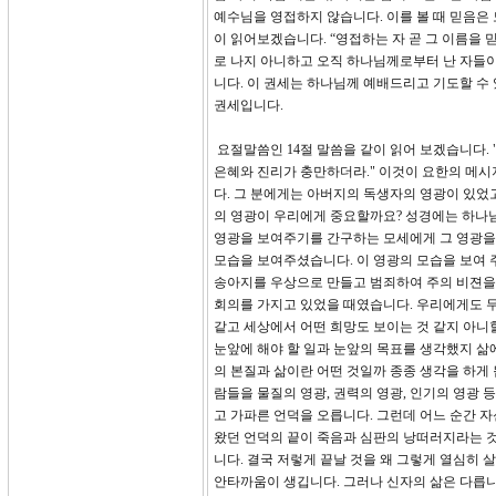
예수님을 영접하지 않습니다. 이를 볼 때 믿음은 
이 읽어보겠습니다. “영접하는 자 곧 그 이름을
로 나지 아니하고 오직 하나님께로부터 난 자들이
니다. 이 권세는 하나님께 예배드리고 기도할 수 
권세입니다.
요절말씀인 14절 말씀을 같이 읽어 보겠습니다.
은혜와 진리가 충만하더라." 이것이 요한의 메시
다. 그 분에게는 아버지의 독생자의 영광이 있었
의 영광이 우리에게 중요할까요? 성경에는 하나님
영광을 보여주기를 간구하는 모세에게 그 영광을
모습을 보여주셨습니다. 이 영광의 모습을 보여 
송아지를 우상으로 만들고 범죄하여 주의 비젼을
회의를 가지고 있었을 때였습니다. 우리에게도 무
같고 세상에서 어떤 희망도 보이는 것 같지 아니
눈앞에 해야 할 일과 눈앞의 목표를 생각했지 삶
의 본질과 삶이란 어떤 것일까 종종 생각을 하게 
람들을 물질의 영광, 권력의 영광, 인기의 영광 
고 가파른 언덕을 오릅니다. 그런데 어느 순간 
왔던 언덕의 끝이 죽음과 심판의 낭떠러지라는 것
니다. 결국 저렇게 끝날 것을 왜 그렇게 열심히
안타까움이 생깁니다. 그러나 신자의 삶은 다릅니