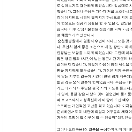
로 살아보기로 결단하게 되었습니다. 말씀대로 사
었습니다. 그러나 주님은 때마다 저를 보호하시고
리어 레지던트 시험에 떨어지게 하심으로 저의 
의 힘으로는 전공의 생활을 할 수 없을 것 같았
습니다. 이후 삼성서울병원 전임의를 거쳐 가장
로 체험하게 하셨습니다.
순천향병원에서 일한지 수년이 지나고 모든 것이
다. 우연치 않게 좋은 조건으로 내 집 장만도 
인정받는 보람을 느끼게 되었습니다. 그런데 이와
많은 병원 일과 3시간이 넘는 통근시간 가운데
희미해져 갔습니다. 이렇게 마음이 점점 세상을 
만을 의지하게 도우셨습니다. 과장은 저의 승진문
지 않는 지루한 갈등의 시간이 반년 넘게 계속되
했던 것은 오직 말씀의 힘이었습니다. 주님은 때
리고 때가 되자 주님은 결국 저의 기도를 들으시
과 명예, 물질 같은 세상의 것이 일순간에 물거
며 로고스되시고 성육신하여 이 땅에 오신 예수 
스크라는 개인적인 고난을 겪고 있습니다. 이처럼
준비하면서도 제 내면에 의심과 어두움의 세력이 
가운데 모임이 잘 이루어 질 수 있을까? 생각했습
그러나 요한복음1장 말씀을 묵상하며 먼저 제 내