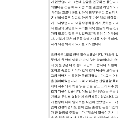
에 없었습니다. 그런데 말씀을 연구하는 동안 제
해한다는 것은 매우 가슴 벅찬 일임을 깨닫게 되
우리는 코로나19로 인하여 전무후무한 고난의 시
온 신입생들은 학교도 한번 못 가본 채로 방학을
기 그지없습니다. 여름수양회를 가지 못하는 어
나 현실의 고난보다 우리를 더욱 힘들게 하는 것
가장 필요한 것은 무엇일까요? 당연히 이 어두움
다. 이렇게 깊은 어두움 속에 시대를 사는 우리에
자가 되는 역사가 있기를 기도합니다.
요한복음 1절을 한번 읽어보겠습니다. “태초에 
뜻인지 한 번에 이해가 가지 않는 말씀입니다. 
때 첫 문장은 더욱 깊이 고민하고 씁니다. 요한이
오하고 중요한 의미가 있어 깊게 묵상해 보라는 
그의 아버지는 유명한 목회자였습니다. 그는 어
을 잃어버렸습니다. 그의 아버지는 신앙생활 똑바
재에 자주 와서 책을 읽는 것을 알고 그가 자주
겼기 때문이었습니다. 어느 날 유니우스는 무슨 
견하고 무심코 펼쳤는데 요한복음이었습니다. 그는
에 논증에 대해 알아보는 식견이 있었습니다. 그
없이 간결하면서도 힘이 있는 훌륭한 논증이었기
가 큰 울림을 주었습니다. “태초에 말씀이 계시니
은 후 책을 덮고 서재를 나갔는데 머릿속에 계속 