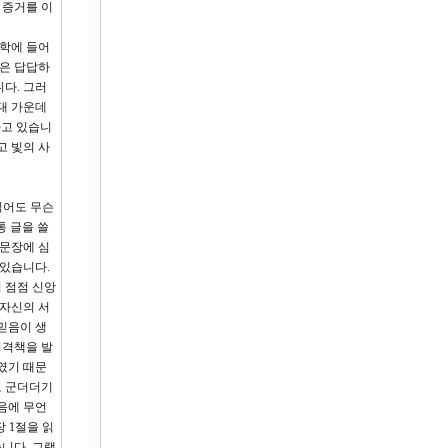
 증거를 이
대학에 들어
정은 답답하
다. 그러
대 가운데
하고 있습니
고 빛의 사
읽어도 무슨
통 글을 쓸
 문장에 심
 있습니다.
 점점 신앙
 자신의 서
믿음이 생
성격책을 발
였기 때문
고 군더더기
음에 무언
 1절을 읽
니다. 그랬