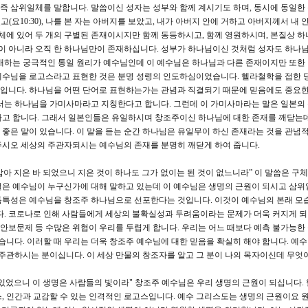
는 즉 삼위일체를 말합니다. 말씀이신 성자는 성부와 함께 계시기도 하며, 동시에 동일한
(요10:30), 나를 본 자는 아버지를 보았고, 내가 아버지 안에 거하고 아버지께서 내 
위일체에 있어 두 개의 구별된 존재이시지만 함께 동등하시고, 함께 영원하시며, 본질상 하
님이 아니라 오직 한 하나님만이 존재하십니다. 성부가 하나님이신 것처럼 성자도 하나
지배하는 궁극적인 통일 원리가 예수님인데 이 예수님은 하나님과 다른 존재이지만 또한
예수님을 로고스라고 표현한 것은 분명 성령의 인도하심이었습니다. 헬라철학을 접한 
 것입니다. 하나님을 어떤 단어로 표현하는가는 관념과 직결되기 때문에 믿음에도 중요한
에서는 하나님을 가미사마라고 지칭한다고 합니다. 그런데 이 가미사마라는 말은 일본의
다고 합니다. 그래서 일본인들은 유일하시며 창조주이신 하나님에 대한 존재를 깨닫는데
좋은 말이 있습니다. 이 말을 듣는 순간 하나님은 유일무이 하신 존재라는 것을 관념
주시오 세상의 주관자되시는 예수님의 존재를 분명히 깨닫게 하여 줍니다.
암아 지은 바 되었으니 지은 것이 하나도 그가 없이는 된 것이 없느니라” 이 말씀은 구
절은 예수님이 누구신가에 대해 말하고 있는데 이 예수님은 생명의 근원이 되시고 삼위
독특성은 예수님을 창조주 하나님으로 선포한다는 것입니다. 이것이 예수님의 본래 모
다. 코로나로 인해 사람들에게 세상의 불확실성과 두려움이라는 문제가 더욱 커지게 
, 안보문제 등 수많은 위협이 우리를 두렵게 합니다. 우리는 어느 때보다 예측 불가능한
습니다. 이러할 때 우리는 더욱 창조주 예수님에 대한 믿음을 확실히 해야 합니다. 예수
 주관하시는 분이십니다. 이 세상 만물의 창조자를 알고 그 분이 나의 목자이신데 무엇
이 있었으니 이 생명은 사람들의 빛이라" 창조주 예수님은 우리 생명의 근원이 되십니다.
, 인간과 교감할 수 있는 인격적인 로고스입니다. 예수 그리스도는 생명의 근원이요 원