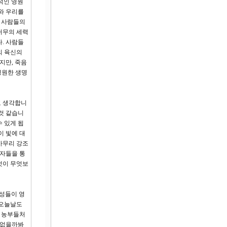
적인 영원
와 우리를
은 사람들의
허무의 세력
. 사람들
의 육신의
지만, 죽음
영원한 생명
고 생각합니
것 같습니
수 있게 됩
이 빛에 대
아무리 강조
언자들을 통
것이 무엇보
백성들이 영
 오늘날도
 농부들처
 없을까봐