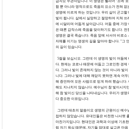
급자요 주관자입니다. 이 생명은 헬라어 ‘조에’
함 뿐 아니라 영적으로도 죽음의 요소가 전혀 
생명에 이르게 하는 것입니다. 우리 삶이 곤고할 
빛이 됩니다. 삶에서 실망하고 절망하여 지쳐 쓰
에 시달리며 어둡게 살아갑니다. 어둠 중에 가장
은 때론 갑작스레 죽음을 맞이하기도 합니다. 전
생명은 결국 죽습니다. 죽음 앞에 서서야 비로소
자체를 이기는 영생의 길을 알아야 합니다. "그
의 길이 있습니다.
5절을 보십시오. 그런데 이 생명의 빛이 어둠에
다. 현제는 코로나 때문에 어둡고 그로인한 경제
다. 그러나 빛이 존재하지 않는 것이 아니라 빛이
니다. 그러나 빛에 대해 깨닫지 못하면 계속 어두
해 증언하여 모든 사람으로 믿게 하려 했습니다.
해도 지나치지 않습니다. 예수님이 참 빛이시지만
해 참 빛이신 당신을 나타내십니다. 우리가 생명
다 중요한 이유입니다.
그런데 태초의 말씀이요 생명의 근원이신 예수님에
접하지 않았습니다. 유대인들은 비천한 나사렛 
마찬가지입니다. 현대인은 과학과 이성에 기초한
럼 자기 욕심 때문에, 자기들 맘대로 살고픈 마