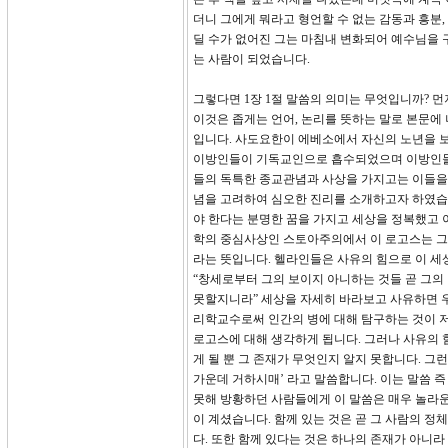
더니 그에게 뭐라고 형언할 수 없는 감동과 흥분
딜 수가 없어진 그는 마침내 변화되어 예수님을 
는 사람이 되었습니다.
그렇다면 1장 1절 말씀의 의미는 무엇입니까? 먼
이것은 좁게는 언어, 논리를 뜻하는 말로 본문에 
입니다. 사도요한이 에베소에서 자신의 노년을 
이방인들이 기독교인으로 흡수되었으며 이방인들의
들의 독특한 종교관념과 사상을 가지고는 이들을
념을 고려하여 심오한 진리를 소개하고자 하였습
야 한다는 분명한 꿈을 가지고 세상을 정복했고 
학의 중심사상인 스토아주의에서 이 로고스는 그
라는 뜻입니다. 헬라인들은 사유의 힘으로 이 세상
“창세로부터 그의 보이지 아니하는 것들 곧 그의
못할지니라” 세상을 자세히 바라보고 사유하면 우리
리학교수로써 인간의 병에 대해 탐구하는 것이 저
로고스에 대해 생각하게 됩니다. 그러나 사유의 
게 될 뿐 그 존재가 무엇인지 알지 못합니다. 그
가운데 거하시매’ 라고 말씀합니다. 이는 말씀 
못해 방황하던 사람들에게 이 말씀은 매우 놀라운
이 계셨습니다. 함께 있는 것은 곧 그 사람의 정
다. 또한 함께 있다는 것은 하나의 존재가 아니라