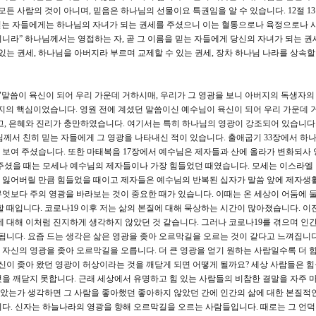
모든 사람의 것이 아니며, 믿음은 하나님의 선물이요 특권임을 알 수 있습니다. 12절 13
 믿는 자들에게는 하나님의 자녀가 되는 권세를 주셨으니 이는 혈통으로나 육정으로나 
니라” 하나님께서는 영접하는 자, 곧 그 이름을 믿는 자들에게 당신의 자녀가 되는 권
있는 권세, 하나님을 아버지라 부르며 교제할 수 있는 권세, 장차 하나님 나라를 상속
 "말씀이 육신이 되어 우리 가운데 거하시매, 우리가 그 영광을 보니 아버지의 독생자
지의 핵심이었습니다. 영원 전에 계셨던 말씀이신 예수님이 육신이 되어 우리 가운데
고, 은혜와 진리가 충만하였습니다. 여기서는 특히 하나님의 영광이 강조되어 있습니다.
께서 친히 믿는 자들에게 그 영광을 나타내신 적이 있습니다. 출애굽기 33장에서 하
 보여 주셨습니다. 또한 마태복음 17장에서 예수님은 제자들과 산에 올라가 변화되사
주셨을 때는 모세나 예수님의 제자들이나 가장 힘들었던 때였습니다. 모세는 이스라엘
 잃어버릴 만큼 힘들었을 때이고 제자들은 예수님의 반복된 십자가 말씀 앞에 제자생
엇보다 주의 영광을 바라보는 것이 중요한 때가 있습니다. 이때는 온 세상이 어둠에 
할 때입니다. 코로나19 이후 저는 삶의 본질에 대해 묵상하는 시간이 많아졌습니다. 이
에 대해 이처럼 진지하게 생각하지 않았던 것 같습니다. 그러나 코로나19를 겪으며 인
됩니다. 요즘 드는 생각은 삶은 영광을 좆아 오르막길을 오르는 것이 같다고 느껴집니다
등 자신의 영광을 좆아 오르막길을 오릅니다. 더 큰 영광을 얻기 원하는 사람일수록 더 
자신이 좆아 왔던 영광이 허상이라는 것을 깨닫게 되면 어떻게 될까요? 세상 사람들은 
을 깨닫지 못합니다. 근래 세상에서 유명하고 힘 있는 사람들의 비참한 결말을 자주 
 살았는가 생각하면 그 사람을 좋아했던 좋아하지 않았던 간에 인간의 삶에 대한 본질적
다. 신자는 하늘나라의 영광을 향해 오르막길을 오르는 사람들입니다. 때로는 그 언덕