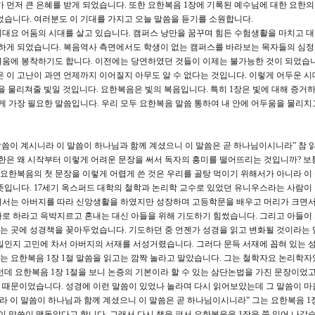
가 먼저 큰 은혜를 받게 되었습니다. 또한 요한복음 1장에 기록된 예수님에 대한 요한의
었습니다. 여러분도 이 기대를 가지고 오늘 말씀을 듣기를 소원합니다.
대요 어둠의 시대를 살고 있습니다. 캠퍼스 낭만을 꿈꾸며 힘든 수험생활을 마치고 
 하게 되었습니다. 복음역사 측면에서도 학생이 없는 캠퍼스를 바라보는 목자들의 심
려움에 봉착하기도 합니다. 이전에는 당연하였던 것들이 이제는 불가능한 것이 되었습니
은 이 고난이 과연 언제까지 이어질지 아무도 알 수 없다는 것입니다. 이렇게 어두운 시
을 물리쳐줄 빛일 것입니다. 요한복음은 빛의 복음입니다. 특히 1장은 빛에 대해 증거
게 가장 필요한 말씀입니다. 우리 모두 요한복음 말씀 통하여 내 안에 어두움을 물리치
말씀이 계시니라 이 말씀이 하나님과 함께 계셨으니 이 말씀은 곧 하나님이시니라” 참 
요한은 왜 시작부터 이렇게 어려운 문장을 써서 독자의 흥미를 떨어뜨리는 것입니까? 보
 요한복음의 첫 문장을 이렇게 어렵게 쓴 것은 우리를 골탕 먹이기 위해서가 아니라 이
뜻입니다. 17세기 옥스퍼드 대학의 철학과 논리학 교수로 있었던 유니우스라는 사람이
려서는 아버지를 따라 신앙생활을 하였지만 성장하며 고등학문을 배우고 머리가 크면서
로 하라고 윽박지르고 혼내는 대신 아들을 위해 기도하기 힘썼습니다. 그리고 아들이
 찾는 곳에 성경책을 꽂아두었습니다. 기도하던 중 언젠가 성경을 읽고 변화될 것이라는 
일인지 고민에 차서 아버지의 서재를 서성거렸습니다. 그러다 문득 서재에 꼽혀 있는 
 요한복음 1장 1절 말씀을 읽고는 깜짝 놀라고 말았습니다. 그는 철학자요 논리학자
런데 요한복음 1장 1절을 보니 논증의 기본이라 할 수 있는 삼단논법을 가진 문장이었
 때문이었습니다. 성경에 이런 말씀이 있었나 놀라며 다시 읽어보았는데 그 말씀이 마
라 이 말씀이 하나님과 함께 계셨으니 이 말씀은 곧 하나님이시니라” 그는 요한복음 1장
이 말씀이 맴돌았다고 합니다. 그래서 다시 책을 펴서 요한복음을 1장을 쭉 읽어 나갔습