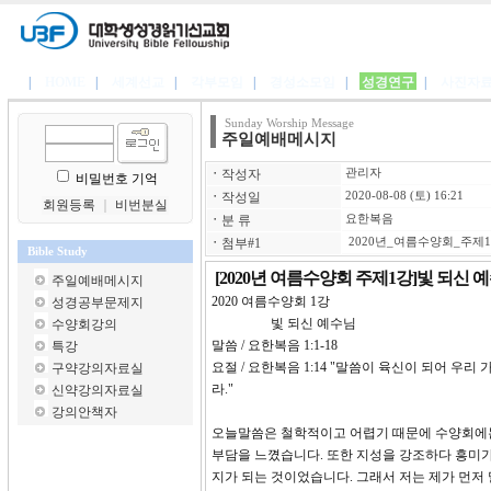
|
HOME
|
세계선교
|
각부모임
|
경성소모임
|
성경연구
|
사진자
Sunday Worship Message
주일예배메시지
ㆍ
작성자
관리자
비밀번호 기억
ㆍ
작성일
2020-08-08 (토) 16:21
회원등록
｜
비번분실
ㆍ
분 류
요한복음
ㆍ
첨부#1
2020년_여름수양회_주제1
Bible Study
[2020년 여름수양회 주제1강]빛 되신 
주일예배메시지
2020 여름수양회 1강
성경공부문제지
빛 되신 예수님
수양회강의
말씀 / 요한복음 1:1-18
특강
요절 / 요한복음 1:14 "말씀이 육신이 되어 
구약강의자료실
라."
신약강의자료실
강의안책자
오늘말씀은 철학적이고 어렵기 때문에 수양회에는 
부담을 느꼈습니다. 또한 지성을 강조하다 흥미
지가 되는 것이었습니다. 그래서 저는 제가 먼저