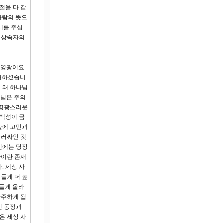
절을 다 같
사람의 뜻으
세를 주십
할 상속자의
의 영광이요
 거하셨습니
 왜 하나님
나님은 주의
 영광스러운
 백성이 금
활에 고민과
둘러싸인 것
전에는 당장
간이란 존재
. 세상 사
힘들게 더 높
힘들게 올라
마주하게 됩
인 동정과
은 세상 사