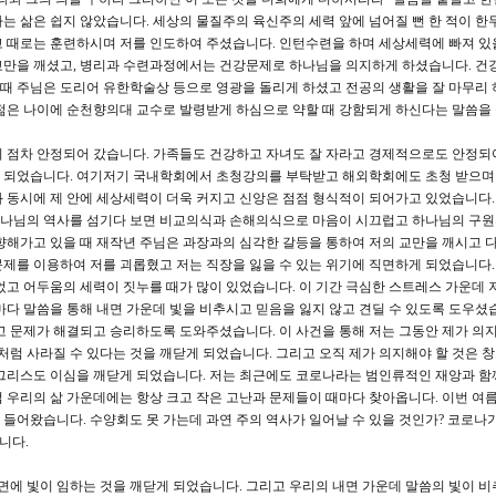
는 삶은 쉽지 않았습니다. 세상의 물질주의 육신주의 세력 앞에 넘어질 뻔 한 적이 한
 때로는 훈련하시며 저를 인도하여 주셨습니다. 인턴수련을 하며 세상세력에 빠져 있
교만을 깨셨고, 병리과 수련과정에서는 건강문제로 하나님을 의지하게 하셨습니다. 건
을 때 주님은 도리어 유한학술상 등으로 영광을 돌리게 하셨고 전공의 생활을 잘 마무리 
 젊은 나이에 순천향의대 교수로 발령받게 하심으로 약할 때 강함되게 하신다는 말씀을
 점차 안정되어 갔습니다. 가족들도 건강하고 자녀도 잘 자라고 경제적으로도 안정되
하게 되었습니다. 여기저기 국내학회에서 초청강의를 부탁받고 해외학회에도 초청 받으
 동시에 제 안에 세상세력이 더욱 커지고 신앙은 점점 형식적이 되어가고 있었습니다
 하나님의 역사를 섬기다 보면 비교의식과 손해의식으로 마음이 시끄럽고 하나님의 구
향해가고 있을 때 재작년 주님은 과장과의 심각한 갈등을 통하여 저의 교만을 깨시고 
제를 이용하여 저를 괴롭혔고 저는 직장을 잃을 수 있는 위기에 직면하게 되었습니다.
었고 어두움의 세력이 짓누를 때가 많이 있었습니다. 이 기간 극심한 스트레스 가운데 
마다 말씀을 통해 내면 가운데 빛을 비추시고 믿음을 잃지 않고 견딜 수 있도록 도우셨습
고 문제가 해결되고 승리하도록 도와주셨습니다. 이 사건을 통해 저는 그동안 제가 의
품처럼 사라질 수 있다는 것을 깨닫게 되었습니다. 그리고 오직 제가 의지해야 할 것은 
그리스도 이심을 깨닫게 되었습니다. 저는 최근에도 코로나라는 범인류적인 재앙과 함
 우리의 삶 가운데에는 항상 크고 작은 고난과 문제들이 때마다 찾아옵니다. 이번 
들어왔습니다. 수양회도 못 가는데 과연 주의 역사가 일어날 수 있을 것인가? 코로나
니다.
면에 빛이 임하는 것을 깨닫게 되었습니다. 그리고 우리의 내면 가운데 말씀의 빛이 