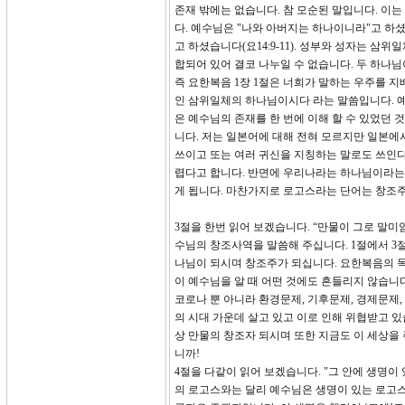
존재 밖에는 없습니다. 참 모순된 말입니다. 이
다. 예수님은 "나와 아버지는 하나이니라"고 하셨고
고 하셨습니다(요14:9-11). 성부와 성자는 삼
합되어 있어 결코 나누일 수 없습니다. 두 하나
즉 요한복음 1장 1절은 너희가 말하는 우주를 
인 삼위일체의 하나님이시다 라는 말씀입니다. 
은 예수님의 존재를 한 번에 이해 할 수 있었던
니다. 저는 일본어에 대해 전혀 모르지만 일본
쓰이고 또는 여러 귀신을 지칭하는 말로도 쓰인
렵다고 합니다. 반면에 우리나라는 하나님이라는 
게 됩니다. 마찬가지로 로고스라는 단어는 창조
3절을 한번 읽어 보겠습니다. “만물이 그로 말미
수님의 창조사역을 말씀해 주십니다. 1절에서 3
나님이 되시며 창조주가 되십니다. 요한복음의 
이 예수님을 알 때 어떤 것에도 흔들리지 않습니
코로나 뿐 아니라 환경문제, 기후문제, 경제문제
의 시대 가운데 살고 있고 이로 인해 위협받고 있
상 만물의 창조자 되시며 또한 지금도 이 세상을
니까!
4절을 다같이 읽어 보겠습니다. "그 안에 생명
의 로고스와는 달리 예수님은 생명이 있는 로고스