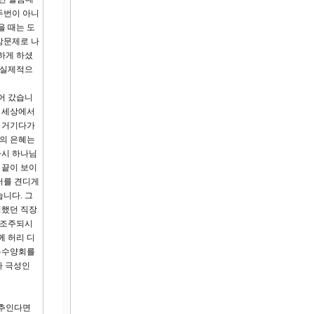
두번이 아니
을 때는 도
강문제로 나
하게 하셨
 실제적으
어 갔습니
며 세상에서
. 거기다가
원의 은혜는
다시 하나님
 끝이 보이
저를 견디게
니다. 그
지했던 직장
창조주되시
께 허리 디
여름수양회를
가 극성인
비추인다면