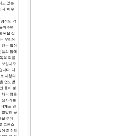
지고 있는
다. 예수
치명적인 약
 놓아주면
희 왕을 십
에는 우리에
 있는 말이
인들의 입에
모독의 죄를
 보십시오.
습니다. 다
으로 사형의
형을 언도받
안 물에 불
이 채찍 형을
접 십자가를
 나체로 만
 발달한 곳
통을 겪게
로 고통스
팔이 죄수의