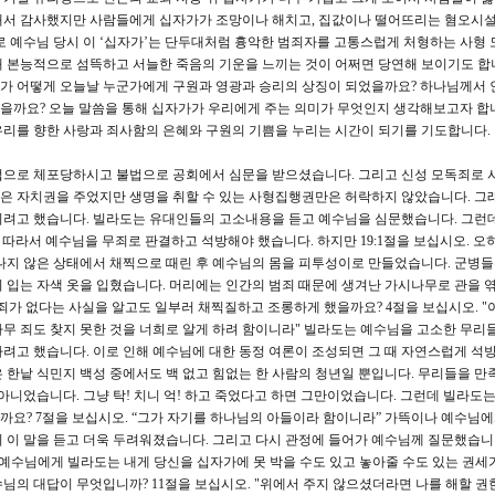
해서 감사했지만 사람들에게 십자가가 조망이나 해치고, 집값이나 떨어뜨리는 혐오시
로 예수님 당시 이 ‘십자가’는 단두대처럼 흉악한 범죄자를 고통스럽게 처형하는 사형 
 본능적으로 섬뜩하고 서늘한 죽음의 기운을 느끼는 것이 어쩌면 당연해 보이기도 합
가 어떻게 오늘날 누군가에게 구원과 영광과 승리의 상징이 되었을까요? 하나님께서 
을까요? 오늘 말씀을 통해 십자가가 우리에게 주는 의미가 무엇인지 생각해보고자 합니
우리를 향한 사랑과 죄사함의 은혜와 구원의 기쁨을 누리는 시간이 되기를 기도합니다.
법으로 체포당하시고 불법으로 공회에서 심문을 받으셨습니다. 그리고 신성 모독죄로 
은 자치권을 주었지만 생명을 취할 수 있는 사형집행권만은 허락하지 않았습니다. 그
이려고 했습니다. 빌라도는 유대인들의 고소내용을 듣고 예수님을 심문했습니다. 그런데
8) 따라서 예수님을 무죄로 판결하고 석방해야 했습니다. 하지만 19:1절을 보십시오. 
나지 않은 상태에서 채찍으로 때린 후 예수님의 몸을 피투성이로 만들었습니다. 군병
 입는 자색 옷을 입혔습니다. 머리에는 인간의 범죄 때문에 생겨난 가시나무로 관을 
 죄가 없다는 사실을 알고도 일부러 채찍질하고 조롱하게 했을까요? 4절을 보십시오. "
무 죄도 찾지 못한 것을 너희로 알게 하려 함이니라" 빌라도는 예수님을 고소한 무리
려고 했습니다. 이로 인해 예수님에 대한 동정 여론이 조성되면 그 때 자연스럽게 석
 한낱 식민지 백성 중에서도 백 없고 힘없는 한 사람의 청년일 뿐입니다. 무리들을 만
아니었습니다. 그냥 탁! 치니 억! 하고 죽었다고 하면 그만이었습니다. 그런데 빌라도는
요? 7절을 보십시오. “그가 자기를 하나님의 아들이라 함이니라” 가뜩이나 예수님
 이 말을 듣고 더욱 두려워졌습니다. 그리고 다시 관정에 들어가 예수님께 질문했습니다
예수님에게 빌라도는 내게 당신을 십자가에 못 박을 수도 있고 놓아줄 수도 있는 권세
님의 대답이 무엇입니까? 11절을 보십시오. "위에서 주지 않으셨더라면 나를 해할 권