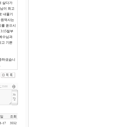
며 살다가
수님이 최고
로 내몰기
 구원역사는
피를 쏟으시
:15절부
 예수님과
되고 기쁜
확증하셨습니
.
3500
일
조회
1-17
3552