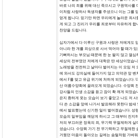
바로 나의 죄를 위해 대신 죽으시고 구원역사를 다
이처럼 사랑하사 독생자를 주셨으니 이는 그를 믿
얻게 됩니다. 믿기만 하면 우리에게 놀라운 죄사
게 되고 그 진리가 우리를 죄로부터 자유하게 합
찬양을 드립니다.
십자가에서 다 이루신 구원과 사랑은 저에게도 임했
아니라 한 개를 외상으로 사서 먹어야 할 때가 
기뻐하시는 부모님 때문에 한 눈 팔지 않고 열심
세상의 전부였던 저에게 대학은 딴 세상이었습니다
노래방을 전전하고 날마다 벌어지는 이 모임 저 
에 와서도 강의실에 들어가지 않고 의약관 앞 벤치
에서 F를 맞고 유급 위기에 처하게 되었습니다. 
산 여름수양회에 끌려오게 되었습니다. 수양회 전
강사들의 인생 소감을 듣고 잠이 확 깨게 되었습
은지 환하게 웃는 모습이 보기 좋았고 나도 저 
다 쓴 소감을 앞에 나가서 발표해라 못한다 밤새
에서 발표했는데 신기한 일이 벌어졌습니다. 성
모습의 일부임을 깨닫게 하시고 그 때부터 진지하
저의 부끄러운 정욕의 죄, 무기력 무절제하게 살
셨습니다. 수양회 가기 전 무기력하고 무절제한 
거웠던 마음이 돌아오는 길에는 솜털처럼 가벼워졌