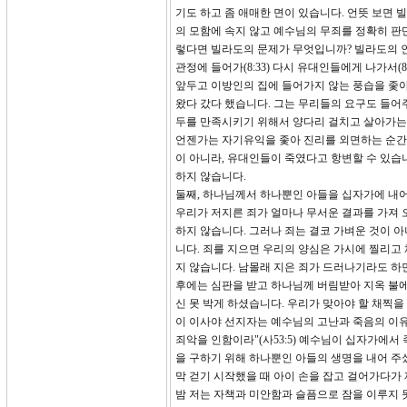
기도 하고 좀 애매한 면이 있습니다. 언뜻 보면
의 모함에 속지 않고 예수님의 무죄를 정확히 
렇다면 빌라도의 문제가 무엇입니까? 빌라도의 인
관정에 들어가(8:33) 다시 유대인들에게 나가서(
앞두고 이방인의 집에 들어가지 않는 풍습을 좇아
왔다 갔다 했습니다. 그는 무리들의 요구도 들어
두를 만족시키기 위해서 양다리 걸치고 살아가는
언젠가는 자기유익을 좇아 진리를 외면하는 순간이
이 아니라, 유대인들이 죽였다고 항변할 수 있습
하지 않습니다.
둘째, 하나님께서 하나뿐인 아들을 십자가에 내
우리가 저지른 죄가 얼마나 무서운 결과를 가져 
하지 않습니다. 그러나 죄는 결코 가벼운 것이 
니다. 죄를 지으면 우리의 양심은 가시에 찔리고 
지 않습니다. 남몰래 지은 죄가 드러나기라도 하
후에는 심판을 받고 하나님께 버림받아 지옥 불에
신 못 박게 하셨습니다. 우리가 맞아야 할 채찍
이 이사야 선지자는 예수님의 고난과 죽음의 이유
죄악을 인함이라"(사53:5) 예수님이 십자가에
을 구하기 위해 하나뿐인 아들의 생명을 내어 주
막 걷기 시작했을 때 아이 손을 잡고 걸어가다가 
밤 저는 자책과 미안함과 슬픔으로 잠을 이루지 