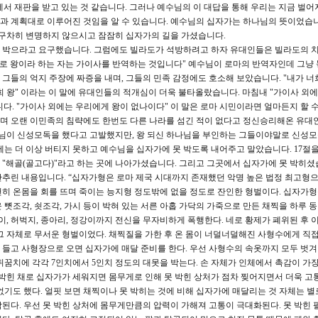
서 재판을 받고 있는 것 같습니다. 그러나 예수님의 이 대답을 통해 우리는 지금 벌어
과 계획대로 이루어진 것임을 알 수 있습니다. 예수님의 십자가는 하나님의 뜻이었습니
 구차히 변명하지 않으시고 잠잠히 십자가의 길을 가셨습니다.
 박으라고 요구했습니다. 그럼에도 빌라도가 석방하려고 하자 유대인들은 빌라도의 
스스로 왕이라 하는 자는 가이사를 반역하는 것입니다" 예수님이 로마의 반역자인데 그냥
그들의 억지 주장에 짜증을 내며, 그들의 민족 감정에도 호소해 보았습니다. "내가 너
희 왕" 이라는 이 말에 유대인들의 적개심이 더욱 불타올랐습니다. 마침내 "가이사 외
다. "가이사 외에는 우리에게 왕이 없나이다" 이 말은 로마 시민이라면 얼마든지 할 수
며 오랜 이민족의 침략에도 한번도 다른 나라를 섬긴 적이 없다고 정신승리해온 유대
수님이 신성모독을 했다고 고발했지만, 왕 되신 하나님을 부인하는 그들이야말로 신성
에는 더 이상 버티지 못하고 예수님을 십자가에 못 박도록 내어주고 말았습니다. 17절을
"해골(골고다)"라고 하는 곳에 나아가셨습니다. 그리고 그곳에서 십자가에 못 박히셨
추린 내용입니다. “십자가형은 로마 제국 시대까지 존재했던 악명 높은 법정 최고형
히 온몸을 회를 뜨며 죽이는 능지형 정도밖에 없을 정도로 잔인한 형벌이다. 십자가
뼛조각, 쇳조각, 가시 등이 박혀 있는 서른 아홉 가닥의 가죽으로 만든 채찍을 하루 동
엉덩이, 허벅지, 종아리, 정강이까지 전신을 무자비하게 폭행한다. 네로 황제가 폐위된 후 
그 자체로 무서운 형벌이었다. 채찍질을 가한 후 온 몸이 너덜너덜해진 사형수에게 직
들고 사형장으로 오면 십자가에 매달 준비를 한다. 우선 사형수의 속옷까지 모두 벗겨
뒤꿈치에 각각 7인치에서 5인치 정도의 대못을 박는다. 손 자체가 인체에서 촉감이 가장
 박힌 채로 십자가가 세워지면 몸무게로 인해 못 박힌 상처가 점차 찢어지면서 더욱 고
없기도 했다. 얼핏 보면 채찍이나 못 박히는 것에 비해 십자가에 매달리는 것 자체는 별
된다. 우선 못 박힌 상처에 몸무게만큼의 압력이 가해져 고통이 극대화된다. 못 박힌 