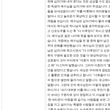
위해 십자가에 내어 준다는 것은 상상할 수도 없
한 독생자 예수님을 십자가에 내어 주셨습니다. 요
들을 보내셨음이니라” 저를 비롯해서 여러분들도
얼마나 크고 놀라운가 묵상하고 감사할 수 있기
28절을 보십시오. 예수님은 십자가에서 물과 피
데서도 예수님은 하나님의 일을 생각하셨습니다.
고 신포도주를 드신 후 "다 이루었다" 하시고 영
다. 예수님은 젊은 나이에 뜻을 펼쳐 보지도 못
습니다. 개중에는 예수님을 돈 몇 푼에 팔아 넘
주며 은혜를 배반했습니다. 예수님의 인생은 십자
님은 십자가에 죽으시면서 "다 이루었다"고 선포
류의 구원에 필요한 모든 것을 다 완성하셨다는 
강호동이 꼬마 아이에게 "어른이 되면 어떤 사람이
고 해" 다그치며 말했습니다. 그러자 이효리가 "뭘
안을 받았다고 했습니다. 세상은 우리에게 끊임없
고 훌륭한 인격을 갖추라고 합니다. "너희들이 다
의 힘으로 열반에 들어가라고 말합니다. 유교에서
말합니다. 그런데 오직 예수님만이 이렇게 말씀하
하시거나 ‘내가 대부분 이룰 테니 너도 무언가 
이 보내신 구원자로 깊이 영접하고 이 사실을 믿
한 네티즌이 어렸을 때 길가는 사람들을 보면 그
짐을 지고 살아가는 특별한 사람들로 보였다고 했
고통과 슬픔이 있습니다. 누구에게도 말하지 못하