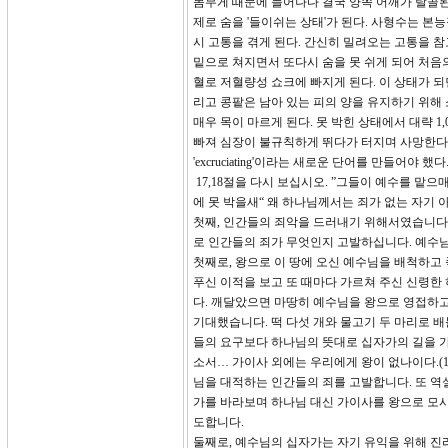
몸무게 때문에 늘어나다 결국 양쪽 어깨가 탈골된
제로 숨을 '들이쉬는 상태'가 된다. 사형수는 본
시 고통을 겪게 된다. 간신히 밀려오는 고통을 참
밑으로 쳐지면서 또다시 숨을 못 쉬게 되어 처음의
혈로 저혈량성 쇼크에 빠지게 된다. 이 상태가 되
리고 콩팥은 남아 있는 피의 양을 유지하기 위해
매우 목이 마르게 된다. 못 박힌 상태에서 대략
빠져 심장이 불규칙하게 뛰다가 터지며 사망한다.
'excruciating'이라는 새로운 단어를 만들어야 했다.
17,18절을 다시 보십시오. ”그들이 예수를 
에 못 박을새“ 왜 하나님께서는 죄가 없는 자기
첫째, 인간들의 죄악을 드러내기 위해서였습니다
로 인간들의 죄가 무엇인지 고발하십니다. 예수
첫째로, 왕으로 이 땅에 오신 예수님을 배척하고
푸신 이적을 보고 또 때마다 가르쳐 주신 신령한
다. 깨달았으면 마땅히 예수님을 왕으로 영접하고
기대했습니다. 떡 다섯 개와 물고기 두 마리로 
들의 요구보다 하나님의 뜻대로 십자가의 길을 가
소서… 가이사 외에는 우리에게 왕이 없나이다.(
님을 대적하는 인간들의 죄를 고발합니다. 또 역
가를 바라보며 하나님 대신 가이사를 왕으로 모시
도합니다.
둘째로, 예수님의 십자가는 자기 유익을 위해 진