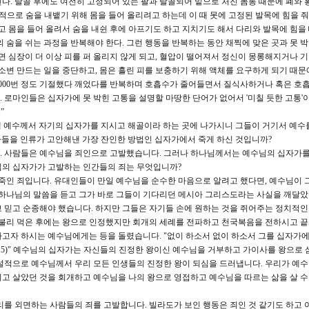
다. 탈골 후에도 여전히 고정되어 있는 팔과 탈골되어 밑으로 처진 몸통 때문에 폐와 
능적으로 숨을 내뱉기 위해 몸을 들어 올리려고 하는데 이 때 못에 고정된 발목에 힘을 줘
고 몸을 들어 올려서 숨을 내쉰 후에 아프기도 하고 지치기도 해서 다리와 발목에 힘을
 숨을 쉬는 과정을 반복해야 한다. 그런 행동을 반복하는 동안 채찍에 맞은 곳과 못 박
면 심장이 더 이상 피를 퍼 올리지 않게 되고, 혈압이 떨어져서 정신이 몽롱해지거나 기
 소변 만드는 일을 중단하고, 몸은 흘린 피를 보충하기 위해 액체를 요구하게 되기 때문
 1,000번 정도 기절했다 깨었다를 반복하며 호흡수가 줄어들면서 질식사하거나 혹은 호
 로마인들은 십자가에 못 박힌 고통을 설명할 마땅한 단어가 없어서 '미칠 듯한 고통'
”
맡으매 예수께서 자기의 십자가를 지시고 해골이라 하는 곳에 나가시니 그들이 거기서 예수
 아들을 인류가 고안해낸 가장 잔인한 방법인 십자가에서 죽게 하신 것입니까?
. 사람들은 예수님을 죄인으로 고발했습니다. 그러나 하나님께서는 예수님의 십자가를
님의 십자가가 고발하는 인간들의 죄는 무엇입니까?
 죽인 죄입니다. 유대인들이 만일 예수님을 순수한 마음으로 알려고 했다면, 예수님이 
 하나님의 말씀을 듣고 그가 바로 그들이 기다리던 메시아 그리스도라는 사실을 깨달
 믿고 순종해야 했습니다. 하지만 그들은 자기들 손에 원하는 것을 쥐어주는 정치적
배불리 먹은 후에는 왕으로 인정했지만 회개의 세례를 전파하고 천국복음을 전하시고 
고자 하시는 예수님에게는 등을 돌렸습니다. "없이 하소서 없이 하소서 그를 십자가에
15)" 예수님의 십자가는 자신들의 진정한 왕이신 예수님을 거부하고 가이사를 왕으로 
설적으로 예수님께서 우리 모든 인생들의 진정한 왕이 되심을 드러냅니다. 우리가 예
고 살았던 것을 회개하고 예수님을 나의 왕으로 영접하고 예수님을 따르는 삶을 살 수
리를 외면하는 사람들의 죄를 고발합니다. 빌라도가 보인 행동은 죄인 것 같기도 하고 아