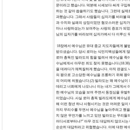
문이라고 했습니다. 덕분에 시세보다 싸게 구입
하는 것 같아 씁쓸하기도 했습니다. 그런데 실제
과했습니다. 그래서 사람들이 십자가를 바라볼 때
과 수치와 실패의 상징이었던 혐오스러운 십자가
마나 사랑하셨는가 보여주는 사랑의 증표가 되었
님의 십자가를 바라보며 십자가에서 다 이루신 
18장에서 예수님은 유대 종교 지도자들에게 불
받으셨습니다. 당시 로마는 식민지백성들에게 많
로마 총독인 빌라도의 힘을 빌려서 예수님을 죽
수님에게서 아무런 죄도 찾지 못했습니다.(18:3
을 데려다가 채찍질하게 했습니다. 아직 판결도 
의 왕으로 고소당한 예수님을 조롱하기 위해 왕이
의 머리에 씌웠습니다.(2) 빌라도는 왜 예수님이
데리고 너희에게 나오나니 이는 내가 그에게서 아
한 예수님의 모습을 보여 주면서 동정심을 유발하
이었습니다. 사실 로마 총독 빌라도에게 예수님은
해 이런 청년 하나 사형시키는 것은 어려운 일이 
까지 무리수를 두면서 예수님을 놓아주려고 했을까
치 않은 무언가를 느끼고 있던 빌라도는 무리들의
어디서로부터냐?" 아무 것도 대답하지 않으시는 
순순히 대답하라고 위협했습니다. 이에 대한 예수