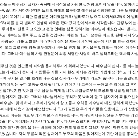
 빌라도는 예수님의 십자가 죽음에 적극적으로 가담한 것처럼 보이지 않습니다. 오히려 
판단했습니다. 게다가 유대인들의 압력에도 불구하고 예수님을 석방하려고 나름 노력했습
생이 꼬이기 시작한 출발점은 어디였을까요? 빌라도가 밖으로 나가서(8:29) 이에 빌
8:38) 이를 볼 때 빌라도 인생의 비극은 왔다 갔다 한데서부터 시작합니다. 관정 밖에는
 무리들이 진을 치고 있었고 관정 안에는 심문 당하시는 예수님이 계셨습니다. 빌라
주고 예수님도 풀어주고 싶었을 것입니다. 이런 빌라도의 모습은 어느 한 편에 서지 않고
 사람들의 죄를 고발합니다. 양다리 신앙은 처음에야 양쪽 모두의 지지를 받는 것처럼
 오고 그로인해 양쪽 모두에게서 버림을 받게 됩니다. 물론 빌라도는 자신이 예수님
니다. 그러나 예수님의 사형 판결문에 최종 서명한 사람이 바로 빌라도라는 역사적 사실
어주신 것은 인간들의 죄악을 용서해주시기 위해서였습니다. 예수님의 십자가를 바라볼
오는가 깨닫게 됩니다. 사람들은 죄를 커피 한잔 마시는 것처럼 가볍게 생각하고 죄 짓
아니며 무서운 결과를 초래한다는 것을 십자가가 우리에게 가르쳐 줍니다. 죄는 즐길만한
채찍에 맞는 듯한 고통을 겪게 됩니다. 시간이 지나 고통에는 둔해질 수 있어도 그 흔
면 발가벗겨진 것처럼 수치심을 느끼게 됩니다. 사람들로부터 조롱과 멸시를 당하기도 
 떨어지게 됩니다. 그러나 하나님께서는 우리가 못 박혀야 할 그 십자가에 죄 없으신 
을 예수님이 맞게 하시고 우리가 당해야 할 조롱과 수치를 예수님이 대신 당하게 하셨습니
에 대해 다음과 같이 예언했습니다. "그가 찔림은 우리의 허물을 인함이요 그가 상함
서 죽으신 이유는 바로 우리의 허물과 죄 때문입니다. 하나님께서는 당신을 거부하는 죄
셨습니다. 저에게는 세 자녀가 있습니다. 다 사랑스럽지만 막내가 제일 이쁩니다. 막내
제가 잠간 딴 생각을 하는 바람에 아이가 인도 옆으로 미끄러져 무릎이 까진 적이 있습
못했습니다. 자식 무릎의 작은 상처에도 부모의 마음은 찢어지는데 귀한 아들을 흉악