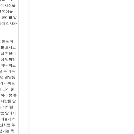
님이 세상을
고 영생을
 진리를 알
랑에 감사와
 한 판이
표를 보시고
 집 학원이
구장 만화방
일어나 학교
은 두 과목
3년 밀알동
다가 라이프
 그리 좋
써라 못 쓴
 사람들 앞
의 죄악된
말씀 앞에서
내려놓게 하
태산처럼 무
섬기는 목