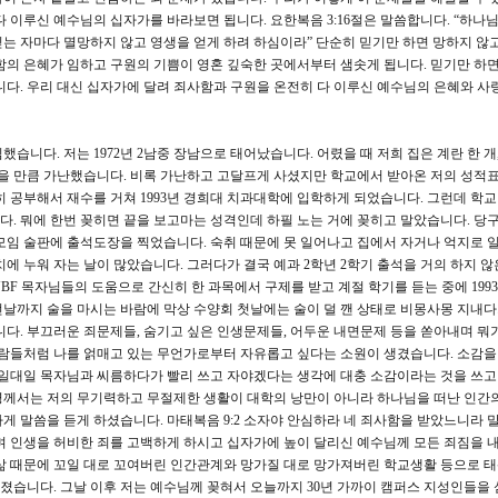
 이루신 예수님의 십자가를 바라보면 됩니다. 요한복음 3:16절은 말씀합니다. “하나
는 자마다 멸망하지 않고 영생을 얻게 하려 하심이라” 단순히 믿기만 하면 망하지 않
함의 은혜가 임하고 구원의 기쁨이 영혼 깊숙한 곳에서부터 샘솟게 됩니다. 믿기만 하면
니다. 우리 대신 십자가에 달려 죄사함과 구원을 온전히 다 이루신 예수님의 은혜와 사
습니다. 저는 1972년 2남중 장남으로 태어났습니다. 어렸을 때 저희 집은 계란 한 개,
있을 만큼 가난했습니다. 비록 가난하고 고달프게 사셨지만 학교에서 받아온 저의 성적
히 공부해서 재수를 거쳐 1993년 경희대 치과대학에 입학하게 되었습니다. 그런데 학교
. 뭐에 한번 꽂히면 끝을 보고마는 성격인데 하필 노는 거에 꽂히고 말았습니다. 당
모임 술판에 출석도장을 찍었습니다. 숙취 때문에 못 일어나고 집에서 자거나 억지로 
에 누워 자는 날이 많았습니다. 그러다가 결국 예과 2학년 2학기 출석을 거의 하지 않
UBF 목자님들의 도움으로 간신히 한 과목에서 구제를 받고 계절 학기를 듣는 중에 199
날까지 술을 마시는 바람에 막상 수양회 첫날에는 술이 덜 깬 상태로 비몽사몽 지내
니다. 부끄러운 죄문제들, 숨기고 싶은 인생문제들, 어두운 내면문제 등을 쏟아내며 뭐가
사람들처럼 나를 얽매고 있는 무언가로부터 자유롭고 싶다는 소원이 생겼습니다. 소감을 
 일대일 목자님과 씨름하다가 빨리 쓰고 자야겠다는 생각에 대충 소감이라는 것을 쓰고
령께서는 저의 무기력하고 무절제한 생활이 대학의 낭만이 아니라 하나님을 떠난 인간
게 말씀을 듣게 하셨습니다. 마태복음 9:2 소자야 안심하라 네 죄사함을 받았느니라 
며 인생을 허비한 죄를 고백하게 하시고 십자가에 높이 달리신 예수님께 모든 죄짐을 
삶 때문에 꼬일 대로 꼬여버린 인간관계와 망가질 대로 망가져버린 학교생활 등으로 
습니다. 그날 이후 저는 예수님께 꽂혀서 오늘까지 30년 가까이 캠퍼스 지성인들을 