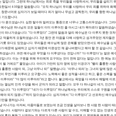
는 일입니다. 그런데 하나님께서는 죄로 죽을 우리들을 사랑하셔서, 우리들을 살리기 위
한일서 4:10절은 말씀합니다. “오직 하나님이 우리를 사랑하사 우리 죄를 위하여 화목
 창문너머로 십자가가 보일 때마다 죄가 얼마나 무섭고 끔찍한가, 우리를 향한 하나님
를 기도합니다.
를 다 쏟으셨습니다. 심한 탈수와 밀려오는 통증으로 너무나 고통스러우셨습니다. 그러
 예수님은 하나님의 모든 일들이 이미 이루어진 줄 아시고 내가 목마르다 말씀하셨습니
혼이 떠나가셨습니다. "다 이루었다" 그런데 말씀과 달리 예수님은 다 이루지 못한 것
하고 억울하게 요절하셨습니다. 3년 동안 온 마음을 다해 사랑하고 섬겨주었던 제자들은
긴 가룟 유다도 있었습니다. 무리들은 예수님께 많은 은혜를 받았으면서도 예수님을 십
가 때문에 실패하고 십자기 때문에 미완성인 채 끝나버렸다고 해야 할 것 같습니다. 
하셨습니다. 과연 예수님은 무엇을 다 이루셨다는 것입니까? ‘다 이루었다’는 말은 예
것입니다. 이는 구원을 위해 우리에게 요구되는 것이 전혀 없다는 말입니다. 한 예능 
 될 거에요?" 물었습니다. 아이가 가만히 있자 옆에 있던 이경규가 "빨리 훌륭한 사
 훌륭한 사람이 되, 그냥 아무나 되!" 말했습니다. ‘아무나 되라’는 그녀의 말에 많은 
이 무언가를 이루라고 요구합니다. 노력해서 좋은 성적을 내라고 하고, 좋은 스펙을 
 이루어라" “더 많이 이루어라”라고 합니다. 불교에서는 욕망을 다 버려서 해탈에 이
는 열심히 인격 수양을 해서 군자가 되라고 말합니다. 모두 다 하나같이 네가, 인간이
십니다. “다 이루었다” “내가 다 이루었다” 하나님께서는 우리에게 스스로 구원을 이
좀 해야 되지 않겠니?’하지 않으셨습니다. 십자가에서 "다 이루었다"고 선포하신 예수님
기만을 원하십니다.
냥 지나가는 아저씨, 아줌마들로 보였는데 조금 인생을 살아보니 한 사람 한 사람이 태
습니다. 사람마다 겉보기와는 다르게 다른 사람이 알 수도, 이해할 수도 없는 인생의 
여 혼자 붙들고 신음하는 죄 문제가 있습니다. 우리가 어떻게 이 문제들을 해결할 수 