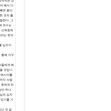
횡격막은 강
야 해서 다
 빼면 몸이
힌 곳의 출
절한다. 그
에 죄수는
흡 산독증에
이라는 뜻의
를 십자가
 통해 거꾸
그들에게 베
았을 것입니
인 메시아를
끝까지 사람
 못박게 하
삼아 하나
수님의 십자
 있기를 기
닌 것 같