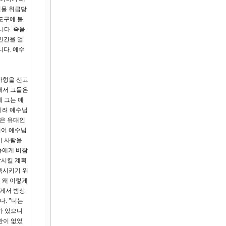
설물 취급당
도구에 불
니다. 죽음
인간을 얼
다. 예수
사형을 선고
래서 그들은
 그는 예
오히려 예수님
들은 유대인
엮어 예수님
이 사람을
들에게 비참
방시킬 계획
족시키기 위
 왜 이렇게
에게서 범상
. "너는
가 있으니
한이 없었