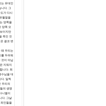
그는 유대인
니다. 그
라도가 다시
 유월절을
도는 양쪽을
 양쪽 모
 보이지만
을 죽인 것
은 결코 변
 때 우리는
기를 두려워
 것이 아닙
적은 지워지
합니다. 최
예수님을 대
다. 일찍
은 우리의
인들의 생명
 다니엘이
니다. 그날
한 죄인들을