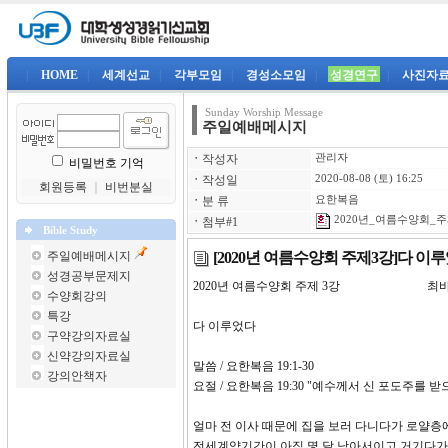
|
HOME
|
세계선교
|
각부모임
|
경성소모임
|
성경연구
|
사진자
Sunday Worship Message
주일예배메시지
ㆍ
작성자
관리자
비밀번호 기억
ㆍ
작성일
2020-08-08 (토) 16:25
회원등록
｜
비번분실
ㆍ
분 류
요한복음
2020년_여름수양회_주제
ㆍ
첨부#1
Bible Study
[2020년 여름수양회 주제3강]다 이
주일예배메시지
성경공부문제지
2020년 여름수양회 주제 3강 최
수양회강의
특강
다 이루었다
구약강의자료실
신약강의자료실
말씀 / 요한복음 19:1-30
강의안책자
요절 / 요한복음 19:30 "예수께서 신 포도주
얼마 전 이사 때문에 집을 보러 다니다가 로얄층
전세계약기간이 아직 몇 달 남아서이고 거기다가 