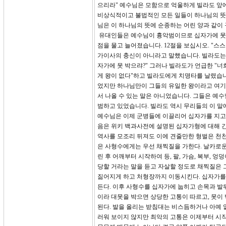
으리라" 예수님은 모함으로 억울하게 빌라도 앞에
비상식적이고 불법적인 모든 일들이 하나님의 뜻
님은 이 하나님의 뜻에 순종하는 어린 양과 같이
유대인들은 예수님이 흉악범이므로 십자가에 못
점을 물고 늘어졌습니다. 12절을 보십시오. "
가이사의 충신이 아니라고 말했습니다. 빌라도는 
자가에 못 박으랴?" 그러나 빌라도가 언급한 "너
게 왕이 없다"하고 빌라도에게 치명타를 날렸습니
었지만 하나님만이 그들의 유일한 왕이라고 여기
서 나올 수 있는 말은 아니었습니다. 그들은 예
범하고 있었습니다. 빌라도 역시 무리들의 이 말
예수님은 이제 군병들에 이끌리어 십자가를 지고 
음은 위키 백과사전에 설명된 십자가형에 대해 간
역사를 모조리 뒤져도 이에 견줄만한 형벌은 천천
은 사형수에게는 우선 채찍질을 가한다. 날카로운 
린 후 어깨부터 시작하여 등, 팔, 가슴, 복부, 
당할 거라는 말을 듣고 자살할 정도로 채찍질은 
짊어지게 하고 처형장까지 이동시킨다. 십자가를 
든다. 이후 사형수를 십자가에 눕히고 손목과 발
이라 대못을 박으면 상당한 고통이 따르고, 못이
된다. 발을 올리는 받침대는 비스듬하거나 아예 
러워 보이지 않지만 최악의 고통은 이제부터 시작