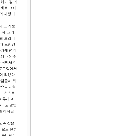
해 가장 귀
제로 그 아
의 사랑이
나 그 가운
다. 그리
처럼 보입니
 다 도망갔
자가에 넘겨
그러나 예수
수님께서 인
프로그램에서
람이 되겠다
사람들이 위
쌓으라고 하
르고 스스로
 이루라고
루라고 말씀
을 하나님
산과 같은
짐으로 인한
있습니까?