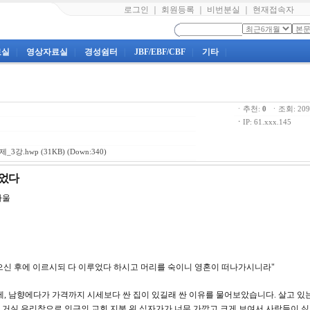
로그인
｜
회원등록
｜
비번분실
｜
현재접속자
료실
|
영상자료실
|
경성쉼터
|
JBF/EBF/CBF
|
기타
|
ㆍ추천:
0
ㆍ조회: 2
ㆍ
IP: 61.xxx.145
_3강.hwp
(31KB) (Down:340)
루었다
바울
를 받으신 후에 이르시되 다 이루었다 하시고 머리를 숙이니 영혼이 떠나가시니라"
에, 남향에다가 가격까지 시세보다 싼 집이 있길래 싼 이유를 물어보았습니다. 살고 있
거실 유리창으로 인근의 교회 지붕 위 십자가가 너무 가깝고 크게 보여서 사람들이 