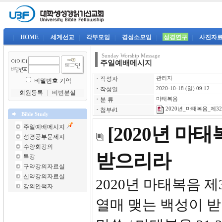
|
HOME
|
세계선교
|
각부모임
|
경성소모임
|
성경연구
|
사진자
Sunday Worship Message
주일예배메시지
ㆍ
작성자
관리자
비밀번호 기억
ㆍ
작성일
2020-10-18 (일) 09:12
회원등록
｜
비번분실
ㆍ
분 류
마태복음
2020년_마태복음_제32강
ㆍ
첨부#1
Bible Study
주일예배메시지
[2020년 마
성경공부문제지
수양회강의
받으리라
특강
구약강의자료실
신약강의자료실
2020년 
강의안책자
열매 맺는 백성이 