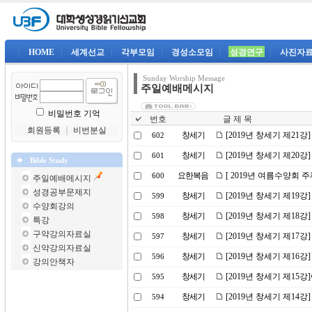
|
HOME
|
세계선교
|
각부모임
|
경성소모임
|
성경연구
|
사진자
Sunday Worship Message
주일예배메시지
비밀번호 기억
번호
글 제 목
회원등록
｜
비번분실
창세기
[2019년 창세기 제21
602
창세기
[2019년 창세기 제20
601
Bible Study
요한복음
[ 2019년 여름수양회 
600
주일예배메시지
성경공부문제지
창세기
[2019년 창세기 제19강
599
수양회강의
창세기
[2019년 창세기 제18
598
특강
구약강의자료실
창세기
[2019년 창세기 제17
597
신약강의자료실
창세기
[2019년 창세기 제16강
596
강의안책자
창세기
[2019년 창세기 제1
595
창세기
[2019년 창세기 제14
594