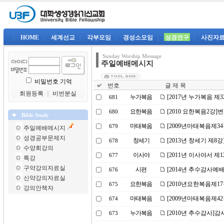
|
HOME
|
세계선교
|
각부모임
|
경성소모임
|
성경연구
|
사진자
Sunday Worship Message
주일예배메시지
비밀번호 기억
번호
글 제 목
회원등록
｜
비번분실
누가복음
[2017년 누가복음 제
681
요한복음
[2010 요한복음2강
680
Bible Study
마태복음
[2009년마태복음제3
679
주일예배메시지
성경공부문제지
창세기
[2013년 창세기 제8강
678
수양회강의
이사야
[2011년 이사야서 제
677
특강
구약강의자료실
시편
[2014년 추수감사예
676
신약강의자료실
요한복음
[2010년요한복음제1
675
강의안책자
마태복음
[2009년마태복음제42
674
누가복음
[2010년 추수감사]
673