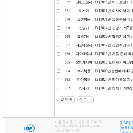
고린도전서
[2016년 베드로전서 
672
이사야
[2011년 이사야서 제 
671
요한복음
[2021년 요한복음 제
670
신명기
[2014년 신명기 제7
669
열왕기상
[2019년 열왕기상 제
668
디모데전서
[2012년 신년특강 
667
디모데후서
[2015년 가을 준비 
666
요한계시록
[2010 요한계시록13
665
누가복음
[2009년성탄예배제2강]구
664
마가복음
[2024년 마가복음 제
663
창세기
[2013년 창세기 제9
662
서울 동대문구 이문2동 264-231
[UBF한
Tel:070-7119-3521,02-968-4586
[뉴욕UB
Fax:02-965-8594