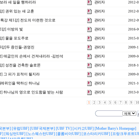
] 보라 새 일을 행하리라
관리자
2012-0
2강] 권위 있는 새 교훈
관리자
2012-0
비특강 제1강] 전도의 미련한 것으로
관리자
2012-0
2강] 이방의 빛
관리자
2016-0
3강] 물을 포도주로
관리자
2015-0
9강]두 증인들-권영진
관리자
2009-1
강] 애굽인의 손에서 건져내리라 -김반석
관리자
2009-0
3강] 성전을 건축한 솔로몬
관리자
2018-1
강] 그 피가 표적이 될지라
관리자
2009-0
2강]레위인을 택하신 하나님
관리자
2021-1
0강] 하나님의 영으로 인도함을 받는 사람
관리자
2013-0
1
2
3
4
5
6
7
8
9
1
국본부]
[유럽UBF]
[UBF국제본부]
[UBF TV]
[시카고UBF]
[Mother Barry's Homepage]
F]
[워싱턴UBF]
[노스웨스턴UBF]
[콜롬비아UBF]
[코스타리카UBF]
[프랑크푸르트UB