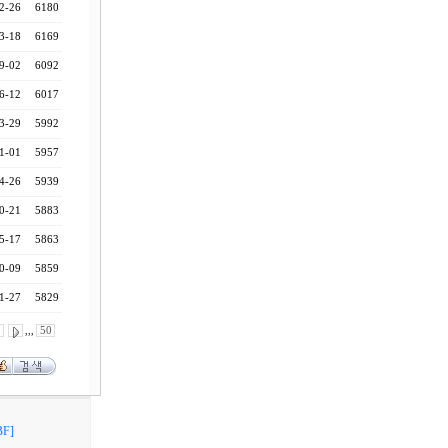
2-26
6180
3-18
6169
9-02
6092
6-12
6017
3-29
5992
1-01
5957
4-26
5939
0-21
5883
5-17
5863
0-09
5859
1-27
5829
0
,,,
50
F]