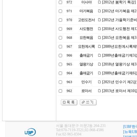
이사야
[2012년 봄학기 특강
972
마가복음
[2012년 마가복음 제
971
고린도전서
[2012년 가을학기준
970
사도행전
[2016년 사도행전 제1
969
요한복음
[2015년 요한복음 제
968
요한계시록
[2009년요한계시록제
967
출애굽기
[2009년출애굽기제3
966
열왕기상
[2018년 열왕기상 제
965
출애굽기
[2009년출애굽기제6
964
민수기
[2021년 민수기 제
963
로마서
[2013년 로마서 제1
962
서울 동대문구 이문2동 264-231
[UBF한
Tel:070-7119-3521,02-968-4586
[뉴욕UB
Fax:02-965-8594