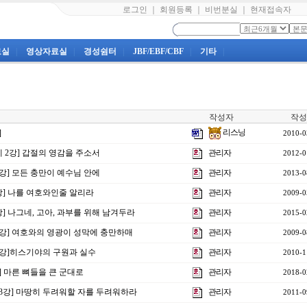
로그인
｜
회원등록
｜
비번분실
｜
현재접속자
료실
|
영상자료실
|
경성쉼터
|
JBF/EBF/CBF
|
기타
|
작성자
작성
리스닝
]
2010-0
제 2강] 갑절의 영감을 주소서
관리자
2012-0
1강] 모든 충만이 예수님 안에
관리자
2013-0
강] 나를 여호와인줄 알리라
관리자
2009-0
4강] 나그네, 고아, 과부를 위해 남겨두라
관리자
2015-0
7강] 여호와의 영광이 성막에 충만하매
관리자
2009-0
제9강]히스기야의 구원과 실수
관리자
2010-1
강] 마른 뼈들을 큰 군대로
관리자
2018-0
제23강] 마땅히 두려워할 자를 두려워하라
관리자
2011-0