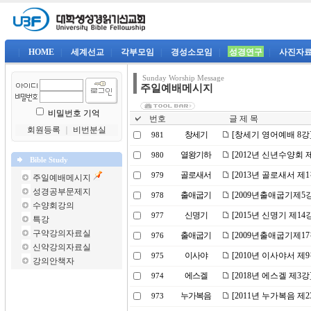
|
HOME
|
세계선교
|
각부모임
|
경성소모임
|
성경연구
|
사진자
Sunday Worship Message
주일예배메시지
비밀번호 기억
번호
글 제 목
회원등록
｜
비번분실
창세기
[창세기 영어예배 8강
981
열왕기하
[2012년 신년수양회 
980
Bible Study
골로새서
[2013년 골로새서 제
979
주일예배메시지
성경공부문제지
출애굽기
[2009년출애굽기제5
978
수양회강의
신명기
[2015년 신명기 제1
977
특강
구약강의자료실
출애굽기
[2009년출애굽기제1
976
신약강의자료실
이사야
[2010년 이사야서 
975
강의안책자
에스겔
[2018년 에스겔 제3
974
누가복음
[2011년 누가복음 
973