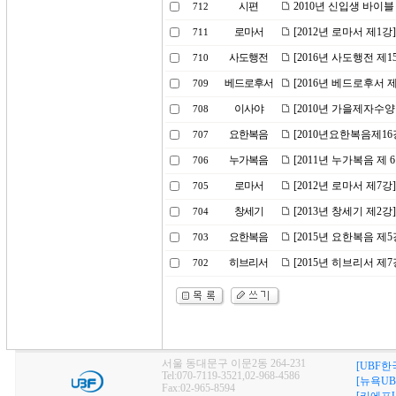
시편
2010년 신입생 바이블
712
로마서
[2012년 로마서 제1강
711
사도행전
[2016년 사도행전 제
710
베드로후서
[2016년 베드로후서 
709
이사야
[2010년 가을제자수
708
요한복음
[2010년요한복음제16
707
누가복음
[2011년 누가복음 제
706
로마서
[2012년 로마서 제7강
705
창세기
[2013년 창세기 제
704
요한복음
[2015년 요한복음 
703
히브리서
[2015년 히브리서 제
702
서울 동대문구 이문2동 264-231
[UBF한
Tel:070-7119-3521,02-968-4586
[뉴욕UB
Fax:02-965-8594