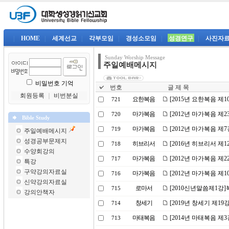
|
HOME
|
세계선교
|
각부모임
|
경성소모임
|
성경연구
|
사진자
Sunday Worship Message
주일예배메시지
비밀번호 기억
번호
글 제 목
회원등록
｜
비번분실
요한복음
[2015년 요한복음 제
721
마가복음
[2012년 마가복음 제
720
Bible Study
마가복음
[2012년 마가복음 제
719
주일예배메시지
성경공부문제지
히브리서
[2016년 히브리서 제
718
수양회강의
마가복음
[2012년 마가복음 제2
717
특강
구약강의자료실
마가복음
[2012년 마가복음 제
716
신약강의자료실
로마서
[2010신년말씀제1강
715
강의안책자
창세기
[2019년 창세기 제19
714
마태복음
[2014년 마태복음 제
713