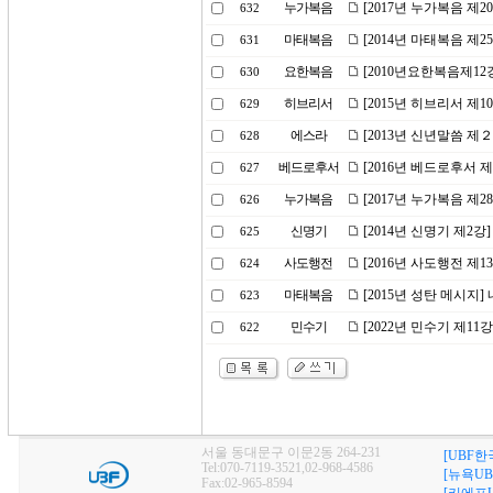
누가복음
[2017년 누가복음 제2
632
마태복음
[2014년 마태복음 제2
631
요한복음
[2010년요한복음제12
630
히브리서
[2015년 히브리서 제
629
에스라
[2013년 신년말씀 제
628
베드로후서
[2016년 베드로후서 
627
누가복음
[2017년 누가복음 제
626
신명기
[2014년 신명기 제2
625
사도행전
[2016년 사도행전 제
624
마태복음
[2015년 성탄 메시지
623
민수기
[2022년 민수기 제1
622
서울 동대문구 이문2동 264-231
[UBF한
Tel:070-7119-3521,02-968-4586
[뉴욕UB
Fax:02-965-8594