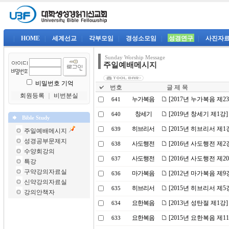
|
HOME
|
세계선교
|
각부모임
|
경성소모임
|
성경연구
|
사진자
Sunday Worship Message
주일예배메시지
비밀번호 기억
번호
글 제 목
회원등록
｜
비번분실
누가복음
[2017년 누가복음 제
641
창세기
[2019년 창세기 제1
640
Bible Study
히브리서
[2015년 히브리서 제
639
주일예배메시지
성경공부문제지
사도행전
[2016년 사도행전 제
638
수양회강의
사도행전
[2016년 사도행전 제
637
특강
구약강의자료실
마가복음
[2012년 마가복음 제9
636
신약강의자료실
히브리서
[2015년 히브리서 제
635
강의안책자
요한복음
[2013년 성탄절 제1강
634
요한복음
[2015년 요한복음 제
633