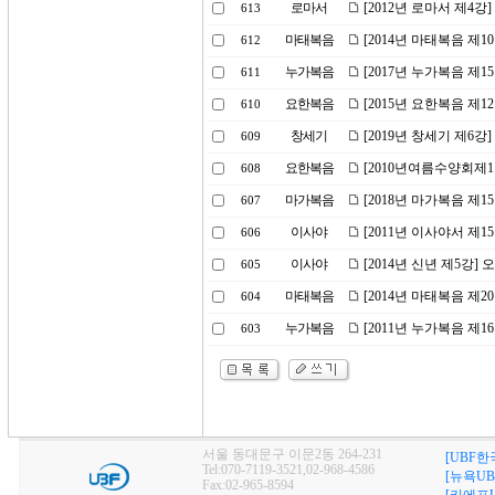
로마서
[2012년 로마서 제4강]
613
마태복음
[2014년 마태복음 제1
612
누가복음
[2017년 누가복음 제1
611
요한복음
[2015년 요한복음 제
610
창세기
[2019년 창세기 제6강
609
요한복음
[2010년여름수양회제
608
마가복음
[2018년 마가복음 제
607
이사야
[2011년 이사야서 제
606
이사야
[2014년 신년 제5강]
605
마태복음
[2014년 마태복음 제
604
누가복음
[2011년 누가복음 제
603
서울 동대문구 이문2동 264-231
[UBF한
Tel:070-7119-3521,02-968-4586
[뉴욕UB
Fax:02-965-8594