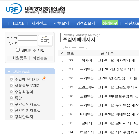
|
HOME
|
세계선교
|
각부모임
|
경성소모임
|
성경연구
|
사진자
Sunday Worship Message
주일예배메시지
비밀번호 기억
번호
글 제 목
회원등록
｜
비번분실
이사야
[2011년 이사야서 제
622
누가복음
[ 2012년 송년메시지]
621
Bible Study
누가복음
2010년 신입생 바이블
620
주일예배메시지
성경공부문제지
고린도후서
[2017년 고린도후서 제
619
수양회강의
요한복음
[2010부활절수양회1
618
특강
구약강의자료실
누가복음
[2017년 누가복음 제
617
신약강의자료실
마태복음
[2020년 마태복음 제
616
강의안책자
로마서
[2013년 로마서 제1
615
히브리서
[2013년 제자수양회 제
614