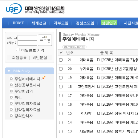
|
HOME
|
세계선교
|
각부모임
|
경성소모임
|
성경연구
|
사진자
Sunday Worship Message
주일예배메시지
비밀번호 기억
번호
글 제 목
회원등록
｜
비번분실
마태복음
[2026년 마태복음 7
21
누가복음
[2026년 신년 2강]
20
Bible Study
마태복음
[2026년 마태복음 제
19
주일예배메시지
성경공부문제지
고린도전서
[2025년 고린도전서 
18
수양회강의
마태복음
[2026년 마태복음 6
17
특강
구약강의자료실
마태복음
[2026년 마태복음 제
16
신약강의자료실
이사야
[2025년 성탄 메시지 
15
강의안책자
마태복음
[2026년 마태복음 제
14
사도행전
[2026년 봄학기 특강
13