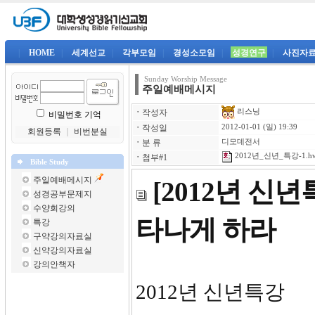
|
HOME
|
세계선교
|
각부모임
|
경성소모임
|
성경연구
|
사진자
Sunday Worship Message
주일예배메시지
리스닝
ㆍ
작성자
비밀번호 기억
ㆍ
작성일
2012-01-01 (일) 19:39
회원등록
｜
비번분실
ㆍ
분 류
디모데전서
2012년_신년_특강-1.h
ㆍ
첨부#1
Bible Study
주일예배메시지
[2012년 신
성경공부문제지
수양회강의
타나게 하라
특강
구약강의자료실
신약강의자료실
강의안책자
201