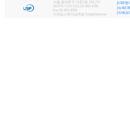
서울 동대문구 이문2동 264-231
[UBF한
Tel:070-7119-3521,02-968-4586
[뉴욕UB
Fax:02-965-8594
[키에프U
서제임스목자님메일:Suhjt@hitel.net