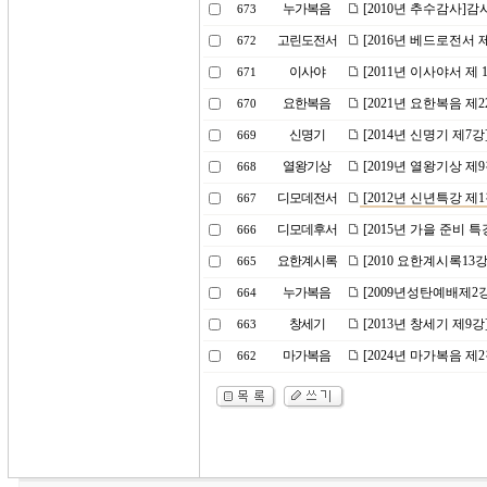
누가복음
[2010년 추수감사]
673
고린도전서
[2016년 베드로전서 
672
이사야
[2011년 이사야서 제 
671
요한복음
[2021년 요한복음 제
670
신명기
[2014년 신명기 제7
669
열왕기상
[2019년 열왕기상 제
668
디모데전서
[2012년 신년특강 
667
디모데후서
[2015년 가을 준비 
666
요한계시록
[2010 요한계시록13
665
누가복음
[2009년성탄예배제2강]구
664
창세기
[2013년 창세기 제9
663
마가복음
[2024년 마가복음 제
662