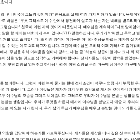
도합니다.
이 있나니 천국이 그들의 것임이라” 믿음으로 살 때 여러 가지 박해가 있습니다. 육체적
도 바울은 “무릇 그리스도 예수 안에서 경건하게 살고자 하는 자는 박해를 받으리라”(딤
왜 그렇습니까? 천국이 이런 자의 것이기 때문입니다. 예수님은 계속하여 “나로 말미암아
말을 할 때에는 너희에게 복이 있나니”(11) 말씀하십니다. 우리가 박해받고 욕먹고 
 상처를 입고 슬퍼합니다. 또 이런 외적인 어려움뿐 아니라 주님을 따르는 제자의 삶 자
 할 수 있는 데로 회피하고자 합니다. 그런데 예수님은 오히려 이때 기뻐하고 즐거워
땅에서 ‘주님을 위해 어려움을 얼마나 당하느냐’는 곧 ‘하늘의 상급이 얼마나 크냐’와 
늘에 상을 쌓는 것으로 생각하고 기뻐해야 합니다. 선지자들도 이같이 핍박을 받았습니
세상의 헛된 희망을 없애주고 하나님 나라의 참된 소망을 우리 마음에 심어주기 때문에 
를 보여줍니다. 그런데 이런 복이 좋기는 한데 전제조건이 너무나 엄청나서 부족한 우
버리기 쉽습니다. 그러나 이것들은 제자가 되기 위한 조건으로 제시된 것이 아니라 제
모두 예수님의 모습을 그대로 보여줍니다. 그러므로 우리가 예수님을 본받는 생활을 할 
본받는 생활입니다. 우리가 무엇을 하든지 매사에 예수님을 본받고자 애쓸 때 우리의
으로 복 있는 자가 됩니다. 우리 삶의 목표가 예수님을 배우고 본받는 것이 되기를 간
어떤 역할을 감당해야 하는가를 가르쳐주십니다. 제자들은 세상을 떠나 깊은 산 속에서 
소금이요 빛이라” 하시므로 제자들은 세상으로부터 영향을 받는 사람들이 아니라, 세상