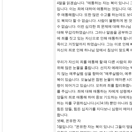
4절을 읽겠습니다. “애통하는 자는 복이 있나니
입니다. 이는 죄에 대하여 애통하는 것입니다. 
주 애통해합니다. 또한 많은 수고를 하는데도 보
도 복되다 할 수 없습니다. 사람이 불행하게 된
수 없습니다. 이런 심각한 죄 문제에 대해 하나님
대해 무감각하였습니다. 그러나 말씀을 공부하고 
에 죄를 짓고 있는 자신으로 인해 애통하게 됩니다
죽이고 거짓말까지 하였습니다. 그는 이로 인해 
자신의 죄로 인해 하나님 앞에서 침상이 젖도록 
우리가 자신의 죄를 애통해 할 때 다른 사람의 
위해 많은 눈물을 흘립니다. 선지자 예레미야는 백
지 않는 예루살렘 성을 향하여 “예루살렘아, 예
복이 있습니다. 오늘날은 참된 눈물이 메마른 시
령이 되어가고 있습니다. 오히려 죄를 합리화합니
를 주십니다. 죄에 대해 애통하는 자에게 성령께
양들의 죄로 애통해 하며 중보 기도하는 자에게는
하는 자를 구원하십니다.(시34:18) 뿐만 아니라
힘든 양들, 힘든 십자가를 지다보니 심령이 메마
합니다.
셋째, 온유한 자
5절입니다. “온유한 자는 복이 있나니 그들이 땅