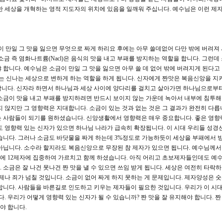
한 세상을 개혁하는 영적 지도자의 위치에 있음을 일깨워 주십니다. 예수님은 이런 제
금이 만일 그 맛을 잃으면 무엇으로 짜게 하리요 후에는 아무 쓸데없어 다만 밖에 버려져
금 즉 염화나트륨(Nacl)은 음식의 맛을 내고 부패를 방지하는 역할을 합니다. 그런데
 합니다. 예수님은 소금이 만일 그 맛을 잃으면 아무 쓸 데 없어 밖에 버려지게 된다고
나는 신나는 세상으로 변하게 하는 역할을 하게 됩니다. 신자에게 짠맛은 복음신앙을 지
합니다. 신자라 하면서 하나님과 세상 사이에 양다리를 걸치고 살아가면 하나님으로부
소금이 맛을 내고 부패를 방지하려면 반드시 보이지 않는 가운데 녹아서 내부에 침투
 않지만 그 영향력은 지대합니다. 소금이 있는 것과 없는 것은 그 결과가 완전히 다릅
는 사람들이 되기를 원하셨습니다. 신앙생활에서 영향력은 매우 중요합니다. 좋은 영향
도 영향력 있는 신자가 있으면 하나님 나라가 급속히 확장됩니다. 이 시대 우리들 성경
습니다. 그러나 소금도 바닷물을 짜게 하는데 3%정도로 가능하듯이 세상을 부패에서 
아닙니다. 소수라 할지라도 복음신앙으로 무장된 참 제자가 있으면 됩니다. 예수님께
에 12제자에 집중하여 가르치고 함께 하셨습니다. 아직 어리고 초보제자들인데도 예
소금은 잘 나건 못나건 짠 맛을 낼 수 있으면 쓰임 받게 됩니다. 세상은 여전히 타락
제나 죄가 넘칠 것입니다. 소금이 없어 짜게 하지 못하는 게 문제입니다. 제자양성은 
합니다. 사람들을 바른길로 인도하고 키우는 제자들이 필요한 것입니다. 우리가 이 시대
우리가 어떻게 영향력 있는 신자가 될 수 있습니까? 짠 맛을 잘 유지해야 합니다. 짠
야 합니다.