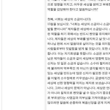
으로 영향을 끼치고, 어두운 세상을 밝히고 부패
역할을 감당해야 한다고 말씀하십니까?
첫째, 너희는 세상의 소금이니(13)
13절을 보십시오. “너희는 세상의 소금이니 소
밟힐 뿐이니라” 제자들은 세상에서 소금입니다. 소
런 역할을 하기 위해서는 반드시 짠맛을 유지해야
니다. 제자들은 세상의 부패를 방지하고 살 맛 
하나님 편에 서서 말씀대로 살아가는 것을 의미
사람들로부터 짓밟힘을 받게 될 것입니다. 또한 
합니다. 이는 자기희생을 뜻합니다. 소금은 보이지
님은 제자들이 소금과 같이 세상에서 영향력 있
신자는 맛 잃은 소금과 같습니다. 소수라 할지라
에 불과하여 역부족인 게 아닌가 생각될 때가 있
있는 세상을 만드는데 많은 신자가 필요한 것은 
을 이렇게 소수정예로 키우셨습니다. 공생애기간
세상에 선한 영향력을 끼치는 제자로 보셨습니다. 
니다. 그러나 세상이 문제가 아닙니다. 세상은 언
가 아니라 질적으로 짠맛을 낼 수 있는가가 중요
로 부르셨다는 사명감과 자부심을 가져야겠습니다. 
않으려면 말씀에 순종하여 복음신앙을 굳게 지켜