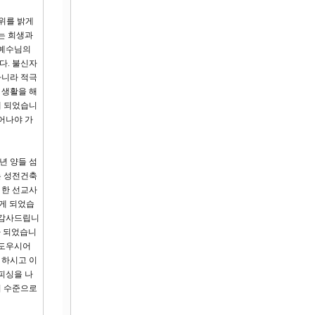
주위를 밝게
는 희생과
 예수님의
다. 불신자
아니라 적극
 생활을 해
게 되었습니
어나야 가
년 양들 섬
는 성전건축
 한 선교사
게 되었습
 감사드립니
다 되었습니
 도우시어
 하시고 이
피싱을 나
의 수준으로