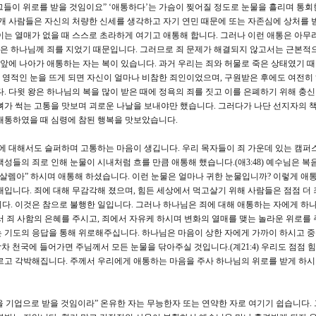
 그들이 위로를 받을 것임이요” ‘애통하다’는 가슴이 찢어질 정도로 눈물을 흘리며 통회
대개 사람들은 자신의 처량한 신세를 생각하고 자기 연민 때문에 또는 자존심에 상처를 받
이는 열매가 없을 때 스스로 초라하게 여기고 애통해 합니다. 그러나 이런 애통은 아무리
 것은 하나님께 죄를 지었기 때문입니다. 그러므로 죄 문제가 해결되지 않고서는 근본적
 앞에 나아가 애통하는 자는 복이 있습니다. 과거 우리는 죄와 허물로 죽은 상태였기 
영적인 눈을 뜨게 되면 자신이 얼마나 비참한 죄인이었으며, 구원받은 후에도 여전히
. 다윗 왕은 하나님의 복을 많이 받은 때에 정욕의 죄를 짓고 이를 은폐하기 위해 충
뼈가 썩는 고통을 맛보며 괴로운 나날을 보내야만 했습니다. 그러다가 나단 선지자의 
애통하였을 때 심령에 참된 행복을 맛보았습니다.
죄에 대해서도 슬퍼하며 고통하는 마음이 생깁니다. 우리 목자들이 죄 가운데 있는 캠퍼
성들의 죄로 인해 눈물이 시내처럼 흐를 만큼 애통해 했습니다.(애3:48) 예수님은 복
루살렘아” 하시며 애통해 하셨습니다. 이런 눈물은 얼마나 귀한 눈물입니까? 이렇게 애
대입니다. 죄에 대해 무감각해 졌으며, 힘든 세상에서 먹고살기 위해 사람들은 점점 더 
다. 이것은 참으로 불행한 일입니다. 그러나 하나님은 죄에 대해 애통하는 자에게 하
서 죄 사함의 은혜를 주시고, 죄에서 자유케 하시며 변화의 열매를 맺는 놀라운 위로를 
 기도의 응답을 통해 위로해주십니다. 하나님은 마음이 상한 자에게 가까이 하시고 
 장차 천국에 들어가면 주님께서 모든 눈물을 닦아주실 것입니다.(계21:4) 우리도 점점 힘
르고 각박해집니다. 주께서 우리에게 애통하는 마음을 주사 하나님의 위로를 받게 하
을 기업으로 받을 것임이라” 온유한 자는 무능한자 또는 연약한 자로 여기기 쉽습니다.