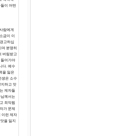
자들이 어떤
 사람에게
 소금이 이
 경고하십
키며 분명히
터 버림받고
해 들어가야
니다. 예수
력을 잃은
선생은 소수
방지하고 맛
서는 제자들
수님께서는
하고 죄악됩
숫자가 문제
 이런 제자
 맛을 잃지