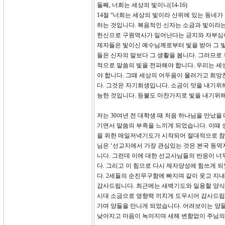
둘째, 너희는 세상의 빛이니(14-16)
14절 “너희는 세상의 빛이라 산위에 있는 동네
하는 것입니다. 복음적인 신자는 소금과 빛이라
헌신으로 구원역사가 일어난다는 긍지와 자부심이
제자들은 빛이신 예수님께로부터 빛을 받아 그 빛
들은 신자의 말보다 그 생활을 봅니다. 그러므로 
적으로 말씀의 빛을 전파해야 합니다. 우리는 세
야 합니다. 그때 세상의 어두움이 물러가고 희망
다. 그것은 자기희생입니다. 소금이 맛을 내기
능한 것입니다. 등불도 마찬가지로 빛을 내기위해
저는 30여년 전 대학생 때 처음 하나님을 만났
기면서 말씀의 부족을 느끼게 되었습니다. 이때 
을 위한 매일저녁기도가 시작되어 절대적으로 참
님은 ‘선교지에서 가장 관심있는 것은 본국 동
니다. 그런데 이에 대한 선교사님들의 반응이 
다. 그리고 이 힘으로 다시 제자양성에 힘쓰게 되
다. 2세들의 순진무구함에 빠지며 같이 웃고 지
감사드립니다. 최근에는 새벽기도와 일용할 양식
시대 소금으로 영향력 끼치게 도우시어 감사드립
가며 양들을 만나게 되었습니다. 어려보이는 양들
낮아지고 마음이 녹아지며 새해 변함없이 주님의 