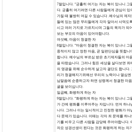
7절입니다. “긍휼히 여기는 자는 복이 있나니 
다. 긍휼히 여기려면 다른 사람들에게 관심이 있
가질 때 불쌍히 여길 수 있습니다 .예수님의 제
들에 있는 많은 무리들에게 각자 알아서 사먹도록
시고 여러 가지로 가르치시며 그들의 목자가 되어
보는 부모의 마음이 있어야합니다.
여섯째, 마음이 청결한 자
8절입니다. “마음이 청결한 자는 복이 있나니 
중적이지 않고 정한 마음, 곧 일편단심을 뜻합
됩니다. 예수님의 부르심 받은 초기제자들의 마
을 따랐습니다. 그러나 힘든 세상을 살다보면 
의 영광을 위해 순수하게 살고자 결단도 합니다.
리가 청결해지기위해선 우리의 노력이나 열심엔 한
님말씀에 순종하고자 하면 성령께서 청결한 마음
굴을 보이십니다.
일곱째, 화평하게 하는 자
9절입니다. “화평하게 하는 자는 복이 있나니 그
가 간에 평화를 이루어주는 자입니다. 먼저 하나
니다. 그러나 이는 일시적이고 진정한 평화가 아
다 문제가 있습니다. 이때는 각자 죄 문제를 하
기를 비우고 다른 사람들 감당해 주어야합니다. 
자요 성경선생이 된다는 것은 화평하게 하는 자가