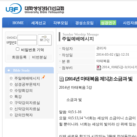
|
HOME
|
세계선교
|
각부모임
|
경성소모임
|
성경연구
|
사진자
Sunday Worship Message
주일예배메시지
ㆍ
작성자
관리자
비밀번호 기억
ㆍ
작성일
2014-03-02 (일) 12:31
회원등록
｜
비번분실
ㆍ
분 류
마태복음
2014_마태5강-1(이사가
ㆍ
첨부#1
Bible Study
[2014년 마태복음 제5강] 소금과 빛
주일예배메시지
성경공부문제지
2014년 마태복음 5
수양회강의
특강
소금과 빛
구약강의자료실
신약강의자료실
말씀: 마5:1-16
강의안책자
요절: 마5:13,14 “너희는 세상의 소금이니 소
힐 뿐이니라. 너희는 세상의 빛이라 산 위에 있는
이제 새로운 학기가 시작되는 3월에 접어들었습니