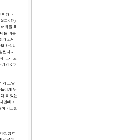
인 박해나
후3:12)
 너희를 욕
별다른 이유
체가 고난
하라 하십니
직결됩니다.
다. 그리고
우리의 삶에
리가 도달
자들에게 두
때 복 있는
 내면에 예
절히 기도합
독야청청 하
에 적극적