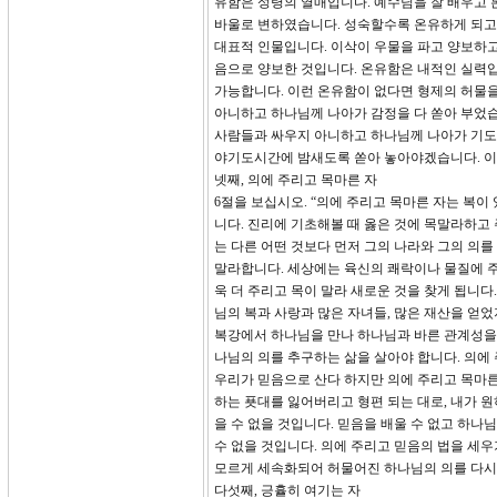
유함은 성령의 열매입니다. 예수님을 잘 배우고 
바울로 변하였습니다. 성숙할수록 온유하게 되고 
대표적 인물입니다. 이삭이 우물을 파고 양보하고
음으로 양보한 것입니다. 온유함은 내적인 실력입
가능합니다. 이런 온유함이 없다면 형제의 허물을
아니하고 하나님께 나아가 감정을 다 쏟아 부었습
사람들과 싸우지 아니하고 하나님께 나아가 기도
야기도시간에 밤새도록 쏟아 놓아야겠습니다. 이렇
넷째, 의에 주리고 목마른 자
6절을 보십시오. “의에 주리고 목마른 자는 복이 
니다. 진리에 기초해볼 때 옳은 것에 목말라하고 
는 다른 어떤 것보다 먼저 그의 나라와 그의 의
말라합니다. 세상에는 육신의 쾌락이나 물질에 주
욱 더 주리고 목이 말라 새로운 것을 찾게 됩니
님의 복과 사랑과 많은 자녀들, 많은 재산을 얻었
복강에서 하나님을 만나 하나님과 바른 관계성을 
나님의 의를 추구하는 삶을 살아야 합니다. 의에
우리가 믿음으로 산다 하지만 의에 주리고 목마른
하는 푯대를 잃어버리고 형편 되는 대로, 내가 원
을 수 없을 것입니다. 믿음을 배울 수 없고 하나
수 없을 것입니다. 의에 주리고 믿음의 법을 세
모르게 세속화되어 허물어진 하나님의 의를 다시 
다섯째, 긍휼히 여기는 자