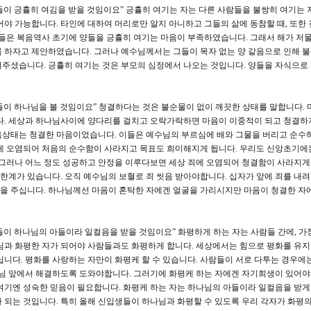
그들이 긍휼히 여김을 받을 것임이요” 긍휼히 여기는 자는 다른 사람들을 불쌍히 여기는
어야 가능합니다. 타인에 대하여 머리로만 알지 아니하고 그들의 삶에 동참할 때, 또한 
자들은 복음역사 초기에 양들을 긍휼히 여기는 마음이 부족하였습니다. 그래서 해가 저물
 하자고 제안하였습니다. 그러나 예수님께서는 그들이 목자 없는 양 같음으로 인해 
주셨습니다. 긍휼히 여기는 것은 부모의 심정에서 나오는 것입니다. 양들을 자식으로
그들이 하나님을 볼 것임이요” 청결하다는 것은 불순물이 없이 깨끗한 상태를 말합니다. 
니다. 세상과 하나님사이에 양다리를 걸치고 오락가락하면 마음이 이중적이 되고 청결하
음상태는 청결한 마음이었습니다. 이들은 예수님의 부르심에 배와 그물을 버리고 순수
죄에 오염되어 처음의 순수함이 사라지고 목표도 희미해지게 됩니다. 우리도 신앙초기에
 그러나 어느 정도 성공하고 안정을 이루다보면 세상 죄에 오염되어 청결함이 사라지게 
계가 있습니다. 오직 예수님의 보혈로 죄 씻음 받아야합니다. 십자가 앞에 죄를 내
을 주십니다. 하나님께선 마음이 혼탁한 자에겐 얼굴을 가리시지만 마음이 청결한 자에
들이 하나님의 아들이라 일컬음을 받을 것임이요” 화평하게 하는 자는 사람들 간에, 가
님과 화평한 자가 되어야 사람들과도 화평하게 합니다. 세상에서는 힘으로 평화를 유
닙니다. 평화를 사랑하는 자만이 화평케 할 수 있습니다. 사람들이 서로 다투는 경우에
나님 앞에서 해결하도록 도와야합니다. 그러기에 화평케 하는 자에겐 자기희생이 있어야
여기엔 성숙한 믿음이 필요합니다. 화평케 하는 자는 하나님의 아들이라 일컬음을 받게 
 되는 것입니다. 특히 올해 신입생들이 하나님과 화평할 수 있도록 우리 각자가 화평의