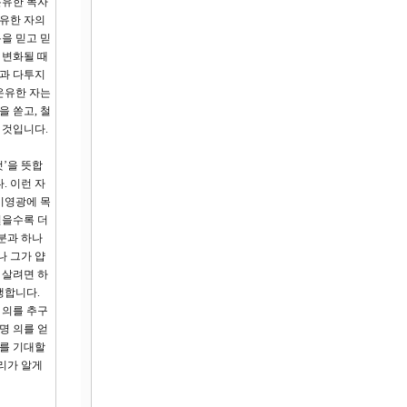
온유한 목자
온유한 자의
을 믿고 믿
 변화될 때
들과 다투지
온유한 자는
 쏟고, 철
 것입니다.
것’을 뜻합
. 이런 자
기영광에 목
얻을수록 더
분과 하나
나 그가 얍
 살려면 하
쟁합니다.
 의를 추구
명 의를 얻
매를 기대할
리가 알게