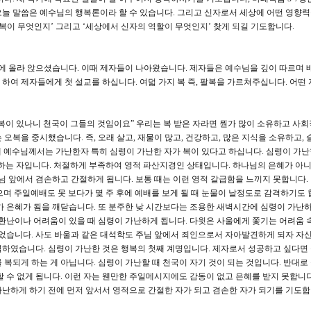
늘 말씀은 예수님의 행복론이라 할 수 있습니다. 그리고 신자로서 세상에 어떤 영향
복이 무엇인지’ 그리고 ‘세상에서 신자의 역할이 무엇인지’ 찾게 되길 기도합니다.
산에 올라 앉으셨습니다. 이때 제자들이 나아왔습니다. 제자들은 예수님을 깊이 따르며
하여 제자들에게 첫 설교를 하십니다. 여덟 가지 복 즉, 팔복을 가르쳐주십니다. 어떤 
 복이 있나니 천국이 그들의 것임이요” 우리는 복 받은 자라면 뭔가 많이 소유하고 사
오복을 중시했습니다. 즉, 오래 살고, 재물이 많고, 건강하고, 많은 지식을 소유하고,
데 예수님께서는 가난한자 특히 심령이 가난한 자가 복이 있다고 하십니다. 심령이 가난
하는 자입니다. 처절하게 부족하여 영적 파산지경인 상태입니다. 하나님의 은혜가 아
님 앞에서 겸손하고 간절하게 됩니다. 보통 때는 이런 영적 갈급함을 느끼지 못합니다.
며 주일예배도 못 보다가 몇 주 후에 예배를 보게 될 때 눈물이 날정도로 감격하기도 
가 은혜가 됨을 깨닫습니다. 또 분주한 낮 시간보다는 조용한 새벽시간에 심령이 가난
 환난이나 어려움이 있을 때 심령이 가난하게 됩니다. 다윗은 사울에게 쫓기는 어려움 
있었습니다. 사도 바울과 같은 대석학도 주님 앞에서 죄인으로서 자아발견하게 되자 자
하였습니다. 심령이 가난한 것은 행복의 첫째 계명입니다. 제자로서 성공하고 싶다면
복되게 하는 게 아닙니다. 심령이 가난할 때 천국이 자기 것이 되는 것입니다. 반대로
할 수 없게 됩니다. 이런 자는 웬만한 주일메시지에도 감동이 없고 은혜를 받지 못합니다
난하게 하기 전에 먼저 앞서서 영적으로 간절한 자가 되고 겸손한 자가 되기를 기도합