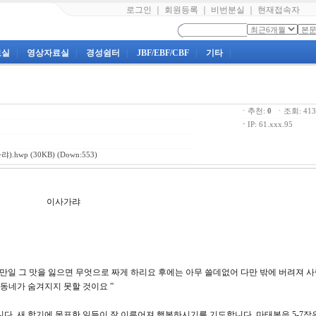
로그인
｜
회원등록
｜
비번분실
｜
현재접속자
료실
|
영상자료실
|
경성쉼터
|
JBF/EBF/CBF
|
기타
|
ㆍ추천:
0
ㆍ조회: 4
ㆍ
IP: 61.xxx.95
랴).hwp
(30KB) (Down:553)
강 이사가랴
금이 만일 그 맛을 잃으면 무엇으로 짜게 하리요 후에는 아무 쓸데없어 다만 밖에 버려져 
 동네가 숨겨지지 못할 것이요 ”
다. 새 학기에 목표한 일들이 잘 이루어져 행복하시기를 기도합니다, 마태복음 5-7장