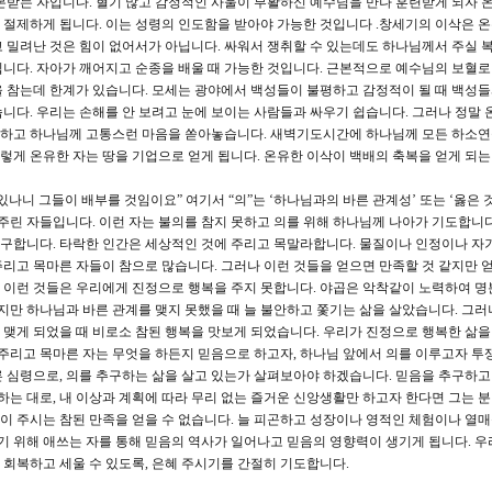
본받는 자입니다. 혈기 많고 감정적인 사울이 부활하신 예수님을 만나 훈련받게 되자 
절제하게 됩니다. 이는 성령의 인도함을 받아야 가능한 것입니다 .창세기의 이삭은 
 밀려난 것은 힘이 없어서가 아닙니다. 싸워서 쟁취할 수 있는데도 하나님께서 주실 복
니다. 자아가 깨어지고 순종을 배울 때 가능한 것입니다. 근본적으로 예수님의 보혈로
 참는데 한계가 있습니다. 모세는 광야에서 백성들이 불평하고 감정적이 될 때 백성
니다. 우리는 손해를 안 보려고 눈에 보이는 사람들과 싸우기 쉽습니다. 그러나 정말 
하고 하나님께 고통스런 마음을 쏟아놓습니다. 새벽기도시간에 하나님께 모든 하소연을
게 온유한 자는 땅을 기업으로 얻게 됩니다. 온유한 이삭이 백배의 축복을 얻게 되는
있나니 그들이 배부를 것임이요” 여기서 “의”는 ‘하나님과의 바른 관계성’ 또는 ‘옳은 
주린 자들입니다. 이런 자는 불의를 참지 못하고 의를 위해 하나님께 나아가 기도합니다
를 구합니다. 타락한 인간은 세상적인 것에 주리고 목말라합니다. 물질이나 인정이나 자
리고 목마른 자들이 참으로 많습니다. 그러나 이런 것들을 얻으면 만족할 것 같지만 
다. 이런 것들은 우리에게 진정으로 행복을 주지 못합니다. 야곱은 악착같이 노력하여 명
지만 하나님과 바른 관계를 맺지 못했을 때 늘 불안하고 쫓기는 삶을 살았습니다. 그러
맺게 되었을 때 비로소 참된 행복을 맛보게 되었습니다. 우리가 진정으로 행복한 삶을
 주리고 목마른 자는 무엇을 하든지 믿음으로 하고자, 하나님 앞에서 의를 이루고자 투
 심령으로, 의를 추구하는 삶을 살고 있는가 살펴보아야 하겠습니다. 믿음을 추구하고
하는 대로, 내 이상과 계획에 따라 무리 없는 즐거운 신앙생활만 하고자 한다면 그는 분
님이 주시는 참된 만족을 얻을 수 없습니다. 늘 피곤하고 성장이나 영적인 체험이나 열
우기 위해 애쓰는 자를 통해 믿음의 역사가 일어나고 믿음의 영향력이 생기게 됩니다. 우
회복하고 세울 수 있도록, 은혜 주시기를 간절히 기도합니다.