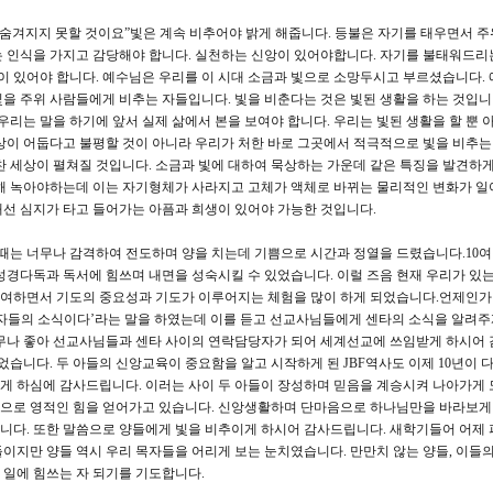
가 숨겨지지 못할 것이요”빛은 계속 비추어야 밝게 해줍니다. 등불은 자기를 태우면서 
는 인식을 가지고 감당해야 합니다. 실천하는 신앙이 있어야합니다. 자기를 불태워드리
 있어야 합니다. 예수님은 우리를 이 시대 소금과 빛으로 소망두시고 부르셨습니다.
을 주위 사람들에게 비추는 자들입니다. 빛을 비춘다는 것은 빛된 생활을 하는 것입니
우리는 말을 하기에 앞서 실제 삶에서 본을 보여야 합니다. 우리는 빛된 생활을 할 뿐 
상이 어둡다고 불평할 것이 아니라 우리가 처한 바로 그곳에서 적극적으로 빛을 비추는
찬 세상이 펼쳐질 것입니다. 소금과 빛에 대하여 묵상하는 가운데 같은 특징을 발견하
위해 녹아야하는데 이는 자기형체가 사라지고 고체가 액체로 바뀌는 물리적인 변화가 일
선 심지가 타고 들어가는 아픔과 희생이 있어야 가능한 것입니다.
을 때는 너무나 감격하여 전도하며 양을 치는데 기쁨으로 시간과 정열을 드렸습니다.10여
성경다독과 독서에 힘쓰며 내면을 성숙시킬 수 있었습니다. 이럴 즈음 현재 우리가 있
여하면서 기도의 중요성과 기도가 이루어지는 체험을 많이 하게 되었습니다.언제인가
역자들의 소식이다’라는 말을 하였는데 이를 듣고 선교사님들에게 센타의 소식을 알려주
너무나 좋아 선교사님들과 센타 사이의 연락담당자가 되어 세계선교에 쓰임받게 하시어
었습니다. 두 아들의 신앙교육이 중요함을 알고 시작하게 된 JBF역사도 이제 10년이 
내게 하심에 감사드립니다. 이러는 사이 두 아들이 장성하며 믿음을 계승시켜 나아가게
으로 영적인 힘을 얻어가고 있습니다. 신앙생활하며 단마음으로 하나님만을 바라보게
니다. 또한 말씀으로 양들에게 빛을 비추이게 하시어 감사드립니다. 새학기들어 어제 
이지만 양들 역시 우리 목자들을 어리게 보는 눈치였습니다. 만만치 않는 양들, 이들
일에 힘쓰는 자 되기를 기도합니다.