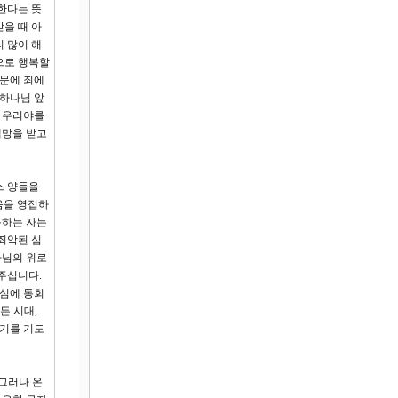
한다는 뜻
을 때 아
 많이 해
으로 행복할
때문에 죄에
 하나님 앞
신 우리야를
책망을 받고
스 양들을
음을 영접하
통하는 자는
죄악된 심
나님의 위로
주십니다.
중심에 통회
든 시대,
시기를 기도
 그러나 온