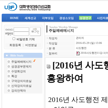
|
HOME
|
세계선교
|
각부모임
|
경성소모임
|
성경연구
|
사진자
Sunday Worship Message
주일예배메시지
ㆍ
작성자
관리자
비밀번호 기억
ㆍ
작성일
2016-05-29 (일) 13:06
회원등록
｜
비번분실
ㆍ
분 류
사도행전
2016사도행전11강-1(이
ㆍ
첨부#1
Bible Study
주일예배메시지
[2016년 사
성경공부문제지
수양회강의
흥왕하여
특강
구약강의자료실
신약강의자료실
강의안책자
2016년