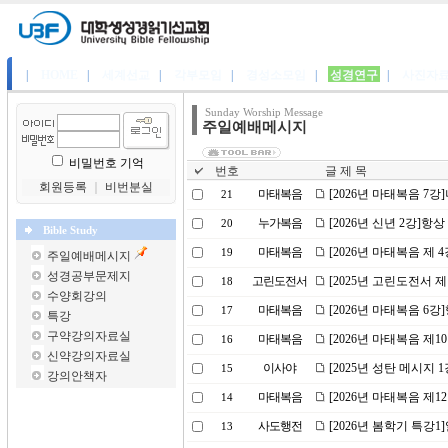
|
HOME
|
세계선교
|
각부모임
|
경성소모임
|
성경연구
|
사진자
Sunday Worship Message
주일예배메시지
비밀번호 기억
번호
글 제 목
회원등록
｜
비번분실
마태복음
[2026년 마태복음 7
21
누가복음
[2026년 신년 2강]
20
Bible Study
마태복음
[2026년 마태복음 제
19
주일예배메시지
성경공부문제지
고린도전서
[2025년 고린도전서 
18
수양회강의
마태복음
[2026년 마태복음 6
17
특강
구약강의자료실
마태복음
[2026년 마태복음 제
16
신약강의자료실
이사야
[2025년 성탄 메시지 
15
강의안책자
마태복음
[2026년 마태복음 제
14
사도행전
[2026년 봄학기 특강
13