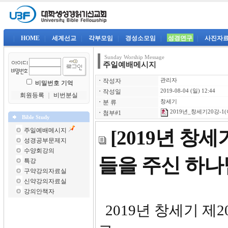
|
HOME
|
세계선교
|
각부모임
|
경성소모임
|
성경연구
|
사진자
Sunday Worship Message
주일예배메시지
ㆍ
작성자
관리자
비밀번호 기억
ㆍ
작성일
2019-08-04 (일) 12:44
회원등록
｜
비번분실
ㆍ
분 류
창세기
2019년_창세기20강-1(
ㆍ
첨부#1
Bible Study
주일예배메시지
[2019년 창
성경공부문제지
수양회강의
들을 주신 하나
특강
구약강의자료실
신약강의자료실
강의안책자
2019년