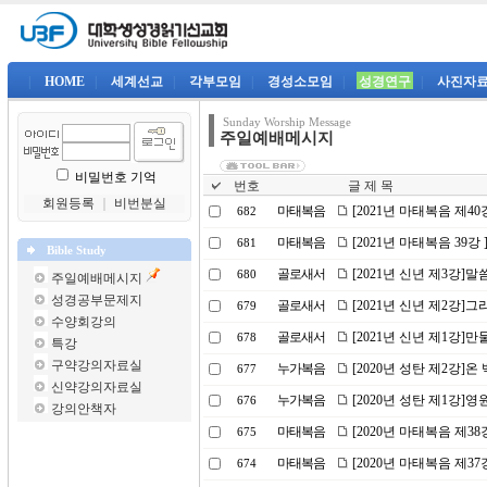
|
HOME
|
세계선교
|
각부모임
|
경성소모임
|
성경연구
|
사진자
Sunday Worship Message
주일예배메시지
비밀번호 기억
번호
글 제 목
회원등록
｜
비번분실
마태복음
[2021년 마태복음 제4
682
마태복음
[2021년 마태복음 39강
681
Bible Study
골로새서
[2021년 신년 제3강]
680
주일예배메시지
성경공부문제지
골로새서
[2021년 신년 제2강]
679
수양회강의
골로새서
[2021년 신년 제1강]
678
특강
구약강의자료실
누가복음
[2020년 성탄 제2강]
677
신약강의자료실
누가복음
[2020년 성탄 제1강]영
676
강의안책자
마태복음
[2020년 마태복음 제3
675
마태복음
[2020년 마태복음 제3
674