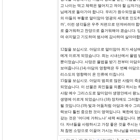
고 나이는 먹고 체력은 떨어지고 져야 할 십자가
님에게로 돌아가야 합니다. 우리가 원수되었을 때
의 아들의 부활로 말미암아 영광의 세계로 인도하실
까’, 이런 생각들은 우주 저편으로 던져버려야 
로 즐거워하고 찬양으로 즐거워해야 겠습니다. 
며 쉬지말고 기도하며 범사에 감사하며 살아야합
12절을 보십시오. 아담으로 말미암아 죄가 세상
에게 이르게 되었습니다. 죄는 시내산에서 율법 받
뿐이었습니다. 사망은 율법을 받기 전부터 아담의
보여줍니다.(14) 아담의 영향력은 두 번째 아담
리스도의 영향력이 온 인류에 미칩니다.
15절을 보십시오. 아담의 범죄로 많은 사람이 
되었습니다. 이 선물은 죄인들을 의롭다 하시는 하
사람 예수 그리스도로 말미암아 생명안에서 왕노릇
생명에 이르게 되었습니다.(18) 장차에도 그러
될 것입니다.(19) 빛과 어둠처럼 아담과 예수 
력보다 훨씬 중요한 것이 영역입니다. 북한에 있
갖는 것은 ‘어디에 거하느냐’ 세력 싸움입니다. 
다. 자녀들을 사랑하시고 가장 좋은 것을 주시는
쳐 참된 소망으로 이끌어 가시는 하나님을 바라보