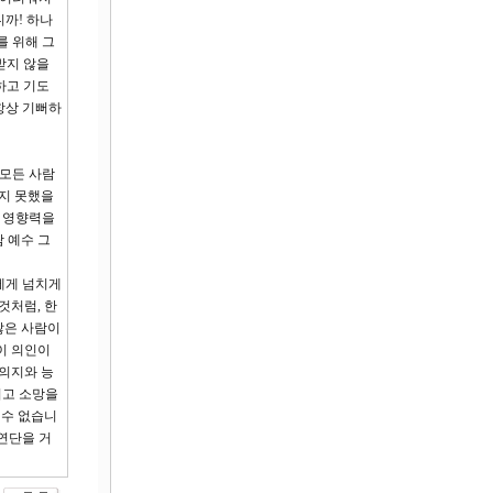
니까! 하나
를 위해 그
받지 않을
하고 기도
항상 기뻐하
 모든 사람
끼지 못했을
는 영향력을
람 예수 그
에게 넘치게
것처럼, 한
많은 사람이
이 의인이
 의지와 능
리고 소망을
 수 없습니
연단을 거