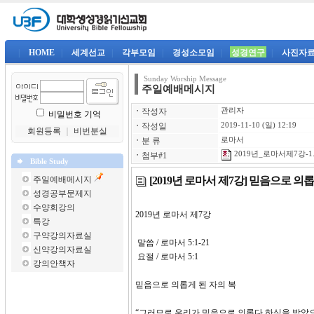
|
HOME
|
세계선교
|
각부모임
|
경성소모임
|
성경연구
|
사진자
Sunday Worship Message
주일예배메시지
ㆍ
작성자
관리자
비밀번호 기억
ㆍ
작성일
2019-11-10 (일) 12:19
회원등록
｜
비번분실
ㆍ
분 류
로마서
2019년_로마서제7강-1.
ㆍ
첨부#1
Bible Study
[2019년 로마서 제7강] 믿음으로 의
주일예배메시지
성경공부문제지
수양회강의
2019년 로마서 제7강
특강
구약강의자료실
말씀 / 로마서 5:1-21
신약강의자료실
요절 / 로마서 5:1
강의안책자
믿음으로 의롭게 된 자의 복
“그러므로 우리가 믿음으로 의롭다 하심을 받았