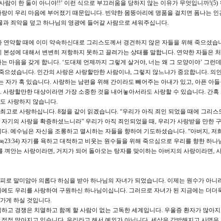
사람이 한 둘이 아니야!!’ 이런 식으로 부끄러움을 당하지 않는 이유가 무엇입니까!(5)
사랑이 우리 마음에 부어졌기 때문입니다. 빈약한 몸뚱아리에 명품을 걸치면 폼나는 인
물과 죄악을 덮고 하나님의 영광에 들어갈 사람으로 세워주십니다.
 연약할 때에 이미 약속하신대로 그리스도께서 경건하지 않은 자들을 위해 죽으셨습니다.
자기 본성에 대해서 변변히 저항하지 못하고 끌려가는 상태를 말합니다. 연약한 자들은 
 마음을 갖게 합니다. ‘도대체 언제까지 그렇게 살거야, 너는 왜 그 모양이야’ 그런데
 죽으셨습니다. 인간의 사랑은 사랑할만한 사람이냐, 그렇지 않느냐가 중요합니다. 의
죽는 자가 혹 있습니다. 사랑하는 남편을 위해 간이라도 빼어주는 아내가 있고, 아픈 아
 사랑할만한 대상이라면 가장 소중한 것을 내어놓아서라도 사랑할 수 있습니다. 간혹
에도 사랑하지 않습니다.
고로 사랑하십니다. 8절을 같이 읽겠습니다. “우리가 아직 죄인 되었을 때에 그리스
자기의 사랑을 확증하셨느니라” 우리가 아직 죄인되었을 때, 우리가 사랑받을 만한 
다. 예수님은 자신을 조롱하고 멸시하는 자들을 향하여 기도하셨습니다. “아버지, 저
눅23:34) 자기를 욕하고 대적하고 비웃는 원수들을 위해 죽으심으로 우리를 향한 하나
를 껴안는 사랑이라면, 거지가 되어 돌아오는 탕자를 맞이하는 아버지의 사랑이라면, 
 피로 말미암아 의롭다 하심을 받아 하나님의 자녀가 되었습니다. 이제는 원수가 아니
때에도 우리를 사랑하여 구원하신 하나님이십니다. 그러므로 자녀가 된 지금에는 더더욱
가게 하실 것입니다.
하고 경쟁은 치열하고 함께 할 사람이 없는 고독한 세계입니다. 우울증 환자가 많아
 점점 많아지고 있습니다. 우리라고 해서 예외가 아닙니다. 세상은 각박해지고 사명은