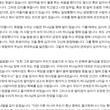
째는 뒷끝이 없습니다. 잡아먹을 듯이 불꽃 튀는 싸움을 했다가도 몇시간 혹은 길어야 
벌립니다. 그러면 요리를 해줍니다. 한번 치고받고 나면 일주일, 혹은 한 달씩 조용한 가족
 있다면, 깊이 되돌아볼 필요가 있습니다. 셋째는 일방통행이 아닌 쌍방향으로 사랑의 
자녀라고 해서 당연히 받는 것으로 알지 않습니다. 서로를 향해 필요한 때에 포인트있게 
각합니다. 화평을 누리는 사람은 하나님을 향해 말이 많습니다. 기쁠 때에는 감사의 고
니다. 이 사람, 저 사람 눈치 보지 아니하고 나의 하나님을 향해 입을 엽니다. 죄도 
 원망했다가도 오늘 말씀 받고 돌이켜서 긍정의 말을 하고 희망을 향해 나아갑니다. 
봅니다. 작은 희생이라는 것을 통해 십자가의 고난에 동참해봅니다. 그를 통해 십자가는
을 체험하며 주님의 위대하심을 발견합니다. 그렇게 하나님과의 관계성이 깊어져가는 
말씀합니다. “또한 그로 말미암아 우리가 믿음으로 서 있는 이 은혜에 들어감을 얻었
’는 하나님 앞에 서게 되는 것을 상징합니다. 구약시대 하나님과의 대면은 지성소에서
었습니다. 대제사장도 혹시나 죽임을 당할지 몰라 몸에 딸랑딸랑 종을 달고 발에 끈을 
 ‘죽었구나!’ 알고 끈을 당겨서 죽은 제사장을 끌어내었습니다. 죄악된 인간이 거룩하신
 그런데 예수님으로 말미암아 성소의 휘장이 찢어지고 언제든지 하나님앞에 나아갈 수 
는 사람이라면 엄청난 특혜를 입은 사람입니다. 그와 같이 우리가 언제든지 하나님께 
의 영광을 바라고 즐거워하게 되었습니다. 예수 그리스도로 말미암아 승리가 보장된 인
평을 누리게 하시는 하나님께 감사와 찬양을 드립니다.
,4절을 같이 읽겠습니다. “다만 이뿐 아니라 우리가 환난 중에도 즐거워하나니 이는 