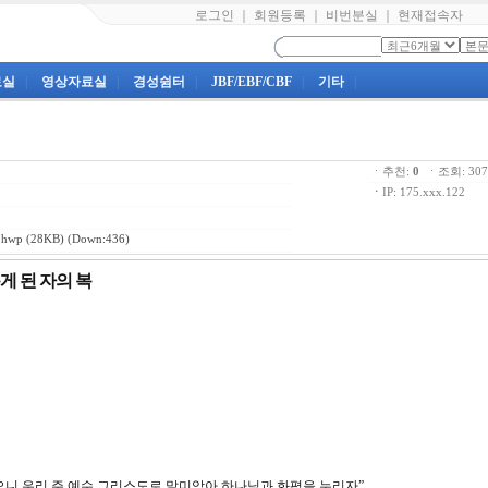
로그인
｜
회원등록
｜
비번분실
｜
현재접속자
료실
|
영상자료실
|
경성쉼터
|
JBF/EBF/CBF
|
기타
|
ㆍ추천:
0
ㆍ조회: 3
ㆍ
IP: 175.xxx.122
hwp
(28KB) (Down:436)
롭게 된 자의 복
으니 우리 주 예수 그리스도로 말미암아 하나님과 화평을 누리자”