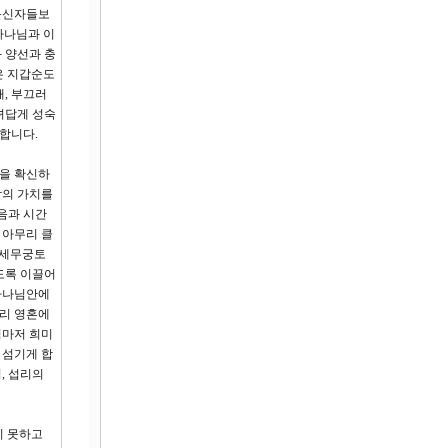
 불신자들보
하나님과 이
 양선과 충
은 지갑순도
, 부끄러
녀답게 성숙
합니다.
것을 확신하
망의 가치를
음과 시간
 아무리 클
세세무궁토
도록 이끌어
 하나님안에
우리 영혼에
심마저 희미
 섬기게 합
, 섭리의
지 못하고