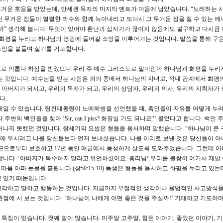
가 관객들의 뜨거운 호응을 받았는데, 안세권 목자의 마지막 멘트가 마음에 남았습니다. “노래하는
 무거운 짐들이 열렬한 박수와 함께 녹아내리고 또다시 그 무거운 짐을 질 수 있는 에
까” 생각해 봅니다. 무엇이 있어야 환난과 십자가가 끊이지 않음에도 불구하고 다시금
 화평을 누리고 하나님의 영광에 들어갈 소망을 이루어가는 것입니다. 말씀을 통해 구
소망을 붙들며 살기를 기도합니다.
으로 의롭다 하심을 받았으니 우리 주 예수 그리스도로 말미암아 하나님과 화평을 누리자
기는 것입니다. 예수님을 믿는 사람은 죄의 종에서 하나님의 자녀로, 적대 관계에서 화평
아버지가 되시고, 우리의 목자가 되고, 우리의 상담자, 우리의 의사, 우리의 지휘자가 
다.
개일 수 있습니다. 링컨대통령이 노예해방을 선언했을 때, 흑인들이 자유를 어떻게 누려
의 백인들을 찾아 ‘Sir, can I piss? 화장실 가도 되나요?’ 물었다고 합니다. 백인
어나지 못했던 것입니다. 창세기의 요셉은 형들을 용서하며 말했습니다. “하나님이 큰
에 두시려고 나를 당신들보다 먼저 보내셨습니다. 나를 이리로 보낸 것은 당신들이 아
를 기근으로부터 보호하고 17년 동안 애굽에서 풍성하게 살도록 도와주었습니다. 그런데 
합니다. ‘아버지가 복수하지 말라고 유언하셨어요. 총리님! 우리를 불쌍히 여기사 제발
마음 아파 눈물을 흘립니다.(창50:15-18) 동생은 형들을 용서하고 화평을 누리고 있는
 있기 때문입니다.
생각하고 말하고 행동하는 것입니다. 지금까지 부정적인 생각이나 율법적인 사고방식
관점에 서 보는 것입니다. ‘하나님이 나에게 어떤 좋은 것을 주실까!’ 기대하고 기도하
징이 있습니다. 첫째 말이 많습니다. 미주알 고주알, 힘든 이야기, 좋았던 이야기, 