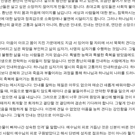
 인생은 환난의 연속입니다. 겉으로 평안한 얼굴을 하고 있는데, 조금만 들어가 보면 
환난들은 살고 싶은 소망까지 끊어지게 만들기도 합니다. 초대교회 성도들은 사회적 불
 환난은 우리 몸과 마음에 데미지를 남깁니다. 세상과 사람들에 대한 분노, 침묵하시
신에 대한 실망과 정죄감으로 소화장애나 불면에 시달리기도 합니다. 그러나 하나님의
 환난의 결국은 고통과 실패가 아니며, 환난은 인내로, 인내는 연단으로, 연단은 소망으
다. 마음이 아프고 몸이 지친 가운데에도 지금 서 있어야 할 자리에 서서 묵묵히 견디
어버리고 싶은 욕망을 부인하고 삶의 십자가, 사명의 십자가를 수행하는 것입니다. 그
 불행한 삶을 사는 사람들은 거의 없습니다. 특별한 능력과 특별한 축복을 받았음에
인생으로 전락하는 사람들이 정말 많습니다. 반면 환난의 때를 인내하는 사람에게는 하
루같이 인내하셨습니다. 하나님은 십자가의 멸시와 죽음의 고통까지 인내하셨습니다. 하
기보다 은혜와 고난과 죽음과 부활이라는 과정을 통해 하나님과 하나님의 나라를 드러
그의 축복에 들어가는 통로입니다.
왔다는 메시지입니다. 인내를 잘하는 체질은 아무도 없으며 매순간 새롭게 배워야합니
 힘들 때, 어둠으로 빨려들지 않도록 때마다 손을 붙들어주시고 연약한 무릎을 일으켜 
 수 없으면 새 길을 내십니다. 그러므로 고통이 너무 크다며 원망과 불신에 빨려들 것이
실 때까지 회개할 것 회개하고 결단할 것 결단하며 겸손히 기다려야 합니다. 그렇게 인내
음을 체험하게 될 것입니다. 이전에 견딜 수 없었던 아픔을 능히 견디는 강인함을 가지
얻습니다. 그렇게 인내는 연단으로 이어집니다.
불순물이 빠져나간 성숙한 인격’을 말합니다. 예수님의 피로 거듭난 것은 신분이 바뀐 것
인 사람이 예수님의 피로 구원받았다고 해서 단번에 성자로 점프하는 것이 아니라 혈기