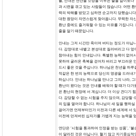
를, 인내는 연단을 소망을 이루는 줄을 앎이로다”
과 시련을 겪고 있는 사람들이 많습니다. 어떤 
력의 박해를 받았고 심하면 순교까지 당했습니다.
대한 원망이 자연스럽게 찾아옵니다. 무력한 자
환난 중에도 즐거워할 수 있는 이유를 가집니다.
줄을 알기 때문입니다.
인내는 그저 시간만 죽이며 버티는 정도가 아닙니
다. 감정대로 내뱉고 본성대로 질러버리고 다 엎
참아내는 힘이 인내입니다. 특별한 능력이 없어서
못하여 굴러온 축복을 걷어차 버리고 부끄러운 
드시 좋은 것을 주십니다. 하나님은 천년을 하
적같은 한 번의 능력으로 당신의 영광을 드러내
하십니다. 인내는 하나님을 만나고 그의 나라, 
환난이 왔다는 것은 인내를 배워야 할 때가 다가
은 환난의 현장에 서 계십니다. 더 이상 견디기
다. 감당할 수 없는 시험을 주지 않으며, 감당할
의 입을 열어야 합니다. 하나님이 새 일을 행하
걸어가면 언제부터인가 이전과 다른 세계에 서 있
이전에 던져버린 십자가를 가볍게 지는 능력을 
연단은 ‘시험을 통과하여 인정을 받는 성품’, ‘
이 달라진 것은 아닙니다. 혈기 많고 자기중심적