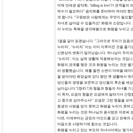
어제 안세권 음악회, ‘falling in love'
박수가 필요하다” 음악회를 준비하며 져야만 했던
게 합니다. “구원받은 사람에게는 무엇이 필요할
자녀로 살아갈 수 있을까요! 화평과 소망입니다.
이 누리는 축복을 생각해봄으로 화평을 누리고 
1절을 같이 읽겠습니다. “그러므로 우리가 믿음
누리자’, ‘누리자’ 이는 이미 이루어진 것을 즐
신분상의 변화가 일어났습니다. 하나님이 우리의 
‘누리자’, 이는 실제 생활에 적용해보자는 것입니
화평의 관계를 맺은 것과 화평을 누리는 것은 별
라 방황했습니다. 예를 들면 소변이 마려울 때마다 주변
을 받아야만 화장실에 갔다 왔던 옛 생활에서 벗
당신들의 생명을 보존하고 당신들의 후손을 세상
님이십니다.”(창45:7,8) 형들과 형들의 자녀
이 죽자, 요셉의 형들은 요셉에게 달려가서 간청
고 종으로 삼아주소서!’ 요셉은 그런 형들을 보며 
동생의 사랑을 믿지 못하고 화평을 누리지 못하고
화평을 누리는 것은 하나님의 용서받은 자로써 
다면, 이제부터는 긍정의 마인드를 갖고 은혜의 
마음으로 사랑하기에 힘쓰는 것입니다.
화평을 누리고 있는 부모와 자녀사이에는 몇가지 특