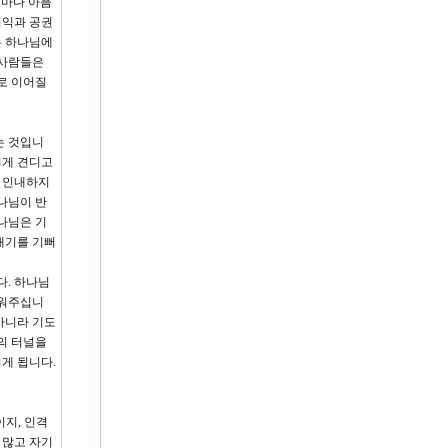
저마다 아픔
이익과 공권
는 하나님에
 사람들은
로 이어질
는 것입니
렇게 견디고
도 인내하지
나님이 반
나님은 기
내기를 기뻐
다. 하나님
세워주십니
 아니라 기도
의 터널을
게 됩니다.
이지, 인격
 많고 자기