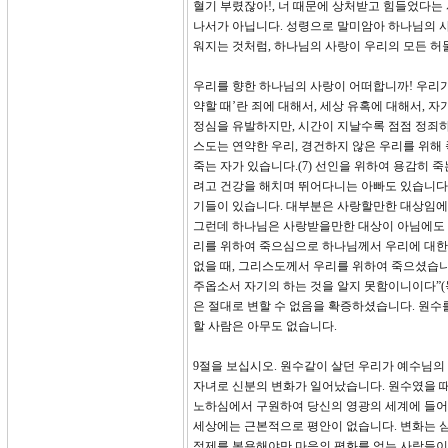
혈기 부렸잖아!, 너 때문에 상처받고 힘들었다는 
나서가 아닙니다. 성령으로 말미암아 하나님의 
워지는 것처럼, 하나님의 사랑이 우리의 모든 허
우리를 향한 하나님의 사랑이 어떠합니까! 우리가
약할 때’란 죄에 대해서, 세상 유혹에 대해서, 
정심을 유발하지만, 시간이 지날수록 점점 정죄하는
스도는 연약한 우리, 경건하지 않은 우리를 위해
죽는 자가 있습니다.(7) 선인을 위하여 용감히 
려고 건강을 해치며 뛰어다니는 아빠도 있습니다.
기들이 있습니다. 대부분은 사랑할만한 대상임
그런데 하나님은 사랑받을만한 대상이 아님에도 최
리를 위하여 죽으심으로 하나님께서 우리에 대한 
없을 때, 그리스도께서 우리를 위하여 죽으셨습니
주옵소서 자기의 하는 것을 알지 못함이니이다”(
은 절대로 변할 수 없음을 확증하셨습니다. 원수
할 사람은 아무도 없습니다.
9절을 보십시오. 원수같이 살던 우리가 예수님의
자녀로 신분의 변화가 일어났습니다. 원수였을 
노하심에서 구원하여 당신의 영광의 세계에 들어
세상에는 근본적으로 평안이 없습니다. 변화는 심
정제를 복용해야만 마음의 평화를 얻는 사람들이