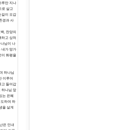
하루만 지나
으로 살고
손길이 오갑
존경과 사
백, 찬양의
고백하고 상처
하나님이 나
 내가 망가
것이 화평을
으며 하나님
만 이루어
묶고 들어갑
 하나님 앞
있는 은혜
기도하여 하
생을 살게
환난은 인내