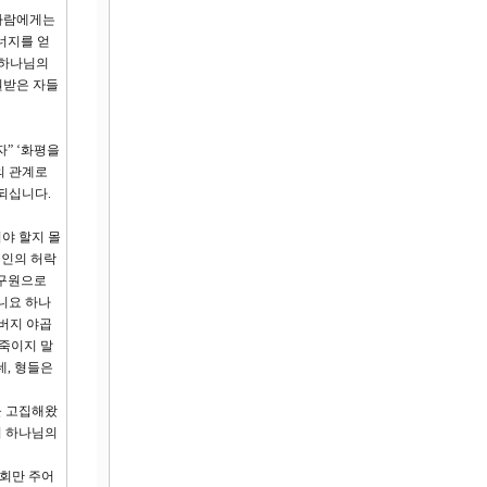
 사람에게는
너지를 얻
 하나님의
원받은 자들
” ‘화평을
의 관계로
되십니다.
야 할지 몰
 주인의 허락
 구원으로
니요 하나
아버지 야곱
 죽이지 말
데, 형들은
을 고집해왔
며 하나님의
기회만 주어