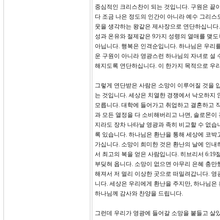
중심적인 크리스찬이 되는 것입니다. 구원은 끝이
다 조금 나은 정도의 인간이 아니라 예수 그리스도
웃을 생각하는 왕같은 제사장으로 연단하십니다.
성과 온유와 절제같은 9가지 성령의 열매를 맺도
아닙니다. 행복은 인격순입니다. 하나님은 우리를
운 구원이 아니라 영광스런 하나님의 자녀로 설 
해지도록 연단하십니다. 이 한가지 목적으로 우리
그렇게 연단받은 사람은 소망이 이루어질 것을 압
는 것입니다. 세상은 치열한 경쟁에서 낙오하지 
모릅니다. 대학에 들어가고 취업하고 결혼하고 
과 모든 열정을 다 소비해버리고 나면, 솔로몬이
지라도 장차 나타날 영광과 족히 비교할 수 없습니
록 있습니다. 하나님은 환난을 통해 세상에 코박
가십니다. 소망이 희미한 것은 환난의 날에 인내
서 최고의 복을 얻은 사람입니다. 히브리서 6:1
부딪혀 옵니다. 소망이 없으면 아무리 은혜 충만
해져서 저 멀리 이상한 곳으로 떠밀려갑니다. 영
니다. 세상은 우리에게 환난을 주지만, 하나님은
하나님께 감사와 찬양을 드립니다.
그런데 우리가 영광에 들어갈 소망을 붙들고 살았는