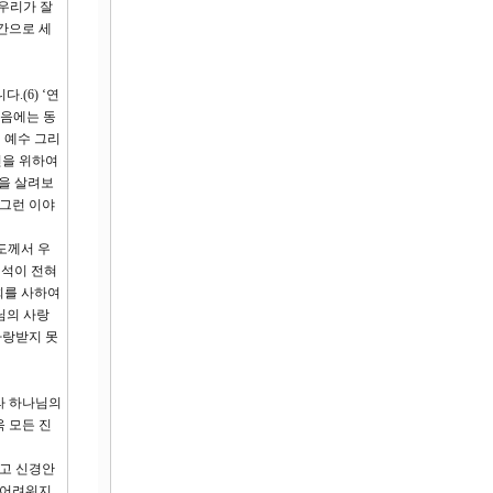
 우리가 잘
간으로 세
(6) ‘연
처음에는 동
 예수 그리
인을 위하여
들을 살려보
 그런 이야
도께서 우
구석이 전혀
희를 사하여
님의 사랑
사랑받지 못
라 하나님의
 모든 진
지고 신경안
 어려워지