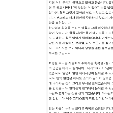
지면 거의 무삭제 원판으로 말하고 듣습니다. 둘
면 쓱 하고 나타나 ‘뭐 맛있는 거 없어?’ 손을 
있다면, 혹은 그렇게 될까봐 서로 눈치보고 살고
니다. 부모라고 해서 당연히 주장하지 않으며, 
랑을 표현합니다.
하나님과 화평을 누리는 생활도 그와 비슷하다 생
말이 많습니다. 힘들 때에는 목이 매이도록 기도합
도 고백하고 힘든 이야기 털어놓습니다. 어제까지
같은 자를 사랑하신 것처럼, 나도 누군가를 섬겨
지고 부서지는 것이 아니라 생명을 얻는 통로임
누리는 것입니다.
화평을 누리는 자들에게 주어지는 축복을 2절이 
의 영광을 바라고 즐거워하느니라” 여기서 ‘은혜
졌습니다. 일년에 한번 대제사장이 들어갈 수 있
니다. 만약 한참을 지나도 소리가 들리지 않으면.
에 나아가는 것이 그리도 무서운 일이었습니다.
를 얻었습니다. 언제든지 청와대에 들어갈 수 있
나님과 교제하는 삶을 살게 되었습니다. 하나님
된 것입니다. 예수 그리스도의 피로 말미암아 화
믿는 자들이 누리는 또다른 축복은 소망입니다. 3