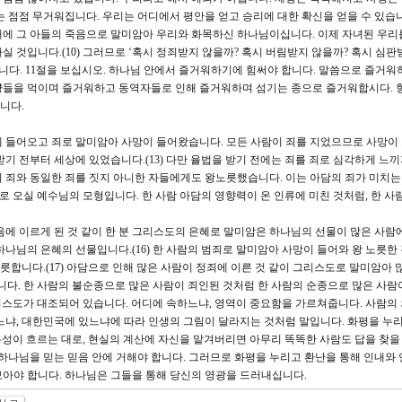
는 점점 무거워집니다. 우리는 어디에서 평안을 얻고 승리에 대한 확신을 얻을 수 있습
에 그 아들의 죽음으로 말미암아 우리와 화목하신 하나님이십니다. 이제 자녀된 우리
 것입니다.(10) 그러므로 ‘혹시 정죄받지 않을까? 혹시 버림받지 않을까? 혹시 심판
합니다. 11절을 보십시오. 하나님 안에서 즐거워하기에 힘써야 합니다. 말씀으로 즐거워
양들을 먹이며 즐거워하고 동역자들로 인해 즐거워하며 섬기는 종으로 즐거워합시다. 
니다.
에 들어오고 죄로 말미암아 사망이 들어왔습니다. 모든 사람이 죄를 지었으므로 사망이
기 전부터 세상에 있었습니다.(13) 다만 율법을 받기 전에는 죄를 죄로 심각하게 느
 죄와 동일한 죄를 짓지 아니한 자들에게도 왕노릇했습니다. 이는 아담의 죄가 미치
으로 오실 예수님의 모형입니다. 한 사람 아담의 영향력이 온 인류에 미친 것처럼, 한 사
죽음에 이르게 된 것 같이 한 분 그리스도의 은혜로 말미암은 하나님의 선물이 많은 사람
나님의 은혜의 선물입니다.(16) 한 사람의 범죄로 말미암아 사망이 들어와 왕 노릇한 
합니다.(17) 아담으로 인해 많은 사람이 정죄에 이른 것 같이 그리스도로 말미암아 
합니다. 한 사람의 불순종으로 많은 사람이 죄인된 것처럼 한 사람의 순종으로 많은 사람
그리스도가 대조되어 있습니다. 어디에 속하느냐, 영역이 중요함을 가르쳐줍니다. 사람의
느냐, 대한민국에 있느냐에 따라 인생의 그림이 달라지는 것처럼 말입니다. 화평을 누
본성이 흐르는 대로, 현실의 계산에 자신을 맡겨버리면 아무리 똑똑한 사람도 답을 찾을
 하나님을 믿는 믿음 안에 거해야 합니다. 그러므로 화평을 누리고 환난을 통해 인내와 
아야 합니다. 하나님은 그들을 통해 당신의 영광을 드러내십니다.