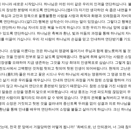
 아니라 새로운 시작입니다. 하나님은 어린 아이 같은 우리의 인격을 연단하십니다.
의 장성한 분량에 이르도록 연단하십니다.(엡4:13) 자기만 생각하던 속 좁은 내면을 
 욕심과 교만과 정욕으로 울퉁불퉁한 사람을 사랑과 희락과 화평과 오래참음과 자비와
록 연단하십니다.(갈5:22) 행복은 성적순이 아니라는 말이 있었습니다. 그렇다고 행복
 연단하사 하나님 자녀의 모든 복을 누리게 하십니다. 또한 우리가 하나님 앞에 섰을 때
수 있도록 연단하십니다. 하나님은 축복과 환난, 빛과 어둠의 과정을 통해 하나님의 자
를 이끌어 가십니다. 우리 각 사람이 하나님의 손길을 믿고 인내하며 연단받기를 기도
니다. 소망을 이룬다는 것은 하나님의 영광에 들어가서 주님과 함께 왕노릇하게 될 
않는 것을 인생의 전부로 알고 살도록 압박해옵니다. 현실에 취해 살아가는 사람은 소
직장생활 오래하며 지금 생존하는 그것을 지상 최대의 인생목표로 삼습니다. 그렇게 젊
 전도서에서 고백했던 것처럼 헛되고 헛되며 헛된 인생이 되어버립니다. 현재의 고난은
다.(롬8;18) 풀은 마르고 꽃은 시드나 우리 하나님의 세계는 영원하며 그 영광 또한 
고 살기 쉬운 우리들을 깨우십니다. 인내와 연단의 과정을 거쳐 참된 소망을 향하여 가
하지 않고 하나님의 연단으로 훈련받지 않았기 때문입니다. 참된 소망을 가진 사람은
9절 말씀은 소망을 영혼의 닻으로 비유했습니다. 세상 풍조는 거센 파도처럼 끊임없이 
했던 사람이라 할지라도 떠내려 갈 수 밖에 없습니다. 구원의 은혜를 놓쳐버리고 부르
광의 소망은 거짓되고 헛된 것을 걸러내며 종신토록 두려움 없이 성결과 의로 하나님을
 환난을 통해 인내를 배우며 연단하시며 소망을 붙들고 살아가게 하십니다. 크신 하나님
데, 천국 문 앞에서 거절당하면 어떻게 됩니까! ‘최베드로, 넌 안되겠어, 너 그때 참