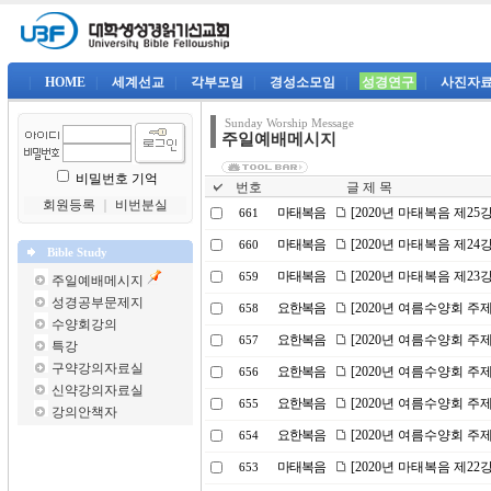
|
HOME
|
세계선교
|
각부모임
|
경성소모임
|
성경연구
|
사진자
Sunday Worship Message
주일예배메시지
비밀번호 기억
번호
글 제 목
회원등록
｜
비번분실
마태복음
[2020년 마태복음 제2
661
마태복음
[2020년 마태복음 제2
660
Bible Study
마태복음
[2020년 마태복음 제23
659
주일예배메시지
성경공부문제지
요한복음
[2020년 여름수양회 주
658
수양회강의
요한복음
[2020년 여름수양회 주제
657
특강
구약강의자료실
요한복음
[2020년 여름수양회 주
656
신약강의자료실
요한복음
[2020년 여름수양회 
655
강의안책자
요한복음
[2020년 여름수양회 주
654
마태복음
[2020년 마태복음 제2
653