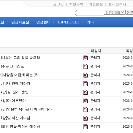
로그인
｜
회원등록
｜
비번분실
｜
현재접속자
료실
|
영상자료실
|
경성쉼터
|
JBF/EBF/CBF
|
기타
|
작성자
작성
5강]너희는 그의 말을 들으라
관리자
2020-0
4강]주는 그리스도
관리자
2020-0
강 ]사람을 더럽게 하는 것
관리자
2020-0
제5강]내 안에 거하라
관리자
2020-0
4강]길, 진리, 생명
관리자
2020-0
제3강]다 이루었다
관리자
2020-0
주제2강]영원히 목마르지 아니하리라
관리자
2020-0
제1강]빛 되신 예수님
관리자
2020-0
2강]오천 명을 먹이신 예수님
관리자
2020-0