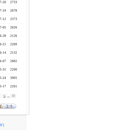
7-26
2733
7-19
2678
7-12
2373
7-05
2626
6-28
2126
6-21
2269
6-14
2132
6-07
2682
5-31
2200
5-24
3905
5-17
2261
0
,,,
50
F]