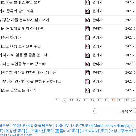
1강]천국은 밭에 감추인 보화
관리자
2020-0
강]네 종류의 밭의 비유
관리자
2020-0
9 강]강한 자를 결박하지 않고서야
관리자
2020-0
8강]상한 갈대를 꺾지 아니하며
관리자
2020-0
강]쉬게 하리라
관리자
2020-0
6강]전도 여행 보내신 예수님
관리자
2020-0
강] 내가 이 일을 할 줄을 믿느냐
관리자
2020-0
4강 ]나는 죄인을 부르러 왔노라
관리자
2020-0
3강]바람과 바다를 잔잔케 하신 예수님
관리자
2020-0
2강 ]우리의 연약한 것을 친히 담당하시고
관리자
2020-0
1강]좁은 문으로 들어가라
관리자
2020-0
1
,,,
11
12
13
14
15
16
17
18
19
2
국본부]
[유럽UBF]
[UBF국제본부]
[UBF TV]
[시카고UBF]
[Mother Barry's Homepage]
F]
[워싱턴UBF]
[노스웨스턴UBF]
[콜롬비아UBF]
[코스타리카UBF]
[프랑크푸르트UB