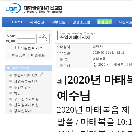
|
HOME
|
세계선교
|
각부모임
|
경성소모임
|
성경연구
|
사진자
Sunday Worship Message
주일예배메시지
ㆍ
작성자
관리자
비밀번호 기억
ㆍ
작성일
2020-06-21 (일) 12:11
회원등록
｜
비번분실
ㆍ
분 류
마태복음
2020년_마태복음_제16강
ㆍ
첨부#1
Bible Study
주일예배메시지
[2020년 마
성경공부문제지
수양회강의
예수님
특강
구약강의자료실
신약강의자료실
2020년 마태복음 제
강의안책자
말씀 / 마태복음 10:1