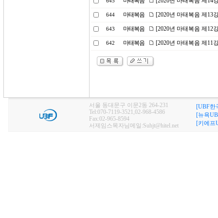
마태복음
[2020년 마태복음 제1
645
마태복음
[2020년 마태복음 제1
644
마태복음
[2020년 마태복음 제1
643
마태복음
[2020년 마태복음 제1
642
서울 동대문구 이문2동 264-231
[UBF한
Tel:070-7119-3521,02-968-4586
[뉴욕UB
Fax:02-965-8594
[키에프U
서제임스목자님메일:Suhjt@hitel.net