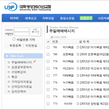
|
HOME
|
세계선교
|
각부모임
|
경성소모임
|
성경연구
|
사진자
Sunday Worship Message
주일예배메시지
비밀번호 기억
번호
글 제 목
회원등록
｜
비번분실
마가복음
[2012년 마가복음 제
781
요한복음
[2010 요한복음10강]
780
Bible Study
마가복음
[2012년 마가복음 제
779
주일예배메시지
성경공부문제지
야고보서
[2012년 야고보서 제3
778
수양회강의
마태복음
[2014년 마태복음 제
777
특강
구약강의자료실
누가복음
[2022년 누가복음 제
776
신약강의자료실
누가복음
[2011년 누가복음 제2
775
강의안책자
마가복음
[2012년 마가복음 제1
774
이사야
[2013년 성탄절 제2강
773