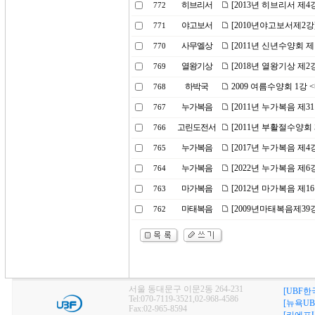
히브리서
[2013년 히브리서 제4
772
야고보서
[2010년야고보서제2강
771
사무엘상
[2011년 신년수양회 
770
열왕기상
[2018년 열왕기상 제
769
하박국
2009 여름수양회 1강
768
누가복음
[2011년 누가복음 제3
767
고린도전서
[2011년 부활절수양회 
766
누가복음
[2017년 누가복음 제
765
누가복음
[2022년 누가복음 제
764
마가복음
[2012년 마가복음 제1
763
마태복음
[2009년마태복음제39
762
서울 동대문구 이문2동 264-231
[UBF한
Tel:070-7119-3521,02-968-4586
[뉴욕UB
Fax:02-965-8594