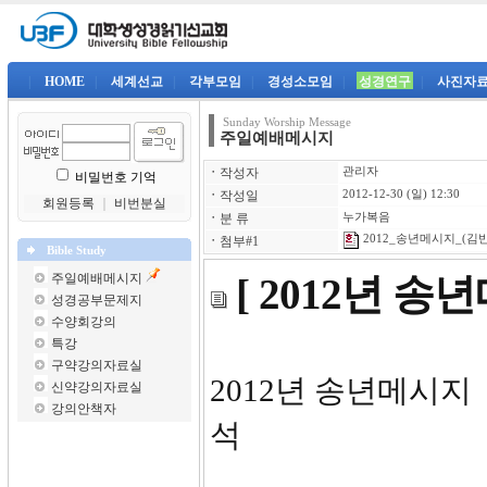
|
HOME
|
세계선교
|
각부모임
|
경성소모임
|
성경연구
|
사진자
Sunday Worship Message
주일예배메시지
ㆍ
작성자
관리자
비밀번호 기억
ㆍ
작성일
2012-12-30 (일) 12:30
회원등록
｜
비번분실
ㆍ
분 류
누가복음
2012_송년메시지_(김반석
ㆍ
첨부#1
Bible Study
주일예배메시지
[ 2012년 송
성경공부문제지
수양회강의
특강
구약강의자료실
2012
신약강의자료실
강의안책자
석