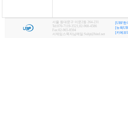
서울 동대문구 이문2동 264-231
[UBF한
Tel:070-7119-3521,02-968-4586
[뉴욕UB
Fax:02-965-8594
[키에프U
서제임스목자님메일:Suhjt@hitel.net