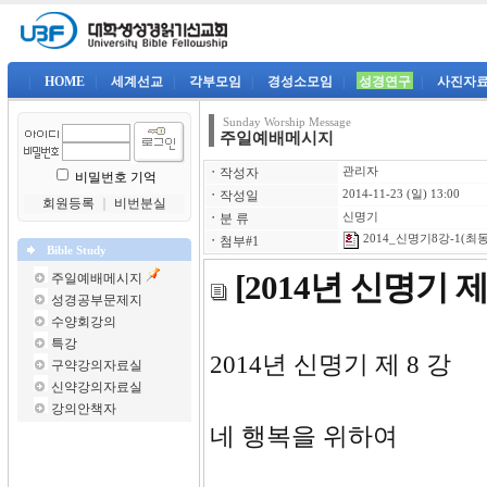
|
HOME
|
세계선교
|
각부모임
|
경성소모임
|
성경연구
|
사진자
Sunday Worship Message
주일예배메시지
ㆍ
작성자
관리자
비밀번호 기억
ㆍ
작성일
2014-11-23 (일) 13:00
회원등록
｜
비번분실
ㆍ
분 류
신명기
2014_신명기8강-1(최동
ㆍ
첨부#1
Bible Study
[2014년 신명기 
주일예배메시지
성경공부문제지
수양회강의
특강
2014년 
구약강의자료실
신약강의자료실
강의안책자
네 행복을 위하여