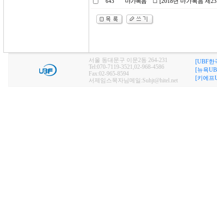
마가복음
[2018년 마가복음 제2
643
서울 동대문구 이문2동 264-231
[UBF한
Tel:070-7119-3521,02-968-4586
[뉴욕UB
Fax:02-965-8594
[키에프U
서제임스목자님메일:Suhjt@hitel.net