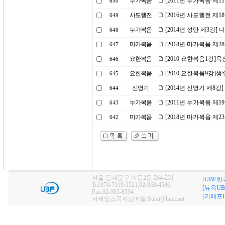
누가복음
[2011년 누가복음 제
650
사도행전
[2016년 사도행전 제
649
누가복음
[2014년 성탄 제3강
648
마가복음
[2018년 마가복음 제
647
요한복음
[2010 요한복음1강]
646
요한복음
[2010 요한복음9강]생
645
신명기
[2014년 신명기 제8강
644
누가복음
[2011년 누가복음 제1
643
마가복음
[2018년 마가복음 제2
642
서울 동대문구 이문2동 264-231
[UBF한
Tel:070-7119-3521,02-968-4586
[뉴욕UB
Fax:02-965-8594
[키에프U
서제임스목자님메일:Suhjt@hitel.net