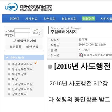
|
HOME
|
세계선교
|
각부모임
|
경성소모임
|
성경연구
|
사진자
Sunday Worship Message
주일예배메시지
ㆍ
작성자
관리자
비밀번호 기억
ㆍ
작성일
2016-03-06 (일) 12:40
회원등록
｜
비번분실
ㆍ
분 류
사도행전
2016사도행전2강-1(이인
ㆍ
첨부#1
Bible Study
[2016년 사도행
주일예배메시지
성경공부문제지
수양회강의
특강
2016년 
구약강의자료실
신약강의자료실
강의안책자
다 성령의 충만함을 받고