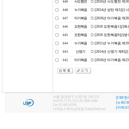
사도행전
[2016년 사도행전 제
649
누가복음
[2014년 성탄 제3강
648
마가복음
[2018년 마가복음 제
647
요한복음
[2010 요한복음1강]
646
요한복음
[2010 요한복음9강]생
645
누가복음
[2011년 누가복음 제1
644
신명기
[2014년 신명기 제8강
643
마가복음
[2018년 마가복음 제2
642
서울 동대문구 이문2동 264-231
[UBF한
Tel:070-7119-3521,02-968-4586
[뉴욕UB
Fax:02-965-8594
[키에프U
서제임스목자님메일:Suhjt@hitel.net