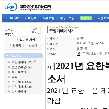
|
HOME
|
세계선교
|
각부모임
|
경성소모임
|
성경연구
|
사진자
Sunday Worship Message
주일예배메시지
ㆍ
작성자
관리자
비밀번호 기억
ㆍ
작성일
2021-08-15 (일) 08:58
회원등록
｜
비번분실
ㆍ
분 류
요한복음
2021년_요한복음_제22강
ㆍ
첨부#1
Bible Study
주일예배메시지
[2021년 요
성경공부문제지
수양회강의
소서
특강
구약강의자료실
신약강의자료실
2021년 
강의안책자
라함