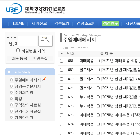
|
HOME
|
세계선교
|
각부모임
|
경성소모임
|
성경연구
|
사진자
Sunday Worship Message
주일예배메시지
비밀번호 기억
번호
글 제 목
회원등록
｜
비번분실
마태복음
[2021년 마태복음 39강
681
골로새서
[2021년 신년 제3강]
680
Bible Study
골로새서
[2021년 신년 제2강]
679
주일예배메시지
성경공부문제지
골로새서
[2021년 신년 제1강]
678
수양회강의
누가복음
[2020년 성탄 제2강]
677
특강
구약강의자료실
누가복음
[2020년 성탄 제1강]영
676
신약강의자료실
마태복음
[2020년 마태복음 제3
675
강의안책자
마태복음
[2020년 마태복음 제3
674
마태복음
[2020년 마태복음 제3
673