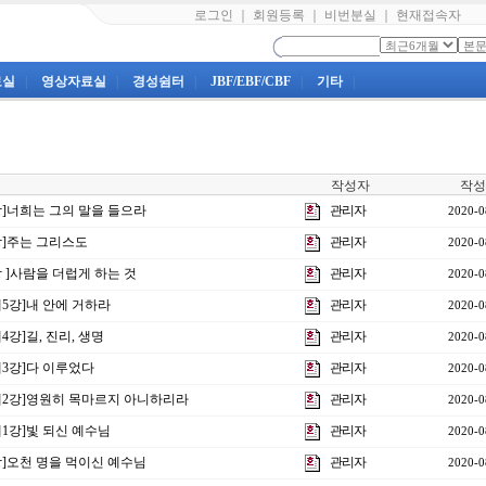
로그인
｜
회원등록
｜
비번분실
｜
현재접속자
료실
|
영상자료실
|
경성쉼터
|
JBF/EBF/CBF
|
기타
|
작성자
작성
5강]너희는 그의 말을 들으라
관리자
2020-0
4강]주는 그리스도
관리자
2020-0
강 ]사람을 더럽게 하는 것
관리자
2020-0
제5강]내 안에 거하라
관리자
2020-0
4강]길, 진리, 생명
관리자
2020-0
제3강]다 이루었다
관리자
2020-0
주제2강]영원히 목마르지 아니하리라
관리자
2020-0
제1강]빛 되신 예수님
관리자
2020-0
2강]오천 명을 먹이신 예수님
관리자
2020-0