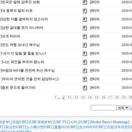
1강]천국은 밭에 감추인 보화
관리자
2020-0
강]네 종류의 밭의 비유
관리자
2020-0
9 강]강한 자를 결박하지 않고서야
관리자
2020-0
8강]상한 갈대를 꺾지 아니하며
관리자
2020-0
강]쉬게 하리라
관리자
2020-0
6강]전도 여행 보내신 예수님
관리자
2020-0
강] 내가 이 일을 할 줄을 믿느냐
관리자
2020-0
4강 ]나는 죄인을 부르러 왔노라
관리자
2020-0
3강]바람과 바다를 잔잔케 하신 예수님
관리자
2020-0
2강 ]우리의 연약한 것을 친히 담당하시고
관리자
2020-0
1강]좁은 문으로 들어가라
관리자
2020-0
1
,,,
11
12
13
14
15
16
17
18
19
2
국본부]
[유럽UBF]
[UBF국제본부]
[UBF TV]
[시카고UBF]
[Mother Barry's Homepage]
F]
[워싱턴UBF]
[노스웨스턴UBF]
[콜롬비아UBF]
[코스타리카UBF]
[프랑크푸르트UB