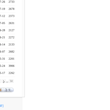
7-26
2733
7-19
2678
7-12
2373
7-05
2631
6-28
2127
6-21
2272
6-14
2133
6-07
2682
5-31
2201
5-24
3906
5-17
2262
0
,,,
50
F]