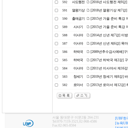
사도행전
[2016년 사도행전 제9강
592
열왕기상
[2018년 열왕기상 제7강
591
출애굽기
[2015년 가을 준비 특강
590
사사기
[2015년 가을 준비 특강 
589
이사야
[2014년 신년 제7강]
588
이사야
[2014년 신년 제6강] 
587
하박국
[2009년추수감사예배]
586
하박국
[2017년 하박국 제2강
585
이사야
[2011년 이사야서 제1
584
창세기
[2019년 창세기 제8강] 
583
로마서
[2013년 로마서 제12강
582
서울 동대문구 이문2동 264-231
[UBF한
Tel:070-7119-3521,02-968-4586
[뉴욕UB
Fax:02-965-8594