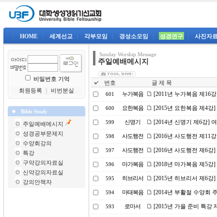
|
HOME
|
세계선교
|
각부모임
|
경성소모임
|
성경연구
|
사진자
Sunday Worship Message
주일예배메시지
비밀번호 기억
번호
글 제 목
회원등록
｜
비번분실
누가복음
[2011년 누가복음 제16
601
요한복음
[2015년 요한복음 제4강
600
Bible Study
신명기
[2014년 신명기 제6강]
599
주일예배메시지
성경공부문제지
사도행전
[2016년 사도행전 제1
598
수양회강의
사도행전
[2016년 사도행전 제6강
597
특강
구약강의자료실
마가복음
[2018년 마가복음 제5강
596
신약강의자료실
히브리서
[2015년 히브리서 제6
595
강의안책자
마태복음
[2014년 부활절 수양회
594
로마서
[2015년 가을 준비 특강 
593